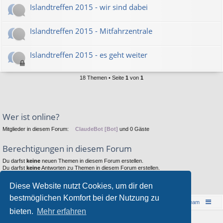
Islandtreffen 2015 - wir sind dabei
Islandtreffen 2015 - Mitfahrzentrale
Islandtreffen 2015 - es geht weiter
18 Themen • Seite
1
von
1
Wer ist online?
Mitglieder in diesem Forum:
ClaudeBot [Bot]
und 0 Gäste
Berechtigungen in diesem Forum
Du darfst
keine
neuen Themen in diesem Forum erstellen.
Du darfst
keine
Antworten zu Themen in diesem Forum erstellen.
Du darfst deine Beiträge in diesem Forum
nicht
ändern.
Du darfst deine Beiträge in diesem Forum
nicht
löschen.
Diese Website nutzt Cookies, um dir den
Du darfst
keine
Dateianhänge in diesem Forum erstellen.
bestmöglichen Komfort bei der Nutzung zu
Islandreise
Portal
Foren-Übersicht
Das Team
bieten.
Mehr erfahren
© 1997-2026 by Island - einfach anders!