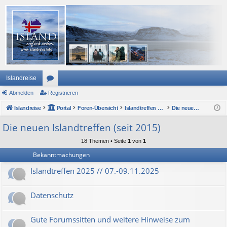
Islandreise
Abmelden
or
Registrieren
Islandreise
en
Portal
Foren-Übersicht
Islandtreffen Forum
Die neuen Islandtreffen (seit 2015)
Die neuen Islandtreffen (seit 2015)
18 Themen • Seite
1
von
1
Bekanntmachungen
Islandtreffen 2025 // 07.-09.11.2025
Datenschutz
Gute Forumssitten und weitere Hinweise zum