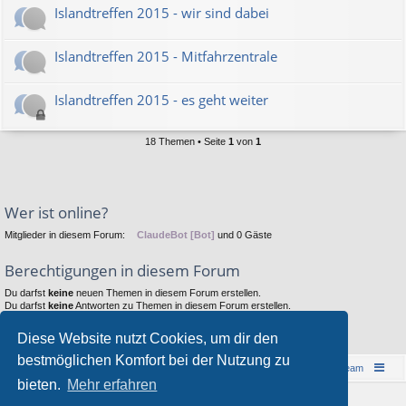
Islandtreffen 2015 - wir sind dabei
Islandtreffen 2015 - Mitfahrzentrale
Islandtreffen 2015 - es geht weiter
18 Themen • Seite
1
von
1
Wer ist online?
Mitglieder in diesem Forum:
ClaudeBot [Bot]
und 0 Gäste
Berechtigungen in diesem Forum
Du darfst
keine
neuen Themen in diesem Forum erstellen.
Du darfst
keine
Antworten zu Themen in diesem Forum erstellen.
Du darfst deine Beiträge in diesem Forum
nicht
ändern.
Du darfst deine Beiträge in diesem Forum
nicht
löschen.
Diese Website nutzt Cookies, um dir den
Du darfst
keine
Dateianhänge in diesem Forum erstellen.
bestmöglichen Komfort bei der Nutzung zu
Islandreise
Portal
Foren-Übersicht
Das Team
bieten.
Mehr erfahren
© 1997-2026 by Island - einfach anders!