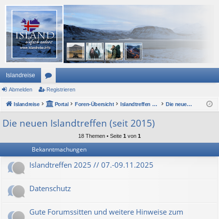
Islandreise
Abmelden
or
Registrieren
Islandreise
en
Portal
Foren-Übersicht
Islandtreffen Forum
Die neuen Islandtreffen (seit 2015)
Die neuen Islandtreffen (seit 2015)
18 Themen • Seite
1
von
1
Bekanntmachungen
Islandtreffen 2025 // 07.-09.11.2025
Datenschutz
Gute Forumssitten und weitere Hinweise zum