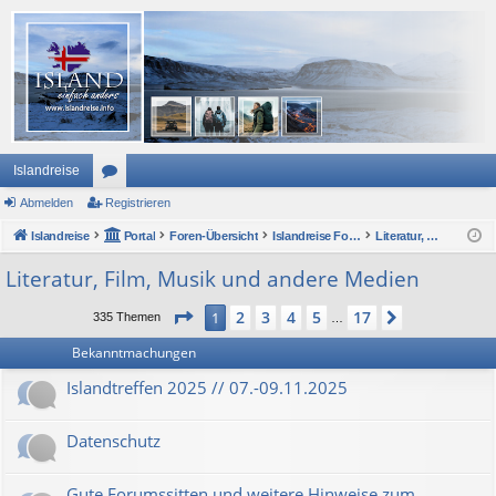
Islandreise
Abmelden
or
Registrieren
Islandreise
en
Portal
Foren-Übersicht
Islandreise Forum
Literatur, Film, Musik und andere Medien
Literatur, Film, Musik und andere Medien
Seite
1
von
17
2
3
4
5
17
1
Nächste
335 Themen
…
Bekanntmachungen
Islandtreffen 2025 // 07.-09.11.2025
Datenschutz
Gute Forumssitten und weitere Hinweise zum