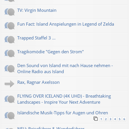
TV: Virgin Mountain
Fun Fact: Island Anspielungen in Legend of Zelda
Trapped Staffel 3 ...
Tragikomödie "Gegen den Strom"
Den Sound von Island mit nach Hause nehmen -
Online Radio aus Island
Rax, Ragnar Axelsson
FLYING OVER ICELAND (4K UHD) - Breathtaking
Landscapes - Inspire Your Next Adventure
Isländische Musik-Tipps für Augen und Ohren
1
2
3
4
5
6
NEU: Reiseführer & Wanderführer