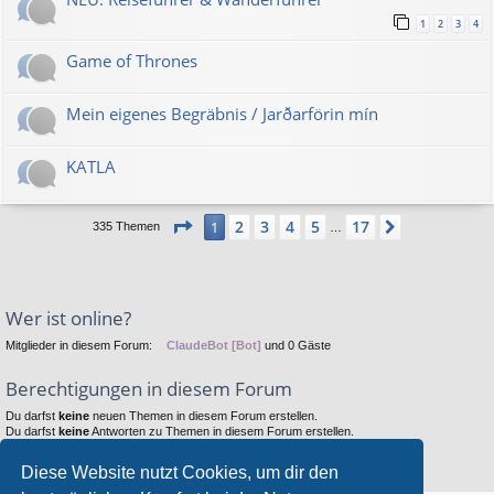
1
2
3
4
Game of Thrones
Mein eigenes Begräbnis / Jarðarförin mín
KATLA
Seite
1
von
17
2
3
4
5
17
1
Nächste
335 Themen
…
Wer ist online?
Mitglieder in diesem Forum:
ClaudeBot [Bot]
und 0 Gäste
Berechtigungen in diesem Forum
Du darfst
keine
neuen Themen in diesem Forum erstellen.
Du darfst
keine
Antworten zu Themen in diesem Forum erstellen.
Du darfst deine Beiträge in diesem Forum
nicht
ändern.
Du darfst deine Beiträge in diesem Forum
nicht
löschen.
Diese Website nutzt Cookies, um dir den
Du darfst
keine
Dateianhänge in diesem Forum erstellen.