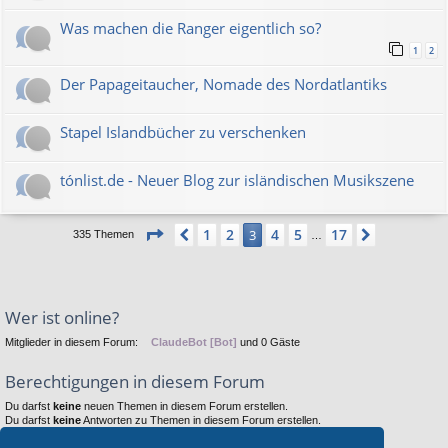
Was machen die Ranger eigentlich so?
1
2
Der Papageitaucher, Nomade des Nordatlantiks
Stapel Islandbücher zu verschenken
tónlist.de - Neuer Blog zur isländischen Musikszene
Seite
3
von
17
1
2
4
5
17
Vorherige
3
Nächste
335 Themen
…
Wer ist online?
Mitglieder in diesem Forum:
ClaudeBot [Bot]
und 0 Gäste
Berechtigungen in diesem Forum
Du darfst
keine
neuen Themen in diesem Forum erstellen.
Du darfst
keine
Antworten zu Themen in diesem Forum erstellen.
Du darfst deine Beiträge in diesem Forum
nicht
ändern.