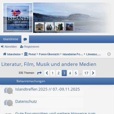
Islandreise
Abmelden
or
Registrieren
Islandreise
en
Portal
Foren-Übersicht
Islandreise Forum
Literatur, Film, Musik und andere Medien
Literatur, Film, Musik und andere Medien
Seite
3
von
17
1
2
4
5
17
Vorherige
3
Nächste
335 Themen
…
Bekanntmachungen
Islandtreffen 2025 // 07.-09.11.2025
Datenschutz
Gute Forumssitten und weitere Hinweise zum