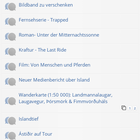
Bildband zu verschenken
Fernsehserie - Trapped
Roman- Unter der Mitternachtssonne
Kraftur - The Last Ride
Film: Von Menschen und Pferden
Neuer Medienbericht über Island
Wanderkarte (1:50 000): Landmannalaugar,
Laugavegur, Þórsmörk & Fimmvörðuháls
1
2
Islandtief
Ástiðir auf Tour