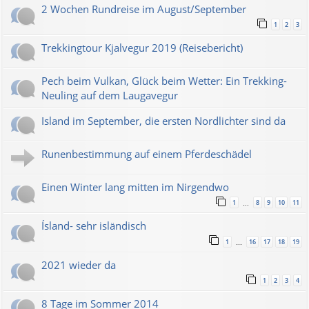
2 Wochen Rundreise im August/September
1
2
3
Trekkingtour Kjalvegur 2019 (Reisebericht)
Pech beim Vulkan, Glück beim Wetter: Ein Trekking-
Neuling auf dem Laugavegur
Island im September, die ersten Nordlichter sind da
Runenbestimmung auf einem Pferdeschädel
Einen Winter lang mitten im Nirgendwo
1
8
9
10
11
…
Ísland- sehr isländisch
1
16
17
18
19
…
2021 wieder da
1
2
3
4
8 Tage im Sommer 2014