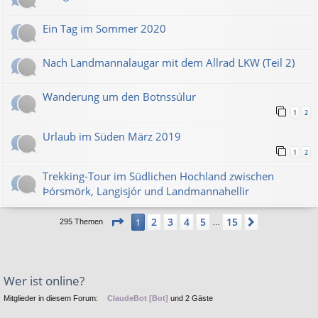
Ein Tag im Sommer 2020
Nach Landmannalaugar mit dem Allrad LKW (Teil 2)
Wanderung um den Botnssúlur
1
2
Urlaub im Süden März 2019
1
2
Trekking-Tour im Südlichen Hochland zwischen
Þórsmörk, Langisjór und Landmannahellir
Seite
1
von
15
2
3
4
5
15
1
Nächste
295 Themen
…
Wer ist online?
Mitglieder in diesem Forum:
ClaudeBot [Bot]
und 2 Gäste