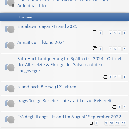
Aufenthalt hier
Themen
Endalausir dagar - Ísland 2025
1
5
6
7
8
…
Annað vor - Ísland 2024
1
4
5
6
7
…
Solo-Hochlandquerung im Spätherbst 2024 - Offiziell
der Allerletzte & Einzige der Saison auf dem
Laugavegur
1
2
3
4
Island nach 8 bzw. (12) Jahren
fragwürdige Reiseberichte /-artikel zur Reisezeit
1
2
Frá degi til dags - Island im August/ September 2022
1
9
10
11
12
…