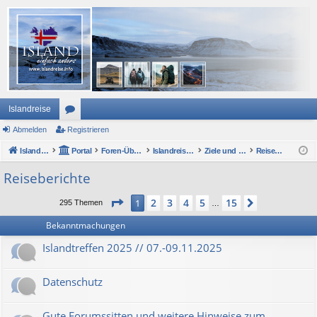
Islandreise
Abmelden
or
Registrieren
Islandreise
en
Portal
Foren-Übersicht
Islandreise Forum
Ziele und Sehenswertes - im Großen und Kleinen
Reiseberichte
Reiseberichte
Seite
1
von
15
2
3
4
5
15
1
Nächste
295 Themen
…
Bekanntmachungen
Islandtreffen 2025 // 07.-09.11.2025
Datenschutz
Gute Forumssitten und weitere Hinweise zum