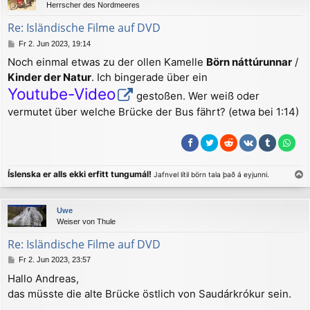
Herrscher des Nordmeeres
o
b
Re: Isländische Filme auf DVD
e
B
Fr 2. Jun 2023, 19:14
n
e
Noch einmal etwas zu der ollen Kamelle
Börn náttúrunnar
/
i
Kinder der Natur
. Ich bingerade über ein
t
r
Youtube-Video
gestoßen. Wer weiß oder
a
g
vermutet über welche Brücke der Bus fährt? (etwa bei 1:14)
Íslenska er alls ekki erfitt tungumál!
Jafnvel lítil börn tala það á eyjunni.
a
c
Uwe
h
Weiser von Thule
o
b
Re: Isländische Filme auf DVD
e
B
Fr 2. Jun 2023, 23:57
n
e
Hallo Andreas,
i
das müsste die alte Brücke östlich von Saudárkrókur sein.
t
r