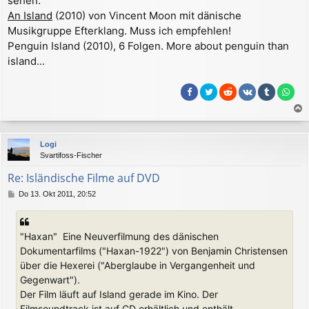
sehen.
r
An Island
(2010) von Vincent Moon mit dänische
a
Musikgruppe Efterklang. Muss ich empfehlen!
g
Penguin Island (2010), 6 Folgen. More about penguin than
island...
a
c
Logi
h
Svartifoss-Fischer
o
b
Re: Isländische Filme auf DVD
e
B
Do 13. Okt 2011, 20:52
n
e
i
t
"Haxan"  Eine Neuverfilmung des dänischen
r
a
Dokumentarfilms ("Haxan-1922") von Benjamin Christensen
g
über die Hexerei ("Aberglaube in Vergangenheit und
Gegenwart").
Der Film läuft auf Island gerade im Kino. Der
Filmsoundtrack ist auf CD erhältlich und enthält