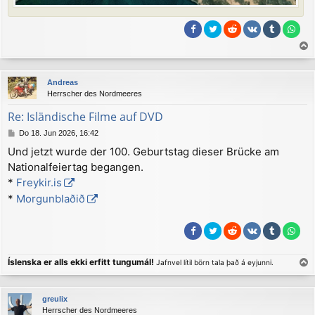
a
c
Andreas
h
Herrscher des Nordmeeres
o
b
Re: Isländische Filme auf DVD
e
B
Do 18. Jun 2026, 16:42
n
e
Und jetzt wurde der 100. Geburtstag dieser Brücke am
i
Nationalfeiertag begangen.
t
r
*
Freykir.is
a
*
Morgunblaðið
g
Íslenska er alls ekki erfitt tungumál!
Jafnvel lítil börn tala það á eyjunni.
a
c
greulix
h
Herrscher des Nordmeeres
o