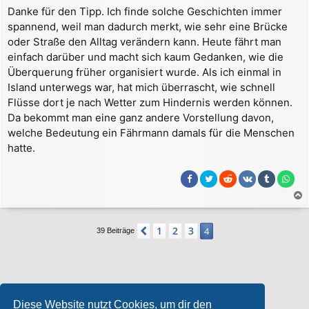
e
Danke für den Tipp. Ich finde solche Geschichten immer
i
spannend, weil man dadurch merkt, wie sehr eine Brücke
t
r
oder Straße den Alltag verändern kann. Heute fährt man
a
einfach darüber und macht sich kaum Gedanken, wie die
g
Überquerung früher organisiert wurde. Als ich einmal in
Island unterwegs war, hat mich überrascht, wie schnell
Flüsse dort je nach Wetter zum Hindernis werden können.
Da bekommt man eine ganz andere Vorstellung davon,
welche Bedeutung ein Fährmann damals für die Menschen
hatte.
a
c
1
2
3
Vorherige
4
39 Beiträge
h
o
b
e
n
Wer ist online?
Diese Website nutzt Cookies, um dir den
Mitglieder in diesem Forum:
ClaudeBot [Bot]
und 1 Gast