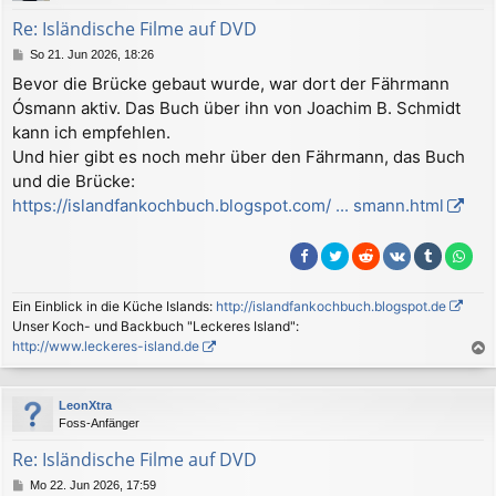
b
Re: Isländische Filme auf DVD
e
B
So 21. Jun 2026, 18:26
n
e
Bevor die Brücke gebaut wurde, war dort der Fährmann
i
Ósmann aktiv. Das Buch über ihn von Joachim B. Schmidt
t
r
kann ich empfehlen.
a
Und hier gibt es noch mehr über den Fährmann, das Buch
g
und die Brücke:
https://islandfankochbuch.blogspot.com/ ... smann.html
Ein Einblick in die Küche Islands:
http://islandfankochbuch.blogspot.de
Unser Koch- und Backbuch "Leckeres Island":
http://www.leckeres-island.de
a
c
LeonXtra
h
Foss-Anfänger
o
b
Re: Isländische Filme auf DVD
e
B
Mo 22. Jun 2026, 17:59
n