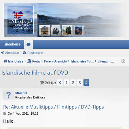
Islandreise
Abmelden
or
Registrieren
Islandreise
en
Portal
Foren-Übersicht
Islandreise Forum
Literatur, Film, Musik und andere Medien
Isländische Filme auf DVD
1
2
3
Vorherige
4
39 Beiträge
snaefell
Prophet des Dettifoss
Re: Aktuelle Musiktipps / Filmtipps / DVD-Tipps
B
Do 4. Aug 2011, 19:19
e
Hallo,
i
t