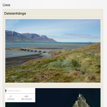
a
Uwe
g
Dateianhänge