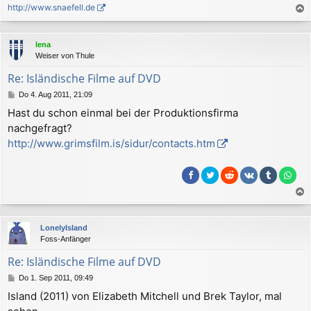
http://www.snaefell.de
a
c
lena
h
Weiser von Thule
o
b
Re: Isländische Filme auf DVD
e
B
Do 4. Aug 2011, 21:09
n
e
Hast du schon einmal bei der Produktionsfirma
i
nachgefragt?
t
r
http://www.grimsfilm.is/sidur/contacts.htm
a
g
a
c
LonelyIsland
h
Foss-Anfänger
o
b
Re: Isländische Filme auf DVD
e
B
Do 1. Sep 2011, 09:49
n
e
Island (2011) von Elizabeth Mitchell und Brek Taylor, mal
i
t