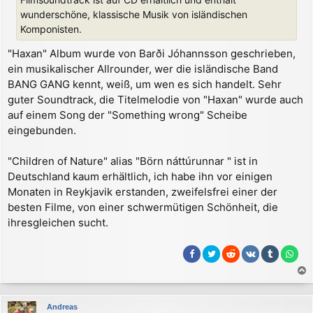
wunderschöne, klassische Musik von isländischen
Komponisten.
"Haxan" Album wurde von Barði Jóhannsson geschrieben,
ein musikalischer Allrounder, wer die isländische Band
BANG GANG kennt, weiß, um wen es sich handelt. Sehr
guter Soundtrack, die Titelmelodie von "Haxan" wurde auch
auf einem Song der "Something wrong" Scheibe
eingebunden.
"Children of Nature" alias "Börn náttúrunnar " ist in
Deutschland kaum erhältlich, ich habe ihn vor einigen
Monaten in Reykjavik erstanden, zweifelsfrei einer der
besten Filme, von einer schwermütigen Schönheit, die
ihresgleichen sucht.
a
c
Andreas
h