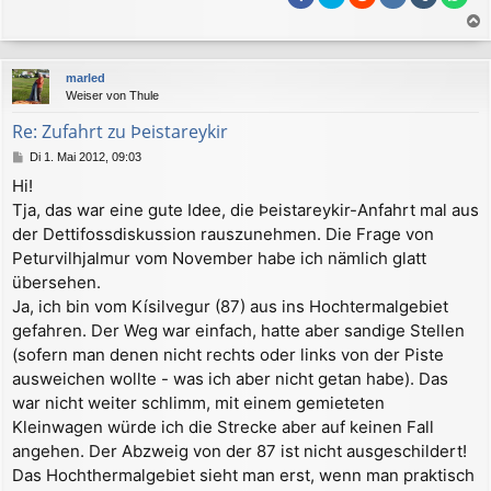
a
c
marled
h
Weiser von Thule
o
b
Re: Zufahrt zu Þeistareykir
e
B
Di 1. Mai 2012, 09:03
n
e
Hi!
i
Tja, das war eine gute Idee, die Þeistareykir-Anfahrt mal aus
t
r
der Dettifossdiskussion rauszunehmen. Die Frage von
a
Peturvilhjalmur vom November habe ich nämlich glatt
g
übersehen.
Ja, ich bin vom Kísilvegur (87) aus ins Hochtermalgebiet
gefahren. Der Weg war einfach, hatte aber sandige Stellen
(sofern man denen nicht rechts oder links von der Piste
ausweichen wollte - was ich aber nicht getan habe). Das
war nicht weiter schlimm, mit einem gemieteten
Kleinwagen würde ich die Strecke aber auf keinen Fall
angehen. Der Abzweig von der 87 ist nicht ausgeschildert!
Das Hochthermalgebiet sieht man erst, wenn man praktisch