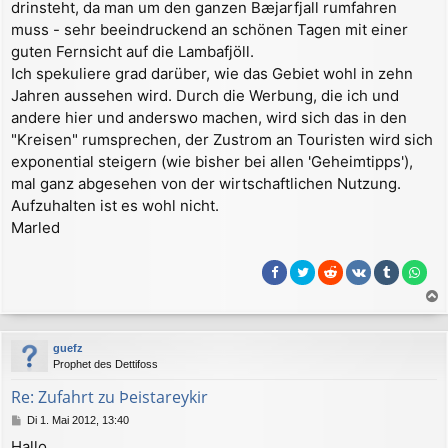
drinsteht, da man um den ganzen Bæjarfjall rumfahren
muss - sehr beeindruckend an schönen Tagen mit einer
guten Fernsicht auf die Lambafjöll.
Ich spekuliere grad darüber, wie das Gebiet wohl in zehn
Jahren aussehen wird. Durch die Werbung, die ich und
andere hier und anderswo machen, wird sich das in den
"Kreisen" rumsprechen, der Zustrom an Touristen wird sich
exponential steigern (wie bisher bei allen 'Geheimtipps'),
mal ganz abgesehen von der wirtschaftlichen Nutzung.
Aufzuhalten ist es wohl nicht.
Marled
a
c
guefz
h
Prophet des Dettifoss
o
b
Re: Zufahrt zu Þeistareykir
e
B
Di 1. Mai 2012, 13:40
n
e
Hallo,