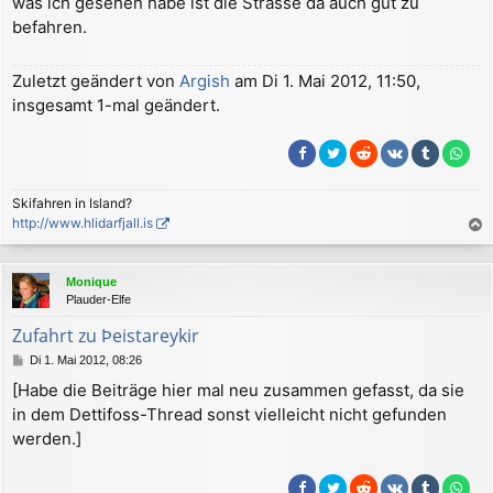
was ich gesehen habe ist die Strasse da auch gut zu
befahren.
Zuletzt geändert von
Argish
am Di 1. Mai 2012, 11:50,
insgesamt 1-mal geändert.
Skifahren in Island?
http://www.hlidarfjall.is
a
c
Monique
h
Plauder-Elfe
o
b
Zufahrt zu Þeistareykir
e
B
Di 1. Mai 2012, 08:26
n
e
[Habe die Beiträge hier mal neu zusammen gefasst, da sie
i
in dem Dettifoss-Thread sonst vielleicht nicht gefunden
t
r
werden.]
a
g