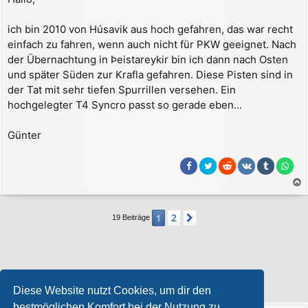
i
t
r
ich bin 2010 von Húsavik aus hoch gefahren, das war recht
a
einfach zu fahren, wenn auch nicht für PKW geeignet. Nach
g
der Übernachtung in Þeistareykir bin ich dann nach Osten
und später Süden zur Krafla gefahren. Diese Pisten sind in
der Tat mit sehr tiefen Spurrillen versehen. Ein
hochgelegter T4 Syncro passt so gerade eben...
Günter
a
c
2
1
Nächste
19 Beiträge
h
o
b
e
n
Wer ist online?
Diese Website nutzt Cookies, um dir den
Mitglieder in diesem Forum:
ClaudeBot [Bot]
und 0 Gäste
bestmöglichen Komfort bei der Nutzung zu