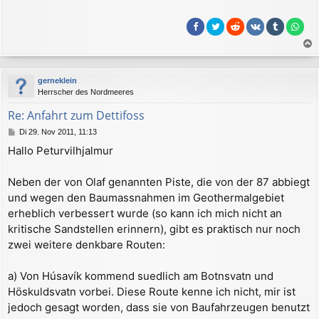
a
c
gerneklein
h
Herrscher des Nordmeeres
o
b
Re: Anfahrt zum Dettifoss
e
B
Di 29. Nov 2011, 11:13
n
e
Hallo Peturvilhjalmur
i
t
r
Neben der von Olaf genannten Piste, die von der 87 abbiegt
a
und wegen den Baumassnahmen im Geothermalgebiet
g
erheblich verbessert wurde (so kann ich mich nicht an
kritische Sandstellen erinnern), gibt es praktisch nur noch
zwei weitere denkbare Routen:
a) Von Húsavík kommend suedlich am Botnsvatn und
Höskuldsvatn vorbei. Diese Route kenne ich nicht, mir ist
jedoch gesagt worden, dass sie von Baufahrzeugen benutzt