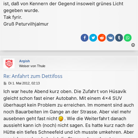
ist, daß von Kennern der Gegend insoweit grünes Licht
gegeben wurde.
Tak fyrir.
Gruß Peturvilhjalmur
a
c
Argish
h
Weiser von Thule
o
b
Re: Anfahrt zum Dettifoss
e
B
Di 1. Mai 2012, 02:13
n
e
Ich war heute Abend kurz oben. Die Zufahrt von Húsavík
i
gleicht schon fast einer Autobahn. Mit einem 4x4 SUV
t
r
überhaupt kein Problem zu erreichen. Im moment sind auch
a
noch Bauarbeiten im Gange an der Strasse. Aber viel mehr
g
ausebnen geht fast nicht
. Wie die Weiterfahrt danach
aussieht kann ich (noch) nicht sagen. Es hatte kurz nach der
Hütte ein tiefes Schneefeld und ich musste umkehren. Aber