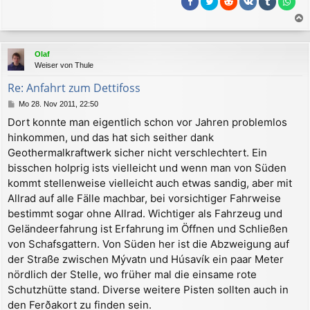
a
c
Olaf
h
Weiser von Thule
o
b
Re: Anfahrt zum Dettifoss
e
B
Mo 28. Nov 2011, 22:50
n
e
Dort konnte man eigentlich schon vor Jahren problemlos
i
hinkommen, und das hat sich seither dank
t
r
Geothermalkraftwerk sicher nicht verschlechtert. Ein
a
bisschen holprig ists vielleicht und wenn man von Süden
g
kommt stellenweise vielleicht auch etwas sandig, aber mit
Allrad auf alle Fälle machbar, bei vorsichtiger Fahrweise
bestimmt sogar ohne Allrad. Wichtiger als Fahrzeug und
Geländeerfahrung ist Erfahrung im Öffnen und Schließen
von Schafsgattern. Von Süden her ist die Abzweigung auf
der Straße zwischen Mývatn und Húsavík ein paar Meter
nördlich der Stelle, wo früher mal die einsame rote
Schutzhütte stand. Diverse weitere Pisten sollten auch in
den Ferðakort zu finden sein.