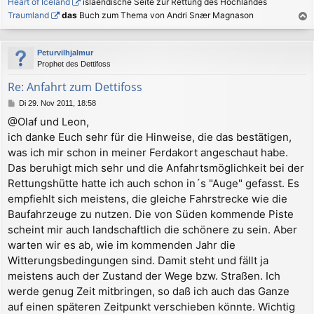
Heart of Iceland
islaendische Seite zur Rettung des Hochlandes
Traumland
das
Buch zum Thema von Andri Snær Magnason
a
c
Peturvilhjalmur
h
Prophet des Dettifoss
o
b
Re: Anfahrt zum Dettifoss
e
B
Di 29. Nov 2011, 18:58
n
e
@Olaf und Leon,
i
ich danke Euch sehr für die Hinweise, die das bestätigen,
t
r
was ich mir schon in meiner Ferdakort angeschaut habe.
a
Das beruhigt mich sehr und die Anfahrtsmöglichkeit bei der
g
Rettungshütte hatte ich auch schon in´s "Auge" gefasst. Es
empfiehlt sich meistens, die gleiche Fahrstrecke wie die
Baufahrzeuge zu nutzen. Die von Süden kommende Piste
scheint mir auch landschaftlich die schönere zu sein. Aber
warten wir es ab, wie im kommenden Jahr die
Witterungsbedingungen sind. Damit steht und fällt ja
meistens auch der Zustand der Wege bzw. Straßen. Ich
werde genug Zeit mitbringen, so daß ich auch das Ganze
auf einen späteren Zeitpunkt verschieben könnte. Wichtig