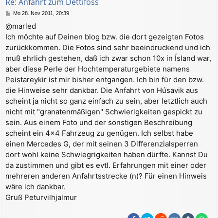
Re: Anfahrt zum Dettifoss
e
B
Mo 28. Nov 2011, 20:39
n
e
@marled
i
Ich möchte auf Deinen blog bzw. die dort gezeigten Fotos
t
r
zurückkommen. Die Fotos sind sehr beeindruckend und ich
a
muß ehrlich gestehen, daß ich zwar schon 10x in Ísland war,
g
aber diese Perle der Hochtemperaturgebiete namens
Peistareykir ist mir bisher entgangen. Ich bin für den bzw.
die Hinweise sehr dankbar. Die Anfahrt von Húsavik aus
scheint ja nicht so ganz einfach zu sein, aber letztlich auch
nicht mit "granatenmäßigen" Schwierigkeiten gespickt zu
sein. Aus einem Foto und der sonstigen Beschreibung
scheint ein 4x4 Fahrzeug zu genügen. Ich selbst habe
einen Mercedes G, der mit seinen 3 Differenzialsperren
dort wohl keine Schwiegrigkeiten haben dürfte. Kannst Du
da zustimmen und gibt es evtl. Erfahrungen mit einer oder
mehreren anderen Anfahrtsstrecke (n)? Für einen Hinweis
wäre ich dankbar.
Gruß Peturvilhjalmur