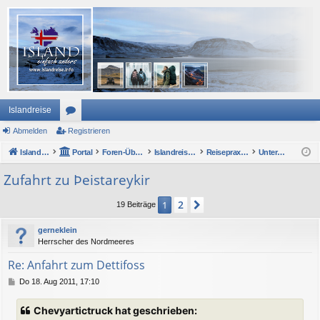
Islandreise
Abmelden
or
Registrieren
Islandreise
en
Portal
Foren-Übersicht
Islandreise Forum
Reisepraxis - Urlaub in Island
Unterwegs mit Auto oder Wohnmobil
Zufahrt zu Þeistareykir
2
1
Nächste
19 Beiträge
gerneklein
Herrscher des Nordmeeres
Re: Anfahrt zum Dettifoss
B
Do 18. Aug 2011, 17:10
e
i
Chevyartictruck hat geschrieben:
t