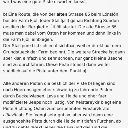
wird was eine gute Piste erwarten laesst.
b) Eine Route, die von der
alten
Strasse 85 beim Lónslón
bei der Farm Fjöll (oder Stallfjall) genau Richtung Sueden
oestlich der Bergkette Útfjöll startet. Die alte Strasse 85
muss man dabei vom Osten her kommen und dann links in
die Farm Fjöll einbiegen.
Der Startpunkt ist schlecht sichtbar, weil er direkt auf dem
Grundstueck der Farm beginnt. Die weitere Strecke ist dann
aber klar, einfach und sehr schoen, nur ganz kleine Baeche
sind zu durchfahren. Diese Piste stoesst dann weiter
suedlich auf die Piste unter dem Punkt a)
Alle anderen Pisten die oestlich der Piste b) liegen sind
nach Hoerensagen eher schwierig zu fahrende Pisten
durch Buckelwiesen, Lava und Heide und eher fuer
modifizierte Jeeps noch lustig. Von Þeistareykir biegt eine
Piste Richtung Osten zum beruehmten Einsturzkrater
Litlaviti
ab. Sie faengt sehr gut an, aber wird dann eine
ausgehoehlte Piste durch die Heide mit tiefen Furchen, ab
und zu gehts direkt ueber die Lava und das sind die