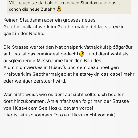
Vllt. bauen sie da bald einen neuen Staudam und das ist
r
a
schon die neue Zufahrt
g
Keinen Staudamm aber ein grosses neues
Geothermalkraftwerk im Geothermalgebiet Þeistareykir
ganz in der Naehe.
Die Strasse wertet den Nationalpark Vatnajökulsþjóðgarður
auf - so ist das zumindest gedacht
- und dient wohl als
ausgleichende Massnahme fuer den Bau des
Aluminiumwerkes in Húsavík und dem dazu noetigen
Kraftwerk im Geothermalgebiet Þeistareykir, das dabei mehr
oder weniger zerstoert wird.
Wer nicht weiss wie es dort aussieht sollte sich beeilen
dort hinzukommen. Am einfachsten folgt man der Strasse
von Húsavík am See Höskuldsvatn vorbei.
Hier ist ein schoenses Foto auf flickr (nicht von mir):