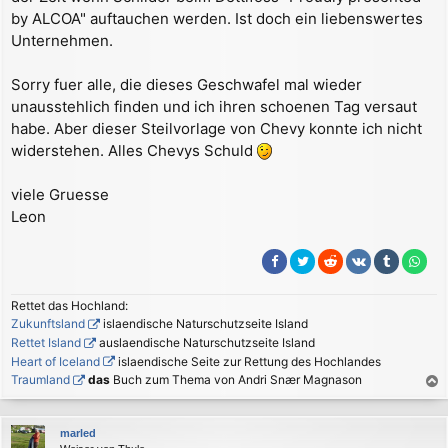
by ALCOA" auftauchen werden. Ist doch ein liebenswertes
Unternehmen.
Sorry fuer alle, die dieses Geschwafel mal wieder
unausstehlich finden und ich ihren schoenen Tag versaut
habe. Aber dieser Steilvorlage von Chevy konnte ich nicht
widerstehen. Alles Chevys Schuld
viele Gruesse
Leon
Rettet das Hochland:
Zukunftsland
islaendische Naturschutzseite Island
Rettet Island
auslaendische Naturschutzseite Island
Heart of Iceland
islaendische Seite zur Rettung des Hochlandes
Traumland
das
Buch zum Thema von Andri Snær Magnason
a
c
marled
h