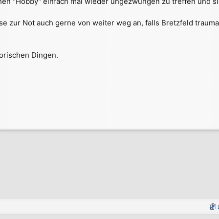
hen "Hobby" einfach mal wieder ungezwungen zu treffen und sic
ise zur Not auch gerne von weiter weg an, falls Bretzfeld tra
torischen Dingen.