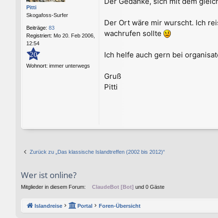
Der Gedanke, sich mit dem gleic
t
Pitti
r
Skogafoss-Surfer
a
Der Ort wäre mir wurscht. Ich re
g
Beiträge:
83
wachrufen sollte
Registriert:
Mo 20. Feb 2006,
12:54
Ich helfe auch gern bei organisa
20
Wohnort:
immer unterwegs
Gruß
Pitti
Zurück zu „Das klassische Islandtreffen (2002 bis 2012)“
Wer ist online?
Mitglieder in diesem Forum:
ClaudeBot [Bot]
und 0 Gäste
Islandreise
Portal
Foren-Übersicht