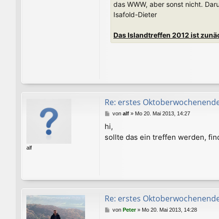
das WWW, aber sonst nicht. Darum
Isafold-Dieter
Das Islandtreffen 2012 ist zunä
Re: erstes Oktoberwochenend
B
von
alf
»
Mo 20. Mai 2013, 14:27
e
hi,
i
sollte das ein treffen werden, fi
t
r
alf
a
g
Re: erstes Oktoberwochenend
B
von
Peter
»
Mo 20. Mai 2013, 14:28
e