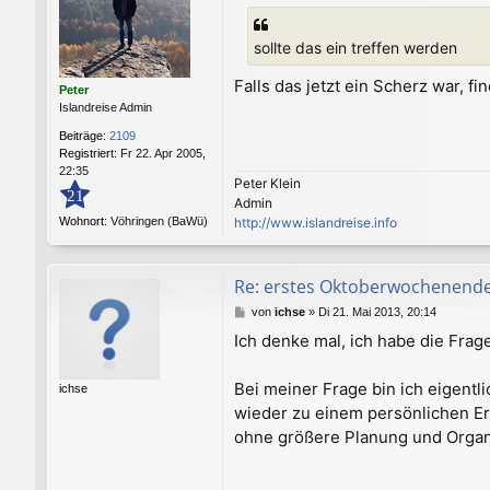
i
t
sollte das ein treffen werden
r
a
Falls das jetzt ein Scherz war, fi
g
Peter
Islandreise Admin
Beiträge:
2109
Registriert:
Fr 22. Apr 2005,
22:35
Peter Klein
21
Admin
Wohnort:
Vöhringen (BaWü)
http://www.islandreise.info
Re: erstes Oktoberwochenend
B
von
ichse
»
Di 21. Mai 2013, 20:14
e
Ich denke mal, ich habe die Frag
i
t
r
Bei meiner Frage bin ich eigentl
ichse
a
wieder zu einem persönlichen Er
g
ohne größere Planung und Organi