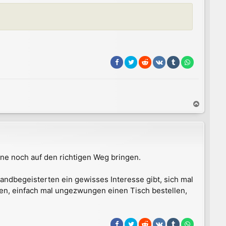
e
n
N
a
c
h
o
b
erne noch auf den richtigen Weg bringen.
e
n
landbegeisterten ein gewisses Interesse gibt, sich mal
men, einfach mal ungezwungen einen Tisch bestellen,