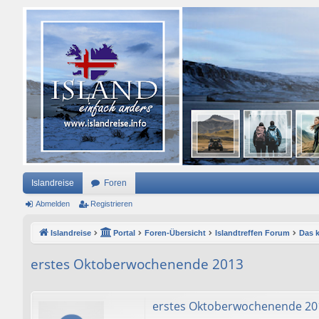
Islandreise
Foren
Abmelden
Registrieren
Islandreise
Portal
Foren-Übersicht
Islandtreffen Forum
Das k
erstes Oktoberwochenende 2013
erstes Oktoberwochenende 20