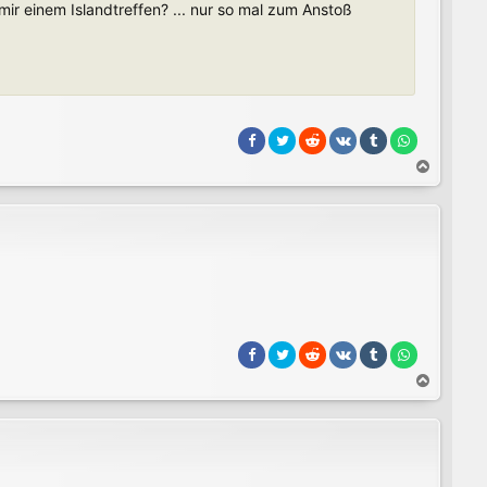
ir einem Islandtreffen? ... nur so mal zum Anstoß
N
a
c
h
o
b
e
n
N
a
c
h
o
b