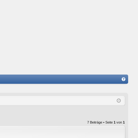
FA
Q
7 Beiträge • Seite
1
von
1