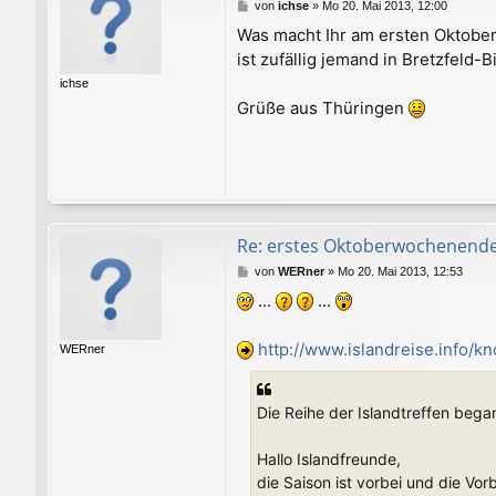
B
von
ichse
»
Mo 20. Mai 2013, 12:00
e
Was macht Ihr am ersten Oktob
i
ist zufällig jemand in Bretzfeld-B
t
r
ichse
a
Grüße aus Thüringen
g
Re: erstes Oktoberwochenend
B
von
WERner
»
Mo 20. Mai 2013, 12:53
e
...
...
i
t
r
http://www.islandreise.info/
WERner
a
g
Die Reihe der Islandtreffen beg
Hallo Islandfreunde,
die Saison ist vorbei und die Vo