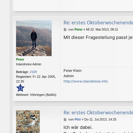
Re: erstes Oktoberwochenend
B
von
Peter
»
Mi 22. Mai 2013, 08:11
e
Mit dieser Fragestellung passt j
i
t
r
a
g
Peter
Islandreise Admin
Peter Klein
Beiträge:
2109
Admin
Registriert:
Fr 22. Apr 2005,
http://www.islandreise.info
22:35
21
Wohnort:
Vöhringen (BaWü)
Re: erstes Oktoberwochenend
B
von
Pitti
»
Do 11. Jul 2013, 14:25
e
Ich wär dabei.
i