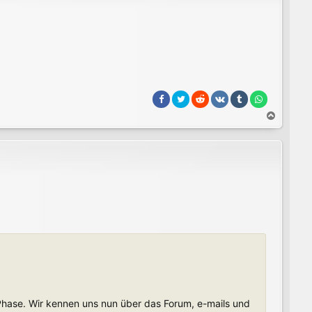
N
a
c
h
o
b
e
n
n Phase. Wir kennen uns nun über das Forum, e-mails und