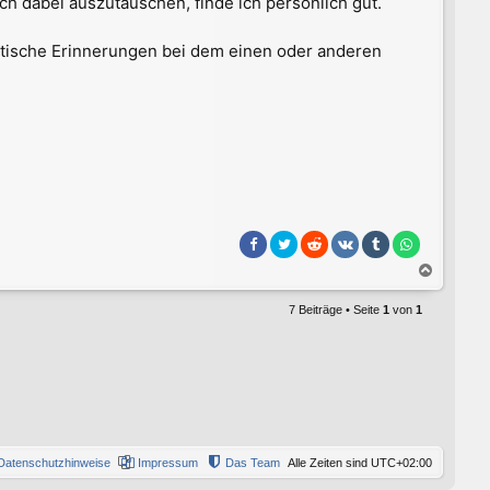
h dabei auszutauschen, finde ich persönlich gut.
n
umatische Erinnerungen bei dem einen oder anderen
N
a
c
7 Beiträge • Seite
1
von
1
h
o
b
e
n
Datenschutzhinweise
Impressum
Das Team
Alle Zeiten sind
UTC+02:00