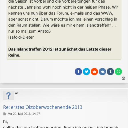
die Saison ist vorbei und die Vorbereitungen für das
nächste Jahr sind wohl noch nicht in der heißen Phase. Wir
kennen uns nun über das Forum, e-mails und das WWW,
aber sonst nicht. Darum möchte ich mal einen Vorschlag in
den Raum stellen: Wie wäre es mir einem Islandtreffen? ...
nur so mal zum Anstoß
Isafold-Dieter
Das Islandtreffen 2012 ist zunächst das Letzte dieser
Reihe.
a
c
alf
h
o
b
Re: erstes Oktoberwochenende 2013
e
B
Mo 20. Mai 2013, 14:27
n
e
hi,
i
sollte das ein treffen werden, finde ich es gut. ich brauch
t