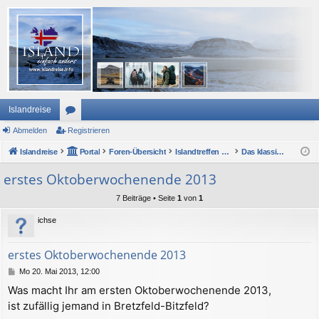
Islandreise
Abmelden
or
Registrieren
Islandreise
en
Portal
Foren-Übersicht
Islandtreffen Forum
Das klassische Islandtreffen (2002 bis 2012)
erstes Oktoberwochenende 2013
7 Beiträge • Seite
1
von
1
ichse
erstes Oktoberwochenende 2013
B
Mo 20. Mai 2013, 12:00
e
Was macht Ihr am ersten Oktoberwochenende 2013,
i
ist zufällig jemand in Bretzfeld-Bitzfeld?
t
r