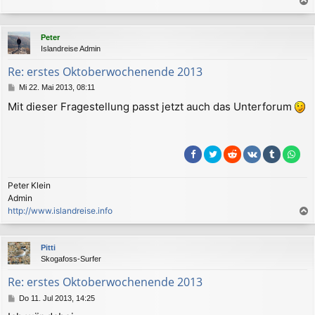
a
c
Peter
h
Islandreise Admin
o
b
Re: erstes Oktoberwochenende 2013
e
B
Mi 22. Mai 2013, 08:11
n
e
Mit dieser Fragestellung passt jetzt auch das Unterforum
i
t
r
a
g
Peter Klein
Admin
http://www.islandreise.info
a
c
Pitti
h
Skogafoss-Surfer
o
b
Re: erstes Oktoberwochenende 2013
e
B
Do 11. Jul 2013, 14:25
n
e