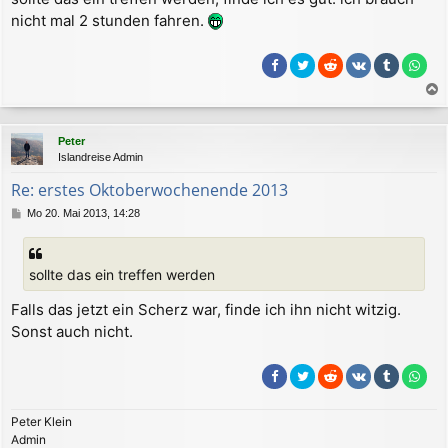
r
nicht mal 2 stunden fahren.
a
g
a
c
Peter
h
Islandreise Admin
o
b
Re: erstes Oktoberwochenende 2013
e
B
Mo 20. Mai 2013, 14:28
n
e
i
t
sollte das ein treffen werden
r
a
Falls das jetzt ein Scherz war, finde ich ihn nicht witzig.
g
Sonst auch nicht.
Peter Klein
Admin