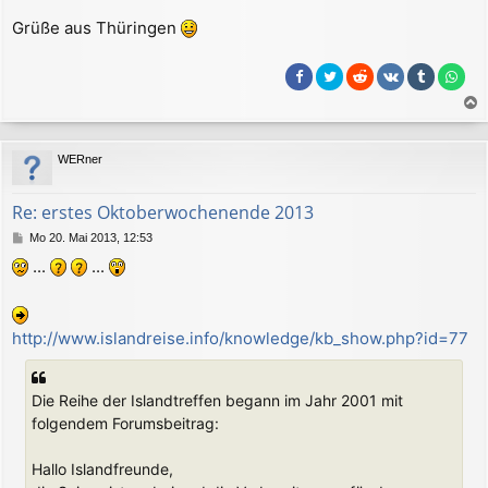
a
Grüße aus Thüringen
g
a
c
WERner
h
o
b
Re: erstes Oktoberwochenende 2013
e
B
Mo 20. Mai 2013, 12:53
n
e
...
...
i
t
r
a
http://www.islandreise.info/knowledge/kb_show.php?id=77
g
Die Reihe der Islandtreffen begann im Jahr 2001 mit
folgendem Forumsbeitrag:
Hallo Islandfreunde,