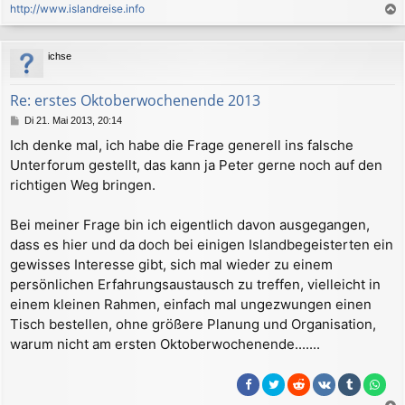
http://www.islandreise.info
a
c
ichse
h
o
b
Re: erstes Oktoberwochenende 2013
e
B
Di 21. Mai 2013, 20:14
n
e
Ich denke mal, ich habe die Frage generell ins falsche
i
Unterforum gestellt, das kann ja Peter gerne noch auf den
t
r
richtigen Weg bringen.
a
g
Bei meiner Frage bin ich eigentlich davon ausgegangen,
dass es hier und da doch bei einigen Islandbegeisterten ein
gewisses Interesse gibt, sich mal wieder zu einem
persönlichen Erfahrungsaustausch zu treffen, vielleicht in
einem kleinen Rahmen, einfach mal ungezwungen einen
Tisch bestellen, ohne größere Planung und Organisation,
warum nicht am ersten Oktoberwochenende.......