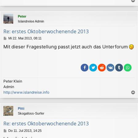
a
c
Peter
h
Islandreise Admin
o
b
Re: erstes Oktoberwochenende 2013
e
B
Mi 22. Mai 2013, 08:11
n
e
Mit dieser Fragestellung passt jetzt auch das Unterforum
i
t
r
a
g
Peter Klein
Admin
http://www.islandreise.info
a
c
Pitti
h
Skogafoss-Surfer
o
b
Re: erstes Oktoberwochenende 2013
e
B
Do 11. Jul 2013, 14:25
n
e