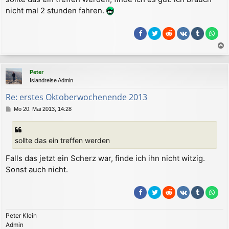
r
nicht mal 2 stunden fahren.
a
g
a
c
Peter
h
Islandreise Admin
o
b
Re: erstes Oktoberwochenende 2013
e
B
Mo 20. Mai 2013, 14:28
n
e
i
t
sollte das ein treffen werden
r
a
Falls das jetzt ein Scherz war, finde ich ihn nicht witzig.
g
Sonst auch nicht.
Peter Klein
Admin