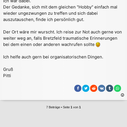
Ich wär dabei.
i
Der Gedanke, sich mit dem gleichen "Hobby" einfach mal
t
r
wieder ungezwungen zu treffen und sich dabei
a
auszutauschen, finde ich persönlich gut.
g
Der Ort wäre mir wurscht. Ich reise zur Not auch gerne von
weiter weg an, falls Bretzfeld traumatische Erinnerungen
bei dem einen oder anderen wachrufen sollte
Ich helfe auch gern bei organisatorischen Dingen.
Gruß
Pitti
a
c
7 Beiträge • Seite
1
von
1
h
o
b
e