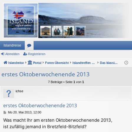
Islandreise
Abmelden
or
Registrieren
Islandreise
en
Portal
Foren-Übersicht
Islandtreffen Forum
Das klassische Islandtreffen (2002 bis 2012)
erstes Oktoberwochenende 2013
7 Beiträge • Seite
1
von
1
ichse
erstes Oktoberwochenende 2013
B
Mo 20. Mai 2013, 12:00
e
Was macht Ihr am ersten Oktoberwochenende 2013,
i
ist zufällig jemand in Bretzfeld-Bitzfeld?
t
r