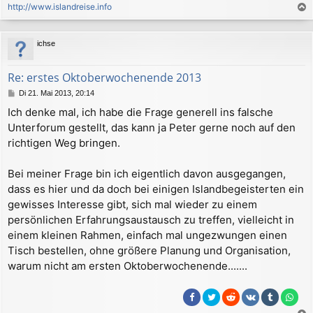
http://www.islandreise.info
a
c
ichse
h
o
b
Re: erstes Oktoberwochenende 2013
e
B
Di 21. Mai 2013, 20:14
n
e
Ich denke mal, ich habe die Frage generell ins falsche
i
Unterforum gestellt, das kann ja Peter gerne noch auf den
t
r
richtigen Weg bringen.
a
g
Bei meiner Frage bin ich eigentlich davon ausgegangen,
dass es hier und da doch bei einigen Islandbegeisterten ein
gewisses Interesse gibt, sich mal wieder zu einem
persönlichen Erfahrungsaustausch zu treffen, vielleicht in
einem kleinen Rahmen, einfach mal ungezwungen einen
Tisch bestellen, ohne größere Planung und Organisation,
warum nicht am ersten Oktoberwochenende.......