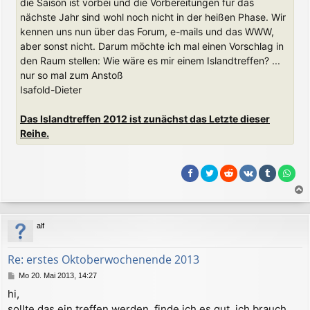
die Saison ist vorbei und die Vorbereitungen für das
nächste Jahr sind wohl noch nicht in der heißen Phase. Wir
kennen uns nun über das Forum, e-mails und das WWW,
aber sonst nicht. Darum möchte ich mal einen Vorschlag in
den Raum stellen: Wie wäre es mir einem Islandtreffen? ...
nur so mal zum Anstoß
Isafold-Dieter
Das Islandtreffen 2012 ist zunächst das Letzte dieser
Reihe.
a
c
alf
h
o
b
Re: erstes Oktoberwochenende 2013
e
B
Mo 20. Mai 2013, 14:27
n
e
hi,
i
sollte das ein treffen werden, finde ich es gut. ich brauch
t