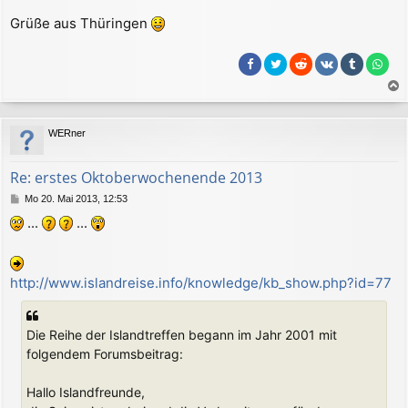
a
Grüße aus Thüringen
g
a
c
WERner
h
o
b
Re: erstes Oktoberwochenende 2013
e
B
Mo 20. Mai 2013, 12:53
n
e
...
...
i
t
r
a
http://www.islandreise.info/knowledge/kb_show.php?id=77
g
Die Reihe der Islandtreffen begann im Jahr 2001 mit
folgendem Forumsbeitrag:
Hallo Islandfreunde,