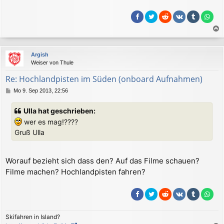
r
a
g
a
c
Argish
h
Weiser von Thule
o
b
Re: Hochlandpisten im Süden (onboard Aufnahmen)
e
B
Mo 9. Sep 2013, 22:56
n
e
i
Ulla hat geschrieben:
t
wer es mag!????
r
a
Gruß Ulla
g
Worauf bezieht sich dass den? Auf das Filme schauen?
Filme machen? Hochlandpisten fahren?
Skifahren in Island?