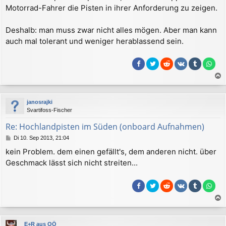
r
Motorrad-Fahrer die Pisten in ihrer Anforderung zu zeigen.
a
g
Deshalb: man muss zwar nicht alles mögen. Aber man kann
auch mal tolerant und weniger herablassend sein.
a
c
janosrajki
h
Svartifoss-Fischer
o
b
Re: Hochlandpisten im Süden (onboard Aufnahmen)
e
B
Di 10. Sep 2013, 21:04
n
e
kein Problem. dem einen gefällt's, dem anderen nicht. über
i
Geschmack lässt sich nicht streiten...
t
r
a
g
a
c
E+R aus OÖ
h