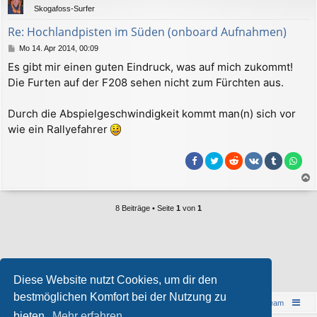
Skogafoss-Surfer
o
b
Re: Hochlandpisten im Süden (onboard Aufnahmen)
e
B
Mo 14. Apr 2014, 00:09
n
e
Es gibt mir einen guten Eindruck, was auf mich zukommt!
i
Die Furten auf der F208 sehen nicht zum Fürchten aus.
t
r
a
Durch die Abspielgeschwindigkeit kommt man(n) sich vor
g
wie ein Rallyefahrer
a
c
8 Beiträge • Seite
1
von
1
h
o
b
e
Wer ist online?
n
Diese Website nutzt Cookies, um dir den
Mitglieder in diesem Forum:
ClaudeBot [Bot]
und 1 Gast
bestmöglichen Komfort bei der Nutzung zu
Islandreise
Portal
Foren-Übersicht
Das Team
bieten.
Mehr erfahren