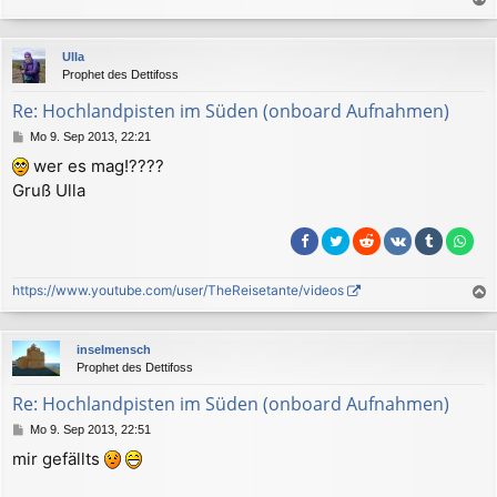
a
c
Ulla
h
Prophet des Dettifoss
o
b
Re: Hochlandpisten im Süden (onboard Aufnahmen)
e
B
Mo 9. Sep 2013, 22:21
n
e
wer es mag!????
i
Gruß Ulla
t
r
a
g
https://www.youtube.com/user/TheReisetante/videos
a
c
inselmensch
h
Prophet des Dettifoss
o
b
Re: Hochlandpisten im Süden (onboard Aufnahmen)
e
B
Mo 9. Sep 2013, 22:51
n
e
mir gefällts
i
t