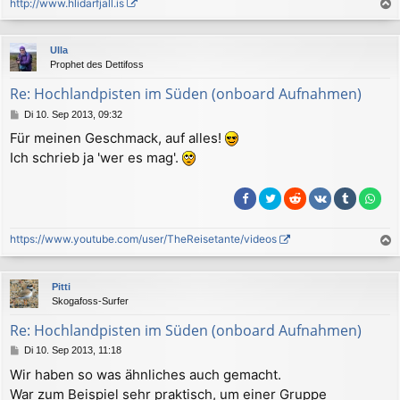
http://www.hlidarfjall.is
a
c
Ulla
h
Prophet des Dettifoss
o
b
Re: Hochlandpisten im Süden (onboard Aufnahmen)
e
B
Di 10. Sep 2013, 09:32
n
e
Für meinen Geschmack, auf alles!
i
Ich schrieb ja 'wer es mag'.
t
r
a
g
https://www.youtube.com/user/TheReisetante/videos
a
c
Pitti
h
Skogafoss-Surfer
o
b
Re: Hochlandpisten im Süden (onboard Aufnahmen)
e
B
Di 10. Sep 2013, 11:18
n
e
Wir haben so was ähnliches auch gemacht.
i
War zum Beispiel sehr praktisch, um einer Gruppe
t