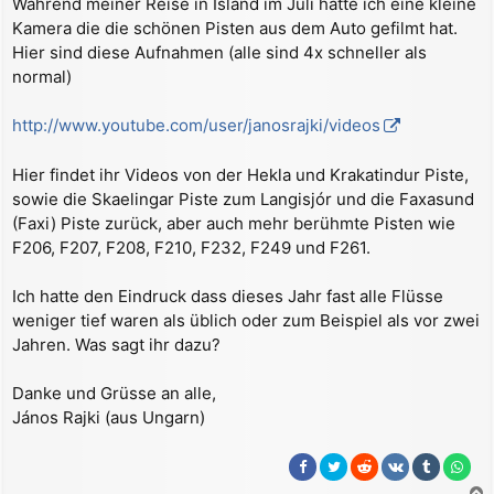
Während meiner Reise in Island im Juli hatte ich eine kleine
a
Kamera die die schönen Pisten aus dem Auto gefilmt hat.
g
Hier sind diese Aufnahmen (alle sind 4x schneller als
normal)
http://www.youtube.com/user/janosrajki/videos
Hier findet ihr Videos von der Hekla und Krakatindur Piste,
sowie die Skaelingar Piste zum Langisjór und die Faxasund
(Faxi) Piste zurück, aber auch mehr berühmte Pisten wie
F206, F207, F208, F210, F232, F249 und F261.
Ich hatte den Eindruck dass dieses Jahr fast alle Flüsse
weniger tief waren als üblich oder zum Beispiel als vor zwei
Jahren. Was sagt ihr dazu?
Danke und Grüsse an alle,
János Rajki (aus Ungarn)