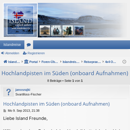
Islandreise
Abmelden
or
Registrieren
Islandreise
en
Portal
Foren-Übersicht
Islandreise Forum
Reisepraxis - Urlaub in Island
4x4 Onroad durch Island
Hochlandpisten im Süden (onboard Aufnahmen)
8 Beiträge • Seite
1
von
1
janosrajki
Svartifoss-Fischer
Hochlandpisten im Süden (onboard Aufnahmen)
B
Mo 9. Sep 2013, 21:38
e
Liebe Island Freunde,
i
t
r