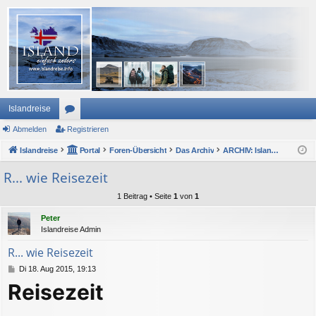
Islandreise
Abmelden
or
Registrieren
Islandreise
en
Portal
Foren-Übersicht
Das Archiv
ARCHIV: Island FAQ
R... wie Reisezeit
1 Beitrag • Seite
1
von
1
Peter
Islandreise Admin
R... wie Reisezeit
B
Di 18. Aug 2015, 19:13
e
Reisezeit
i
t
r