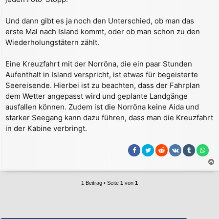
Und dann gibt es ja noch den Unterschied, ob man das
erste Mal nach Island kommt, oder ob man schon zu den
Wiederholungstätern zählt.
Eine Kreuzfahrt mit der Norröna, die ein paar Stunden
Aufenthalt in Island verspricht, ist etwas für begeisterte
Seereisende. Hierbei ist zu beachten, dass der Fahrplan
dem Wetter angepasst wird und geplante Landgänge
ausfallen können. Zudem ist die Norröna keine Aida und
starker Seegang kann dazu führen, dass man die Kreuzfahrt
in der Kabine verbringt.
a
c
1 Beitrag • Seite
1
von
1
h
o
b
e