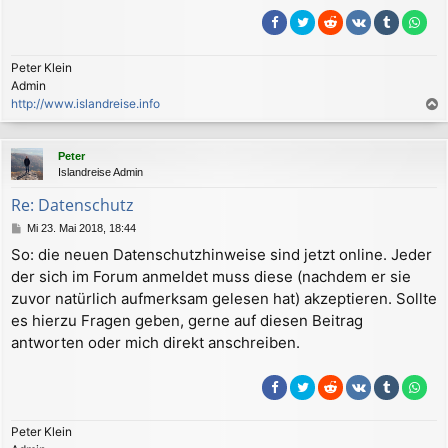
Peter Klein
Admin
http://www.islandreise.info
a
c
Peter
h
Islandreise Admin
o
b
Re: Datenschutz
e
B
Mi 23. Mai 2018, 18:44
n
e
So: die neuen Datenschutzhinweise sind jetzt online. Jeder
i
der sich im Forum anmeldet muss diese (nachdem er sie
t
r
zuvor natürlich aufmerksam gelesen hat) akzeptieren. Sollte
a
es hierzu Fragen geben, gerne auf diesen Beitrag
g
antworten oder mich direkt anschreiben.
Peter Klein