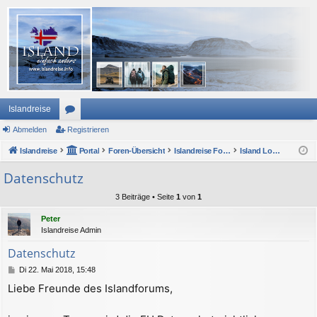
Islandreise
Abmelden
or
Registrieren
Islandreise
en
Portal
Foren-Übersicht
Islandreise Forum
Island Lounge und ForumsForum
Datenschutz
3 Beiträge • Seite
1
von
1
Peter
Islandreise Admin
Datenschutz
B
Di 22. Mai 2018, 15:48
e
Liebe Freunde des Islandforums,
i
t
r