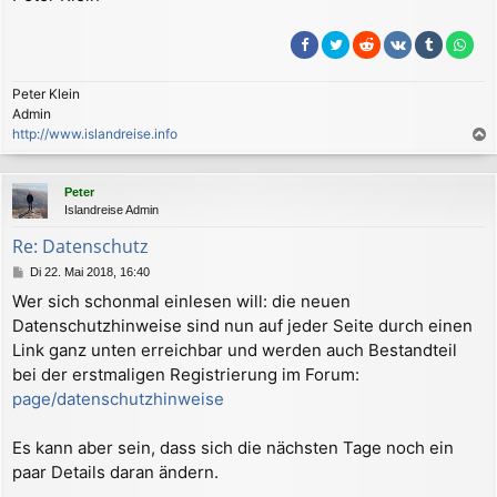
Peter Klein
Admin
http://www.islandreise.info
a
c
Peter
h
Islandreise Admin
o
b
Re: Datenschutz
e
B
Di 22. Mai 2018, 16:40
n
e
Wer sich schonmal einlesen will: die neuen
i
Datenschutzhinweise sind nun auf jeder Seite durch einen
t
r
Link ganz unten erreichbar und werden auch Bestandteil
a
bei der erstmaligen Registrierung im Forum:
g
page/datenschutzhinweise
Es kann aber sein, dass sich die nächsten Tage noch ein
paar Details daran ändern.