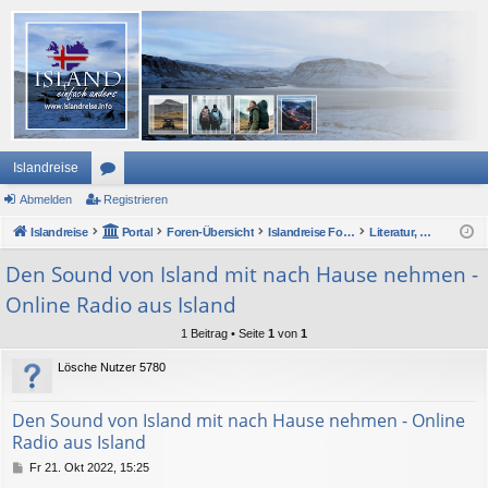
Islandreise
Abmelden
or
Registrieren
Islandreise
en
Portal
Foren-Übersicht
Islandreise Forum
Literatur, Film, Musik und andere Medien
Den Sound von Island mit nach Hause nehmen -
Online Radio aus Island
1 Beitrag • Seite
1
von
1
Lösche Nutzer 5780
Den Sound von Island mit nach Hause nehmen - Online
Radio aus Island
B
Fr 21. Okt 2022, 15:25
e