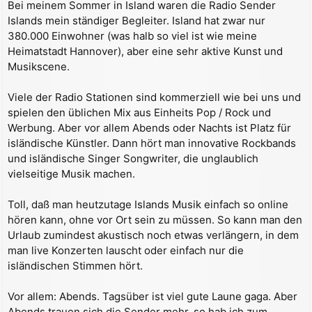
Bei meinem Sommer in Island waren die Radio Sender
i
Islands mein ständiger Begleiter. Island hat zwar nur
t
r
380.000 Einwohner (was halb so viel ist wie meine
a
Heimatstadt Hannover), aber eine sehr aktive Kunst und
g
Musikscene.
Viele der Radio Stationen sind kommerziell wie bei uns und
spielen den üblichen Mix aus Einheits Pop / Rock und
Werbung. Aber vor allem Abends oder Nachts ist Platz für
isländische Künstler. Dann hört man innovative Rockbands
und isländische Singer Songwriter, die unglaublich
vielseitige Musik machen.
Toll, daß man heutzutage Islands Musik einfach so online
hören kann, ohne vor Ort sein zu müssen. So kann man den
Urlaub zumindest akustisch noch etwas verlängern, in dem
man live Konzerten lauscht oder einfach nur die
isländischen Stimmen hört.
Vor allem: Abends. Tagsüber ist viel gute Laune gaga. Aber
Abends trauen sich die Sender mehr, so hab ich zum