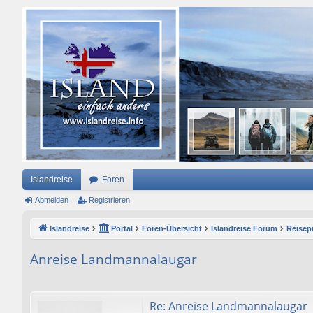
Islandreise
Foren
Abmelden
Registrieren
Islandreise
Portal
Foren-Übersicht
Islandreise Forum
Reisepr
Anreise Landmannalaugar
Re: Anreise Landmannalaugar