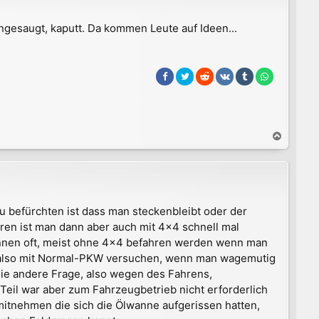
ngesaugt, kaputt. Da kommen Leute auf Ideen...
N
a
c
h
o
b
u befürchten ist dass man steckenbleibt oder der
e
rren ist man dann aber auch mit 4x4 schnell mal
n
können oft, meist ohne 4x4 befahren werden wenn man
s also mit Normal-PKW versuchen, wenn man wagemutig
die andere Frage, also wegen des Fahrens,
 Teil war aber zum Fahrzeugbetrieb nicht erforderlich
mitnehmen die sich die Ölwanne aufgerissen hatten,