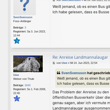
e
Weiß jemand, ob es einen Bus gib
i
Ich habe gelesen, dass es Busse v
t
r
SvenSvensson
a
Foss-Anfänger
g
Beiträge:
3
Registriert:
Sa 3. Jun 2023,
12:44
3
Re: Anreise Landmannalaugar
B
von
Uwe
»
Mi 14. Jun 2023, 22:54
e
i
SvenSvensson
hat geschrie
t
Uwe
Weiß jemand, ob es einen Bus gib
r
Weiser von Thule
a
Ich habe gelesen, dass es Busse v
Beiträge:
1643
g
Registriert:
So 1. Feb 2009,
Das Problem der Anreise zu den K
22:40
öffentlichen Busverkehr über die
17
genau sagen, aber ich vermute m
Landmannalaugar ausgenommen), 