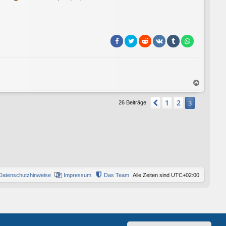
N
a
c
1
2
Vorherige
3
26 Beiträge
h
o
b
e
n
Datenschutzhinweise
Impressum
Das Team
Alle Zeiten sind
UTC+02:00