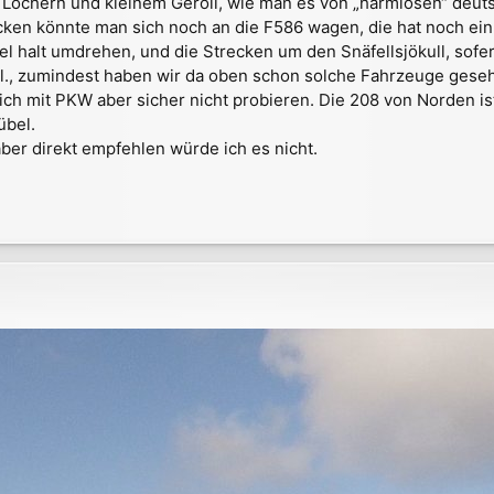
nen Löchern und kleinem Geröll, wie man es von „harmlosen“ deu
en könnte man sich noch an die F586 wagen, die hat noch ein
fel halt umdrehen, und die Strecken um den Snäfellsjökull, sofer
vtl., zumindest haben wir da oben schon solche Fahrzeuge ges
ich mit PKW aber sicher nicht probieren. Die 208 von Norden ist 
übel.
ber direkt empfehlen würde ich es nicht.