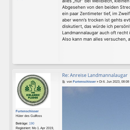
alles „nur“ bei Wellblech, klei
Abgesehen von den beiden Streck
ein paar Zentimeter tief, im Zwei
aber wenn’s trocken ist gehts e
diskutiert, das würde ich persönl
Landmannalaugar auch oft recht 
Also kann man alles versuchen, a
Re: Anreise Landmannalaugar
B
von
Furtenschisser
»
Di 6. Jun 2023, 08:08
e
i
t
r
a
g
Furtenschisser
Hüter des Gullfoss
Beiträge:
190
Registriert:
Mo 1. Apr 2019,