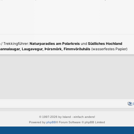
n
/ Trekkingführer:
Naturparadies am Polarkreis
und
Südliches Hochland
annalaugar, Laugavegur, Þórsmörk, Fimmvörðuháls
(wasserfestes Papier)
© 1997-2026 by Island - einfach anders!
Powered by
phpBB
® Forum Software © phpBB Limited
Style von
Arty
&
halilesen
Deutsche Übersetzung durch
phpBB.de