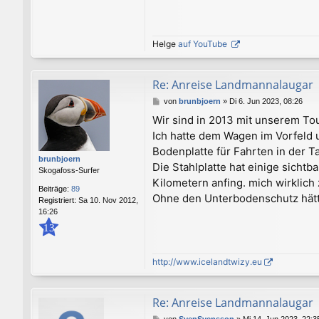
Helge
auf YouTube
Re: Anreise Landmannalaugar
B
von
brunbjoern
»
Di 6. Jun 2023, 08:26
e
Wir sind in 2013 mit unserem To
i
Ich hatte dem Wagen im Vorfeld 
t
r
Bodenplatte für Fahrten in der Ta
a
brunbjoern
Die Stahlplatte hat einige sich
g
Skogafoss-Surfer
Kilometern anfing. mich wirklich
Beiträge:
89
Ohne den Unterbodenschutz hätte 
Registriert:
Sa 10. Nov 2012,
16:26
13
http://www.icelandtwizy.eu
Re: Anreise Landmannalaugar
B
von
SvenSvensson
»
Mi 14. Jun 2023, 22:3