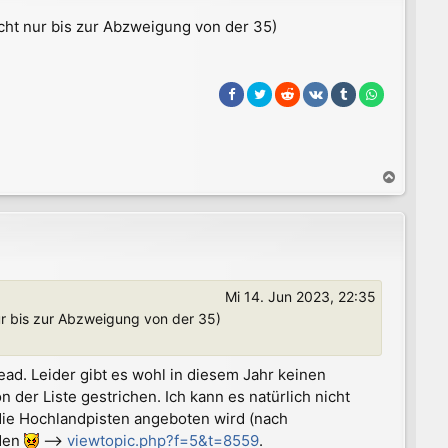
b
icht nur bis zur Abzweigung von der 35)
e
n
N
a
c
h
o
b
e
Mi 14. Jun 2023, 22:35
n
nur bis zur Abzweigung von der 35)
ad. Leider gibt es wohl in diesem Jahr keinen
der Liste gestrichen. Ich kann es natürlich nicht
die Hochlandpisten angeboten wird (nach
rden
-->
viewtopic.php?f=5&t=8559
.