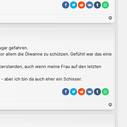
N
a
c
h
o
b
ugar gefahren.
e
or allem die Ölwanne zu schützen. Gefühlt war das eine
n
überstanden, auch wenn meine Frau auf den letzten
 aber ich bin da auch eher ein Schisser.
N
a
c
h
o