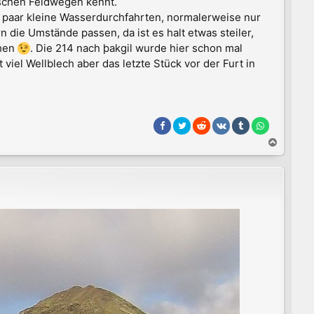
tschen Feldwegen kennt.
 paar kleine Wasserdurchfahrten, normalerweise nur
n die Umstände passen, da ist es halt etwas steiler,
ehen
. Die 214 nach þakgil wurde hier schon mal
viel Wellblech aber das letzte Stück vor der Furt in
N
a
c
h
o
b
e
n