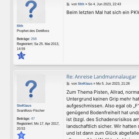
B
von
filth
»
So 4. Jun 2023, 22:43
e
Beim letzten Mal hat sich ein PK
i
t
r
filth
a
Prophet des Dettifoss
g
Beiträge:
268
Registriert:
Sa 25. Mai 2013,
14:59
13
Re: Anreise Landmannalaugar
B
von
SteKlaus
»
Mo 5. Jun 2023, 21:28
e
Zum Thema Pisten, Allrad, norma
i
Untergrund keinen Grip mehr hat,
t
r
aufgeschmissen. Also egal ob „F
SteKlaus
a
Svartifoss-Fischer
genügend Bodenfreiheit hat und
g
ist (bzgl. des Schadensrisikos 
Beiträge:
47
Registriert:
Mo 17. Apr 2017,
landschaftlich sicher. Wir hatte
20:53
und ist dann zum Glück abgefall
9