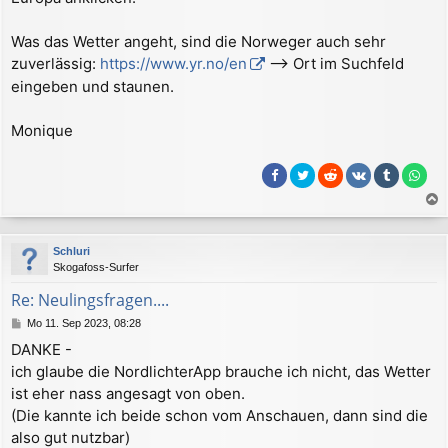
Was das Wetter angeht, sind die Norweger auch sehr
zuverlässig:
https://www.yr.no/en
--> Ort im Suchfeld
eingeben und staunen.
Monique
a
c
Schluri
h
Skogafoss-Surfer
o
b
Re: Neulingsfragen....
e
B
Mo 11. Sep 2023, 08:28
n
e
DANKE -
i
ich glaube die NordlichterApp brauche ich nicht, das Wetter
t
r
ist eher nass angesagt von oben.
a
(Die kannte ich beide schon vom Anschauen, dann sind die
g
also gut nutzbar)