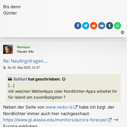
Bis denn
Günter
a
c
Monique
h
Plauder-Elfe
o
b
Re: Neulingsfragen....
e
B
So 10. Sep 2023, 21:37
n
e
i
Schluri
hat geschrieben:
t
[...]
r
a
mit welchen WetterApps oder Nordlichter-Apps arbeitet Ihr
g
für Island am zuverlässigsten ?
Neben der Seite von
www.vedur.is
habe ich bzgl. der
Nordlichter immer auch hier nachgeschaut:
https://www.gi.alaska.edu/monitors/aurora-forecast
-->
Europa anklicken.