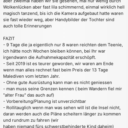
aber zweimal haben wir sie gesehen, mal nur wenig durch
Wolkenlücken aber fast lila schimmernd, einmal wirklich hell
magisch tanzend, bis ich die Kamera aufgebaut hatte waren
sie fast wieder weg, aber Handybilder der Tochter sind
auch tolle Erinnerungen
FAZIT
- 9 Tage die ja eigentlich nur 8 waren reichten dem Teenie,
ich hätte noch Wochen bleiben können, bei Ihr war
irgendwann die Aufnahmekapazität erschöpft.
- Seit 2019 ist es teurer geworden, wir waren am Ende
wenn man alles rechnet fast beim Preis der 13 Tage
Malediven vom letzten Jahr.
- Ohne gute Ausrüstung kann man es nicht geniessen
- man muss seine Grenzen kennen ( beim Wandern fiel mir
"alter Frau" das auch auf)
- Vorbereitung/Planung ist unverzichtbar
- Rollitauglich wenn man was sehen will ist die Insel nicht,
daran werden auch die Pläne scheitern länger zu kommen
und rundrum zu fahren (wir
haben niemand fürs schwerstbehinderte Kind daheim)