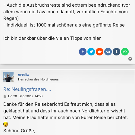
- Auch die Ausbruchsreste sind extrem beeindruckend (vor
allem wenn die Lava noch dampft, vermutlich Feuchte vom
Regen)
- Individuell ist 1000 mal schöner als eine geführte Reise
Ich bin dankbar über die vielen Tipps von hier
a
c
greulix
h
Herrscher des Nordmeeres
o
b
Re: Neulingsfragen....
e
B
Do 28. Sep 2023, 14:50
n
e
Danke für den Reisebericht! Es freut mich, dass alles
i
geklappt hat und dass Ihr auch noch Nordlichter erwischt
t
r
hat. Meine Frau hatte mir schon von Eurer Reise berichtet.
a
g
Schöne Grüße,