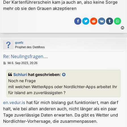
Der Kartenführerschein kam ja auch an, also keine Sorge
mehr ob sie den Grauen akzeptieren
a
c
guefz
h
Prophet des Dettifoss
o
b
Re: Neulingsfragen....
e
B
Mi 6. Sep 2023, 20:26
n
e
i
Schluri
hat geschrieben:
t
Noch ne Frage
r
a
mit welchen WetterApps oder Nordlichter-Apps arbeitet Ihr
g
für Island am zuverlässigsten ?
en.vedur.is
hat für mich bislang gut funktioniert, man darf
halt, wie bei allen anderen auch, nicht länger als ein paar
Tage zuverlässige Daten erwarten. Da gibt es Wetter und
Nordlichter-Vorhersage, die zusammenpassen.