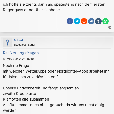
r
ich hoffe sie ziehts dann an, spätestens nach dem ersten
a
Regenguss ohne Überziehhose
g
a
c
Schluri
h
Skogafoss-Surfer
o
b
Re: Neulingsfragen....
e
B
Mi 6. Sep 2023, 16:10
n
e
Noch ne Frage
i
mit welchen WetterApps oder Nordlichter-Apps arbeitet Ihr
t
r
für Island am zuverlässigsten ?
a
g
Unsere Endvorbereitung fängt langsam an
zweite Kreditkarte
Klamotten alle zusammen
Ausflug immer noch nicht gebucht da wir uns nicht einig
werden...