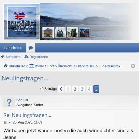
Islandreise
Abmelden
or
Registrieren
Islandreise
en
Portal
Foren-Übersicht
Islandreise Forum
Reisepraxis - Urlaub in Island
Neulingsfragen....
1
2
3
4
Vorherige
5
49 Beiträge
Schluri
Skogafoss-Surfer
Re: Neulingsfragen....
B
Fr 25. Aug 2023, 11:09
e
Wir haben jetzt wanderhosen die auch winddichter sind als
i
Jeans
t