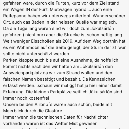
gefahren wäre, durch die Furten, kurz vor dem Ziel stand
ein Wagen IN der Furt, Mietwagen hybrid.... auch eine
Reifepanne haben wir unterwegs miterlebt. Wunderschöner
Ort, auch das Baden in der heissen Quelle war magisch.
Da die Tage lang waren sind wir doch zum Jökulsárlón
gefahren ( nicht nur) aber die Strecke ist schon heftig lang.
Weit weniger Eisschollen als 2019. Auf dem Weg dorthin hat
es ein Wohnmobil auf die Seite gelegt, der Sturm der zT war
sollte nicht unterschätzt werden.
Parken klappte auch bis auf eine Ausnahme, da hoffe ich
kommt nichts nach den wir hatten am Jökulsárlón den
Ausweichparkplatz da wir zum Strand wollen und den
falschen Namen bestätigt und bezahlt. Da Kennzeichen
erfasst werden...schaun wir mal ggf hat ja hier einer damit
Erfahrung. Die kleinen Parkplätze seitlich Jökulsárlón sind
immer noch kostenfrei !
Unsere beiden Airbnb´s waren auch schön, beide mit
Meerblick durch die Glastüre.
Immer wenn die technischen Daten für Nachtlichter
vorhanden waren ist das Wetter Mist gewesen