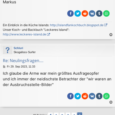
Markus
Ein Einblick in die Küche Islands:
http://islandfankochbuch.blogspot.de
Unser Koch- und Backbuch "Leckeres Island":
http://www.leckeres-island.de
a
c
Schluri
h
Skogafoss-Surfer
o
b
Re: Neulingsfragen....
e
B
Fr 29. Sep 2023, 11:33
n
e
Ich glaube die Arme war mein größtes Ausfrageopfer
i
und ich immer der neidischste Betrachter der "wir waren an
t
r
der Ausbruchsstelle-Bilder"
a
g
a
c