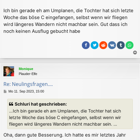
Ich bin gerade eh am Umplanen, die Tochter hat sich letzte
Woche das böse C eingefangen, selbst wenn wir fliegen
wird längeres Wandern nicht machbar sein. Gut dass ich
noch keinen Ausflug gebucht habe
a
c
Monique
h
Plauder-Elfe
o
b
Re: Neulingsfragen....
e
B
Mo 11. Sep 2023, 15:00
n
e
i
Schluri hat geschrieben:
t
…Ich bin gerade eh am Umplanen, die Tochter hat sich
r
a
letzte Woche das böse C eingefangen, selbst wenn wir
g
fliegen wird längeres Wandern nicht machbar sein. …
Oha, dann gute Besserung. Ich hatte es mir letztes Jahr