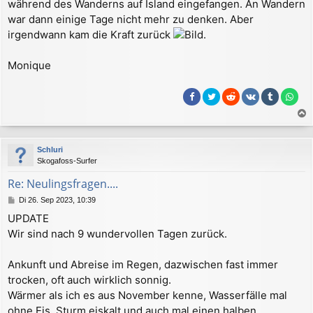
während des Wanderns auf Island eingefangen. An Wandern
war dann einige Tage nicht mehr zu denken. Aber
irgendwann kam die Kraft zurück
.
Monique
a
c
Schluri
h
Skogafoss-Surfer
o
b
Re: Neulingsfragen....
e
B
Di 26. Sep 2023, 10:39
n
e
UPDATE
i
Wir sind nach 9 wundervollen Tagen zurück.
t
r
a
Ankunft und Abreise im Regen, dazwischen fast immer
g
trocken, oft auch wirklich sonnig.
Wärmer als ich es aus November kenne, Wasserfälle mal
ohne Eis. Sturm eiskalt und auch mal einen halben