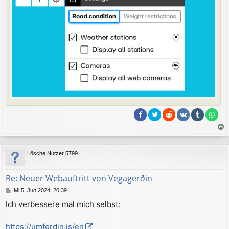
a
c
Lösche Nutzer 5799
h
o
b
Re: Neuer Webauftritt von Vegagerðin
e
B
Mi 5. Jun 2024, 20:39
n
e
Ich verbessere mal mich selbst:
i
t
r
https://umferdin.is/en