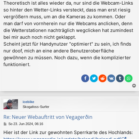
Theoretisch ist alles wieder da, nur sind die Webcam-Links
i
so hinter den Wetter-Links versteckt, dass man erst riesig
t
r
vergrößern muss, um an die Kameras zu kommen. Oder
a
man darf von vornherein nur die Webcams anclicken, denn
g
die Wetterstationen nachträglich wegclicken hat zumindest
bei mir auch noch nicht geklappt.
Scheint jetzt für Handynutzer "optimiert" zu sein, ich finds
nur doof, mich an eine andere Benutzeroberfläche
gewöhnen zu müssen. Noch dazu, wenn die komplizierter
funktioniert.
a
c
icebike
h
Skogafoss-Surfer
o
b
Re: Neuer Webauftritt von Vegagerðin
e
B
So 23. Jun 2024, 06:16
n
e
Hier ist der Link zur gewohnten Sperrkarte des Hochlands:
i
t