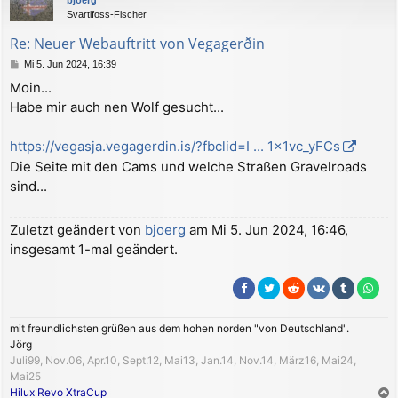
h
Svartifoss-Fischer
o
b
Re: Neuer Webauftritt von Vegagerðin
e
B
Mi 5. Jun 2024, 16:39
n
e
Moin...
i
Habe mir auch nen Wolf gesucht...
t
r
a
https://vegasja.vegagerdin.is/?fbclid=I ... 1x1vc_yFCs
g
Die Seite mit den Cams und welche Straßen Gravelroads
sind...
Zuletzt geändert von
bjoerg
am Mi 5. Jun 2024, 16:46,
insgesamt 1-mal geändert.
mit freundlichsten grüßen aus dem hohen norden "von Deutschland".
Jörg
Juli99, Nov.06, Apr.10, Sept.12, Mai13, Jan.14, Nov.14, März16, Mai24,
Mai25
Hilux Revo XtraCup