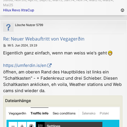
Mai25
Hilux Revo XtraCup
a
c
Lösche Nutzer 5799
h
o
b
Re: Neuer Webauftritt von Vegagerðin
e
B
Mi 5. Jun 2024, 19:19
n
e
Eigentlich ganz einfach, wenn man weiss wie's geht
i
t
r
https://umferdin.is/en
a
öffnen, am oberen Rand des Hauptbildes ist links ein
g
"Schaltkasten" - + Fadenkreuz und drei Schieber. Diesen
Schaltkasten anklicken, eh voila, Weather stations und Web
cams sind wieder da.
Dateianhänge