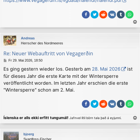
https://www.vegagerdin.is/vgdata/halendi/halendi.pdf
r
a
g
a
c
Andreas
h
Herrscher des Nordmeeres
o
b
Re: Neuer Webauftritt von Vegagerðin
e
B
Fr 29. Mai 2026, 18:50
n
e
Es ging gestern wieder los. Gesterb am
28. Mai 2026
ist
i
für dieses Jahr die erste Karte mit der Wintersperre
t
r
veröffentlicht worden. Im letzten Jahr erschien die erste
a
"Wintersperre" schon am 2. Mai.
g
Íslenska er alls ekki erfitt tungumál!
Jafnvel lítil börn tala það á eyjunni.
a
c
bjoerg
h
Svartifoss-Fischer