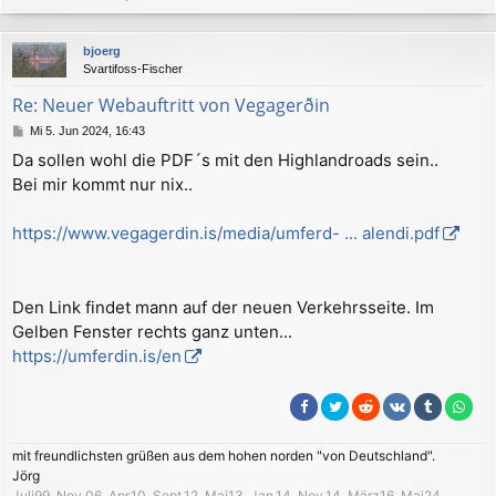
a
c
bjoerg
h
Svartifoss-Fischer
o
b
Re: Neuer Webauftritt von Vegagerðin
e
B
Mi 5. Jun 2024, 16:43
n
e
Da sollen wohl die PDF´s mit den Highlandroads sein..
i
Bei mir kommt nur nix..
t
r
a
https://www.vegagerdin.is/media/umferd- ... alendi.pdf
g
Den Link findet mann auf der neuen Verkehrsseite. Im
Gelben Fenster rechts ganz unten...
https://umferdin.is/en
mit freundlichsten grüßen aus dem hohen norden "von Deutschland".
Jörg
Juli99, Nov.06, Apr.10, Sept.12, Mai13, Jan.14, Nov.14, März16, Mai24,