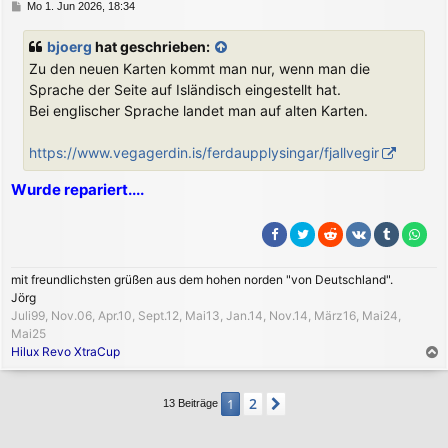
B
Mo 1. Jun 2026, 18:34
n
e
i
bjoerg
hat geschrieben:
t
Zu den neuen Karten kommt man nur, wenn man die
r
a
Sprache der Seite auf Isländisch eingestellt hat.
g
Bei englischer Sprache landet man auf alten Karten.
https://www.vegagerdin.is/ferdaupplysingar/fjallvegir
Wurde repariert....
mit freundlichsten grüßen aus dem hohen norden "von Deutschland".
Jörg
Juli99, Nov.06, Apr.10, Sept.12, Mai13, Jan.14, Nov.14, März16, Mai24,
Mai25
Hilux Revo XtraCup
a
c
2
1
Nächste
13 Beiträge
h
o
b