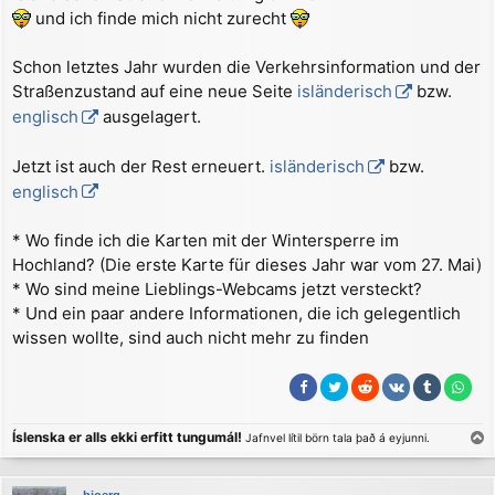
r
und ich finde mich nicht zurecht
a
g
Schon letztes Jahr wurden die Verkehrsinformation und der
Straßenzustand auf eine neue Seite
isländerisch
bzw.
englisch
ausgelagert.
Jetzt ist auch der Rest erneuert.
isländerisch
bzw.
englisch
* Wo finde ich die Karten mit der Wintersperre im
Hochland? (Die erste Karte für dieses Jahr war vom 27. Mai)
* Wo sind meine Lieblings-Webcams jetzt versteckt?
* Und ein paar andere Informationen, die ich gelegentlich
wissen wollte, sind auch nicht mehr zu finden
Íslenska er alls ekki erfitt tungumál!
Jafnvel lítil börn tala það á eyjunni.
a
c
bjoerg