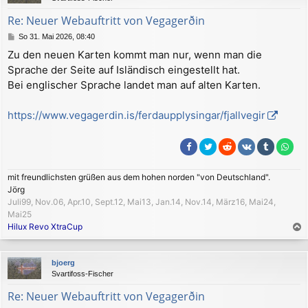
o
b
Re: Neuer Webauftritt von Vegagerðin
e
B
So 31. Mai 2026, 08:40
n
e
Zu den neuen Karten kommt man nur, wenn man die
i
Sprache der Seite auf Isländisch eingestellt hat.
t
r
Bei englischer Sprache landet man auf alten Karten.
a
g
https://www.vegagerdin.is/ferdaupplysingar/fjallvegir
mit freundlichsten grüßen aus dem hohen norden "von Deutschland".
Jörg
Juli99, Nov.06, Apr.10, Sept.12, Mai13, Jan.14, Nov.14, März16, Mai24,
Mai25
Hilux Revo XtraCup
a
c
bjoerg
h
Svartifoss-Fischer
o
b
Re: Neuer Webauftritt von Vegagerðin
e