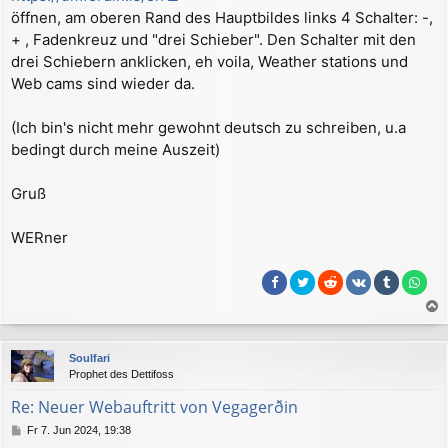
a
öffnen, am oberen Rand des Hauptbildes links 4 Schalter: -,
g
+ , Fadenkreuz und "drei Schieber". Den Schalter mit den
drei Schiebern anklicken, eh voila, Weather stations und
Web cams sind wieder da.
(Ich bin's nicht mehr gewohnt deutsch zu schreiben, u.a
bedingt durch meine Auszeit)
Gruß
WERner
a
c
Soulfari
h
Prophet des Dettifoss
o
b
Re: Neuer Webauftritt von Vegagerðin
e
B
Fr 7. Jun 2024, 19:38
n
e