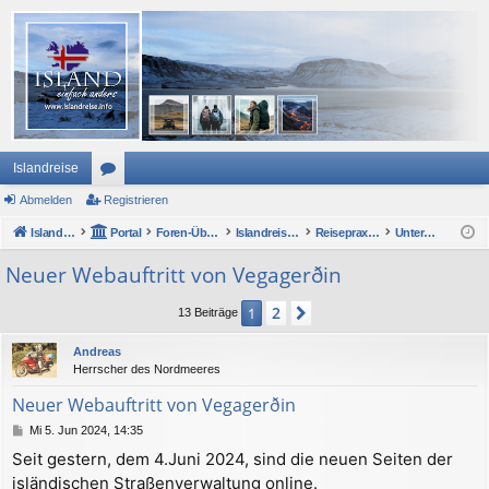
Islandreise
Abmelden
or
Registrieren
Islandreise
en
Portal
Foren-Übersicht
Islandreise Forum
Reisepraxis - Urlaub in Island
Unterwegs mit Auto oder Wohnmobil
Neuer Webauftritt von Vegagerðin
2
1
Nächste
13 Beiträge
Andreas
Herrscher des Nordmeeres
Neuer Webauftritt von Vegagerðin
B
Mi 5. Jun 2024, 14:35
e
Seit gestern, dem 4.Juni 2024, sind die neuen Seiten der
i
isländischen Straßenverwaltung online.
t