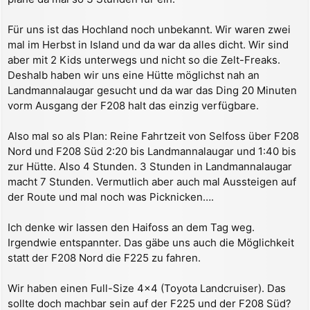
a
g
Für uns ist das Hochland noch unbekannt. Wir waren zwei
mal im Herbst in Island und da war da alles dicht. Wir sind
aber mit 2 Kids unterwegs und nicht so die Zelt-Freaks.
Deshalb haben wir uns eine Hütte möglichst nah an
Landmannalaugar gesucht und da war das Ding 20 Minuten
vorm Ausgang der F208 halt das einzig verfügbare.
Also mal so als Plan: Reine Fahrtzeit von Selfoss über F208
Nord und F208 Süd 2:20 bis Landmannalaugar und 1:40 bis
zur Hütte. Also 4 Stunden. 3 Stunden in Landmannalaugar
macht 7 Stunden. Vermutlich aber auch mal Aussteigen auf
der Route und mal noch was Picknicken….
Ich denke wir lassen den Haifoss an dem Tag weg.
Irgendwie entspannter. Das gäbe uns auch die Möglichkeit
statt der F208 Nord die F225 zu fahren.
Wir haben einen Full-Size 4x4 (Toyota Landcruiser). Das
sollte doch machbar sein auf der F225 und der F208 Süd?