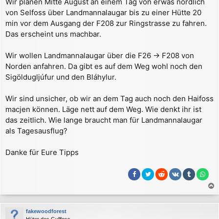
Wir planen Mitte August an einem Tag von erwas nördlich
a
von Selfoss über Landmannalaugar bis zu einer Hütte 20
g
min vor dem Ausgang der F208 zur Ringstrasse zu fahren.
Das erscheint uns machbar.
Wir wollen Landmannalaugar über die F26 -> F208 von
Norden anfahren. Da gibt es auf dem Weg wohl noch den
Sigöldugljúfur und den Bláhylur.
Wir sind unsicher, ob wir an dem Tag auch noch den Haifoss
macjen können. Läge nett auf dem Weg. Wie denkt ihr ist
das zeitlich. Wie lange braucht man für Landmannalaugar
als Tagesausflug?
Danke für Eure Tipps
a
c
fakewoodforest
h
Hüter des Gullfoss