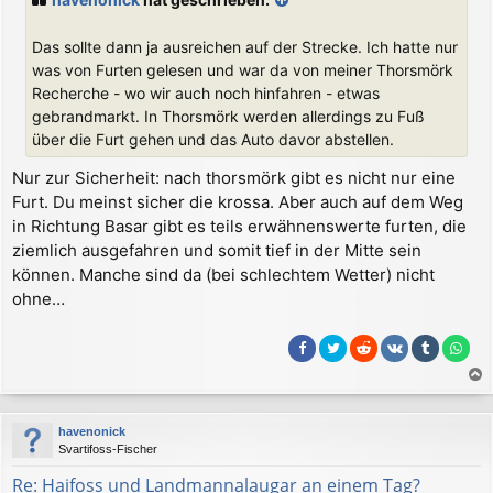
t
r
a
Das sollte dann ja ausreichen auf der Strecke. Ich hatte nur
g
was von Furten gelesen und war da von meiner Thorsmörk
Recherche - wo wir auch noch hinfahren - etwas
gebrandmarkt. In Thorsmörk werden allerdings zu Fuß
über die Furt gehen und das Auto davor abstellen.
Nur zur Sicherheit: nach thorsmörk gibt es nicht nur eine
Furt. Du meinst sicher die krossa. Aber auch auf dem Weg
in Richtung Basar gibt es teils erwähnenswerte furten, die
ziemlich ausgefahren und somit tief in der Mitte sein
können. Manche sind da (bei schlechtem Wetter) nicht
ohne…
a
c
havenonick
h
Svartifoss-Fischer
o
b
Re: Haifoss und Landmannalaugar an einem Tag?