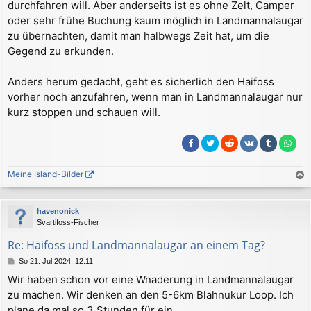
durchfahren will. Aber anderseits ist es ohne Zelt, Camper
t
r
oder sehr frühe Buchung kaum möglich in Landmannalaugar
a
zu übernachten, damit man halbwegs Zeit hat, um die
g
Gegend zu erkunden.
Anders herum gedacht, geht es sicherlich den Haifoss
vorher noch anzufahren, wenn man in Landmannalaugar nur
kurz stoppen und schauen will.
Meine Island-Bilder
a
c
havenonick
h
Svartifoss-Fischer
o
b
Re: Haifoss und Landmannalaugar an einem Tag?
e
B
So 21. Jul 2024, 12:11
n
e
Wir haben schon vor eine Wnaderung in Landmannalaugar
i
zu machen. Wir denken an den 5-6km Blahnukur Loop. Ich
t
r
plane da mal so 3 Stunden für ein.