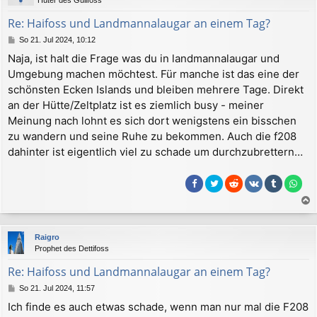
o
b
Re: Haifoss und Landmannalaugar an einem Tag?
e
B
So 21. Jul 2024, 10:12
n
e
Naja, ist halt die Frage was du in landmannalaugar und
i
Umgebung machen möchtest. Für manche ist das eine der
t
r
schönsten Ecken Islands und bleiben mehrere Tage. Direkt
a
an der Hütte/Zeltplatz ist es ziemlich busy - meiner
g
Meinung nach lohnt es sich dort wenigstens ein bisschen
zu wandern und seine Ruhe zu bekommen. Auch die f208
dahinter ist eigentlich viel zu schade um durchzubrettern…
a
c
Raigro
h
Prophet des Dettifoss
o
b
Re: Haifoss und Landmannalaugar an einem Tag?
e
B
So 21. Jul 2024, 11:57
n
e
Ich finde es auch etwas schade, wenn man nur mal die F208
i