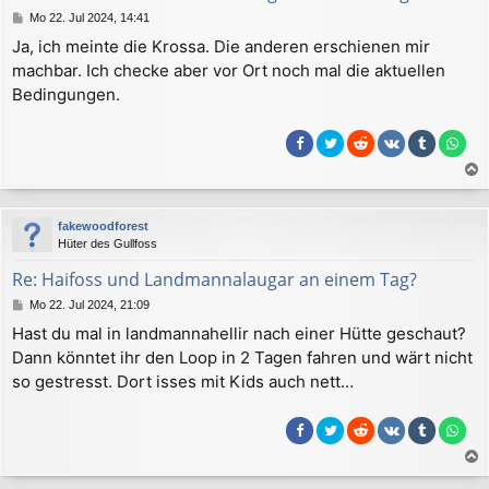
e
B
Mo 22. Jul 2024, 14:41
n
e
Ja, ich meinte die Krossa. Die anderen erschienen mir
i
machbar. Ich checke aber vor Ort noch mal die aktuellen
t
r
Bedingungen.
a
g
a
c
fakewoodforest
h
Hüter des Gullfoss
o
b
Re: Haifoss und Landmannalaugar an einem Tag?
e
B
Mo 22. Jul 2024, 21:09
n
e
Hast du mal in landmannahellir nach einer Hütte geschaut?
i
Dann könntet ihr den Loop in 2 Tagen fahren und wärt nicht
t
r
so gestresst. Dort isses mit Kids auch nett…
a
g
a