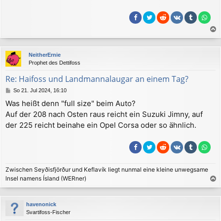
a
c
NeitherErnie
h
Prophet des Dettifoss
o
b
Re: Haifoss und Landmannalaugar an einem Tag?
e
B
So 21. Jul 2024, 16:10
n
e
Was heißt denn "full size" beim Auto?
i
Auf der 208 nach Osten raus reicht ein Suzuki Jimny, auf
t
r
der 225 reicht beinahe ein Opel Corsa oder so ähnlich.
a
g
Zwischen Seyðisfjörður und Keflavík liegt nunmal eine kleine unwegsame
lnsel namens Ísland (WERner)
a
c
havenonick
h
Svartifoss-Fischer
o