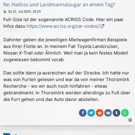
b
Re: Haifoss und Landmannalaugar an einem Tag?
e
B
So 21. Jul 2024, 16:24
n
e
Full-Size ist der sogenannte ACRISS Code. Hier ein paar
i
Infos dazu
https://www.acriss.org/car-codes/
t
r
a
Dahinter geben die jeweiligen Mietwagenfirmen Beispiele
g
aus ihrer Flotte an. In meinem Fall Toyota Landcruiser,
Nissan X-Trail oder Ähnlich. Weil man ja kein festes Modell
zugewiesen bekommt vorab.
Das sollte dann ja ausreichen auf der Strecke. Ich hatte nur
was von Furten gelesen und war da von meiner Thorsmörk
Recherche - wo wir auch noch hinfahren - etwas
gebrandmarkt. In Thorsmörk werden allerdings zu Fuß über
die Furt gehen und das Auto davor abstellen.
a
c