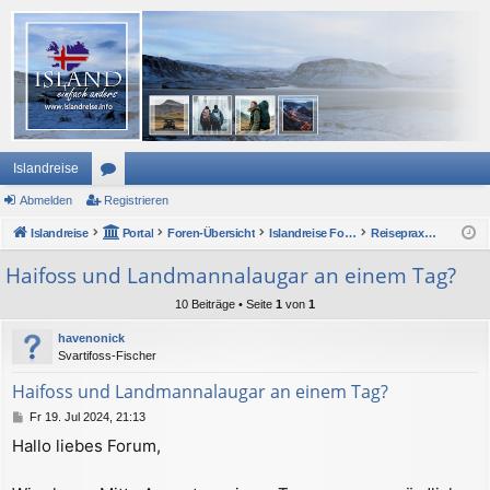
Islandreise
Abmelden
or
Registrieren
Islandreise
en
Portal
Foren-Übersicht
Islandreise Forum
Reisepraxis - Urlaub in Island
Haifoss und Landmannalaugar an einem Tag?
10 Beiträge • Seite
1
von
1
havenonick
Svartifoss-Fischer
Haifoss und Landmannalaugar an einem Tag?
B
Fr 19. Jul 2024, 21:13
e
Hallo liebes Forum,
i
t
r