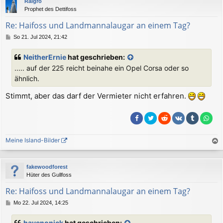
Raigro
h
Prophet des Dettifoss
o
b
Re: Haifoss und Landmannalaugar an einem Tag?
e
B
So 21. Jul 2024, 21:42
n
e
i
NeitherErnie
hat geschrieben:
t
..... auf der 225 reicht beinahe ein Opel Corsa oder so
r
a
ähnlich.
g
Stimmt, aber das darf der Vermieter nicht erfahren.
Meine Island-Bilder
a
c
fakewoodforest
h
Hüter des Gullfoss
o
b
Re: Haifoss und Landmannalaugar an einem Tag?
e
B
Mo 22. Jul 2024, 14:25
n
e
i
havenonick
hat geschrieben: