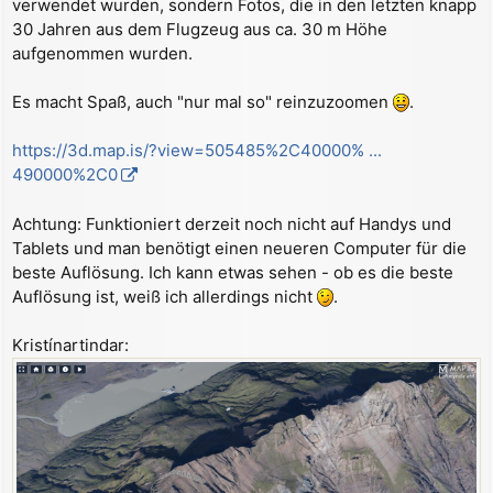
verwendet wurden, sondern Fotos, die in den letzten knapp
a
30 Jahren aus dem Flugzeug aus ca. 30 m Höhe
g
aufgenommen wurden.
Es macht Spaß, auch "nur mal so" reinzuzoomen
.
https://3d.map.is/?view=505485%2C40000% ...
490000%2C0
Achtung: Funktioniert derzeit noch nicht auf Handys und
Tablets und man benötigt einen neueren Computer für die
beste Auflösung. Ich kann etwas sehen - ob es die beste
Auflösung ist, weiß ich allerdings nicht
.
Kristínartindar: