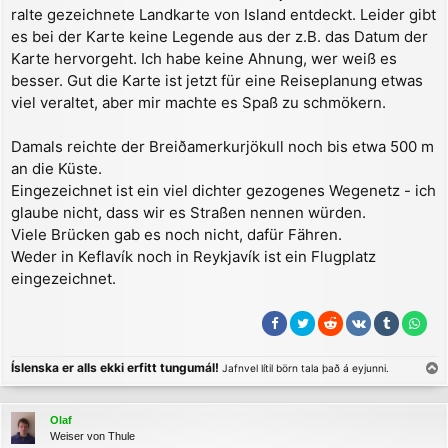
ralte gezeichnete Landkarte von Island entdeckt. Leider gibt
es bei der Karte keine Legende aus der z.B. das Datum der
Karte hervorgeht. Ich habe keine Ahnung, wer weiß es
besser. Gut die Karte ist jetzt für eine Reiseplanung etwas
viel veraltet, aber mir machte es Spaß zu schmökern.
Damals reichte der Breiðamerkurjökull noch bis etwa 500 m
an die Küste.
Eingezeichnet ist ein viel dichter gezogenes Wegenetz - ich
glaube nicht, dass wir es Straßen nennen würden.
Viele Brücken gab es noch nicht, dafür Fähren.
Weder in Keflavík noch in Reykjavík ist ein Flugplatz
eingezeichnet.
Íslenska er alls ekki erfitt tungumál!
Jafnvel lítil börn tala það á eyjunni.
a
c
Olaf
h
Weiser von Thule
o