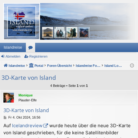
Islandreise
Abmelden
or
Registrieren
Islandreise
en
Portal
Foren-Übersicht
Islandreise Forum
Island Lounge und ForumsForum
3D-Karte von Island
4 Beiträge • Seite
1
von
1
Monique
Plauder-Elfe
3D-Karte von Island
B
Fr 4. Okt 2024, 16:56
e
Auf
Icelandreview
wurde heute über die neue 3D-Karte
i
von Island geschrieben, für die keine Satellitenbilder
t
r