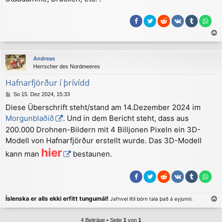
a
c
Andreas
h
Herrscher des Nordmeeres
o
b
Hafnarfjörður í þrívídd
e
B
So 15. Dez 2024, 15:33
n
e
Diese Überschrift steht/stand am 14.Dezember 2024 im
i
Morgunblaðið
. Und in dem Bericht steht, dass aus
t
r
200.000 Drohnen-Bildern mit 4 Bill­jon­en Pixeln ein 3D-
a
Modell von Hafnarfjörður erstellt wurde. Das 3D-Modell
g
hier
kann man
bestaunen.
Íslenska er alls ekki erfitt tungumál!
Jafnvel lítil börn tala það á eyjunni.
a
c
4 Beiträge • Seite
1
von
1