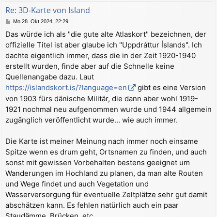
b
Re: 3D-Karte von Island
e
B
Mo 28. Okt 2024, 22:29
n
e
Das würde ich als "die gute alte Atlaskort" bezeichnen, der
i
offizielle Titel ist aber glaube ich "Uppdráttur Íslands". Ich
t
r
dachte eigentlich immer, dass die in der Zeit 1920-1940
a
erstellt wurden, finde aber auf die Schnelle keine
g
Quellenangabe dazu. Laut
https://islandskort.is/?language=en
gibt es eine Version
von 1903 fürs dänische Militär, die dann aber wohl 1919-
1921 nochmal neu aufgenommen wurde und 1944 allgemein
zugänglich veröffentlicht wurde... wie auch immer.
Die Karte ist meiner Meinung nach immer noch einsame
Spitze wenn es drum geht, Ortsnamen zu finden, und auch
sonst mit gewissen Vorbehalten bestens geeignet um
Wanderungen im Hochland zu planen, da man alte Routen
und Wege findet und auch Vegetation und
Wasserversorgung für eventuelle Zeltplätze sehr gut damit
abschätzen kann. Es fehlen natürlich auch ein paar
Staudämme, Brücken, etc. .