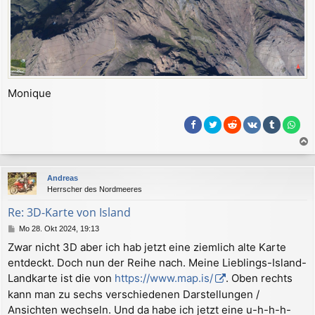
Monique
a
c
Andreas
h
Herrscher des Nordmeeres
o
b
Re: 3D-Karte von Island
e
B
Mo 28. Okt 2024, 19:13
n
e
Zwar nicht 3D aber ich hab jetzt eine ziemlich alte Karte
i
entdeckt. Doch nun der Reihe nach. Meine Lieblings-Island-
t
r
Landkarte ist die von
https://www.map.is/
. Oben rechts
a
kann man zu sechs verschiedenen Darstellungen /
g
Ansichten wechseln. Und da habe ich jetzt eine u-h-h-h-