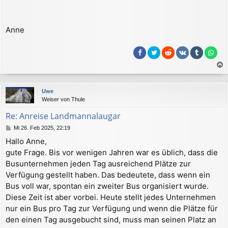
Anne
a
c
Uwe
h
Weiser von Thule
o
b
Re: Anreise Landmannalaugar
e
B
Mi 26. Feb 2025, 22:19
n
e
Hallo Anne,
i
gute Frage. Bis vor wenigen Jahren war es üblich, dass die
t
r
Busunternehmen jeden Tag ausreichend Plätze zur
a
Verfügung gestellt haben. Das bedeutete, dass wenn ein
g
Bus voll war, spontan ein zweiter Bus organisiert wurde.
Diese Zeit ist aber vorbei. Heute stellt jedes Unternehmen
nur ein Bus pro Tag zur Verfügung und wenn die Plätze für
den einen Tag ausgebucht sind, muss man seinen Platz an