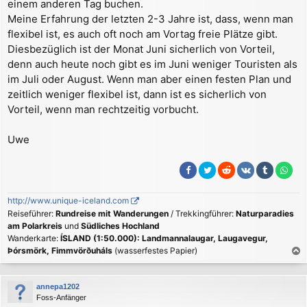
einem anderen Tag buchen.
Meine Erfahrung der letzten 2-3 Jahre ist, dass, wenn man
flexibel ist, es auch oft noch am Vortag freie Plätze gibt.
Diesbezüglich ist der Monat Juni sicherlich von Vorteil,
denn auch heute noch gibt es im Juni weniger Touristen als
im Juli oder August. Wenn man aber einen festen Plan und
zeitlich weniger flexibel ist, dann ist es sicherlich von
Vorteil, wenn man rechtzeitig vorbucht.
Uwe
http://www.unique-iceland.com
Reiseführer:
Rundreise mit Wanderungen
/ Trekkingführer:
Naturparadies
am Polarkreis
und
Südliches Hochland
Wanderkarte:
ÍSLAND (1:50.000): Landmannalaugar, Laugavegur,
Þórsmörk, Fimmvörðuháls
(wasserfestes Papier)
a
c
annepa1202
h
Foss-Anfänger
o