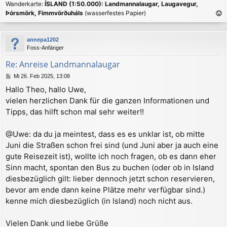
Wanderkarte:
ÍSLAND (1:50.000): Landmannalaugar, Laugavegur,
Þórsmörk, Fimmvörðuháls
(wasserfestes Papier)
a
c
annepa1202
h
Foss-Anfänger
o
b
Re: Anreise Landmannalaugar
e
B
Mi 26. Feb 2025, 13:08
n
e
Hallo Theo, hallo Uwe,
i
vielen herzlichen Dank für die ganzen Informationen und
t
r
Tipps, das hilft schon mal sehr weiter!!
a
g
@Uwe: da du ja meintest, dass es es unklar ist, ob mitte
Juni die Straßen schon frei sind (und Juni aber ja auch eine
gute Reisezeit ist), wollte ich noch fragen, ob es dann eher
Sinn macht, spontan den Bus zu buchen (oder ob in Island
diesbezüglich gilt: lieber dennoch jetzt schon reservieren,
bevor am ende dann keine Plätze mehr verfügbar sind.)
kenne mich diesbezüglich (in Island) noch nicht aus.
Vielen Dank und liebe Grüße