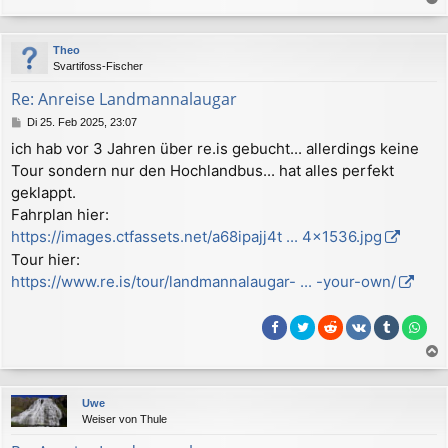
a
c
Theo
h
Svartifoss-Fischer
o
b
Re: Anreise Landmannalaugar
e
B
Di 25. Feb 2025, 23:07
n
e
ich hab vor 3 Jahren über re.is gebucht... allerdings keine
i
Tour sondern nur den Hochlandbus... hat alles perfekt
t
r
geklappt.
a
Fahrplan hier:
g
https://images.ctfassets.net/a68ipajj4t ... 4x1536.jpg
Tour hier:
https://www.re.is/tour/landmannalaugar- ... -your-own/
a
c
Uwe
h
Weiser von Thule
o
b