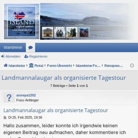
Islandreise
Abmelden
or
Registrieren
Islandreise
en
Portal
Foren-Übersicht
Islandreise Forum
Reisepraxis - Urlaub in Island
Landmannalaugar als organisierte Tagestour
7 Beiträge • Seite
1
von
1
annepa1202
Foss-Anfänger
Landmannalaugar als organisierte Tagestour
B
Di 25. Feb 2025, 19:36
e
Hallo zusammen, leider konnte ich irgendwie keinen
i
eigenen Beitrag neu aufmachen, daher kommentiere ich
t
r