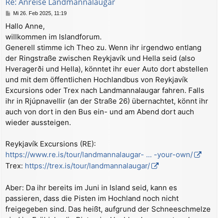
Re: Anreise Landmannalaugar
e
B
Mi 26. Feb 2025, 11:19
n
e
Hallo Anne,
i
willkommen im Islandforum.
t
r
Generell stimme ich Theo zu. Wenn ihr irgendwo entlang
a
der Ringstraße zwischen Reykjavík und Hella seid (also
g
Hveragerði und Hella), könntet ihr euer Auto dort abstellen
und mit dem öffentlichen Hochlandbus von Reykjavík
Excursions oder Trex nach Landmannalaugar fahren. Falls
ihr in Rjúpnavellir (an der Straße 26) übernachtet, könnt ihr
auch von dort in den Bus ein- und am Abend dort auch
wieder aussteigen.
Reykjavík Excursions (RE):
https://www.re.is/tour/landmannalaugar- ... -your-own/
Trex:
https://trex.is/tour/landmannalaugar/
Aber: Da ihr bereits im Juni in Island seid, kann es
passieren, dass die Pisten im Hochland noch nicht
freigegeben sind. Das heißt, aufgrund der Schneeschmelze