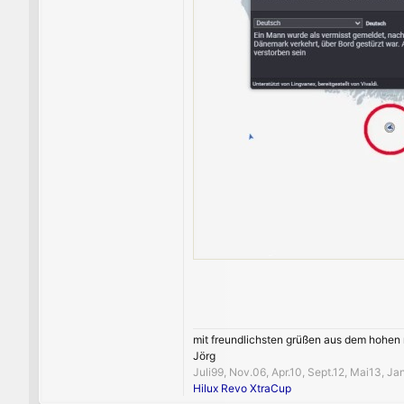
mit freundlichsten grüßen aus dem hohen
Jörg
Juli99, Nov.06, Apr.10, Sept.12, Mai13, J
Hilux Revo XtraCup