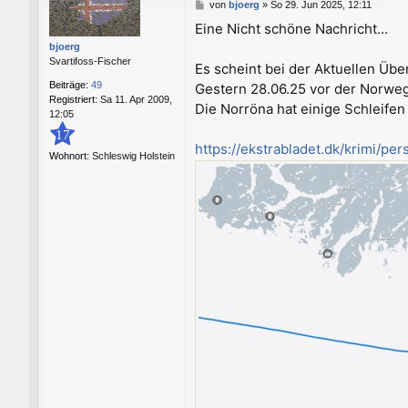
B
von
bjoerg
»
So 29. Jun 2025, 12:11
e
Eine Nicht schöne Nachricht...
i
bjoerg
t
Svartifoss-Fischer
r
Es scheint bei der Aktuellen Übe
a
Beiträge:
49
Gestern 28.06.25 vor der Norwe
g
Registriert:
Sa 11. Apr 2009,
Die Norröna hat einige Schleifen
12:05
17
https://ekstrabladet.dk/krimi/per
Wohnort:
Schleswig Holstein