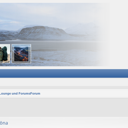
 Lounge und ForumsForum
röna