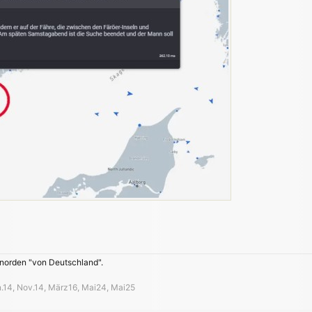
 norden "von Deutschland".
an.14, Nov.14, März16, Mai24, Mai25