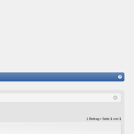
FA
Q
1 Beitrag • Seite
1
von
1