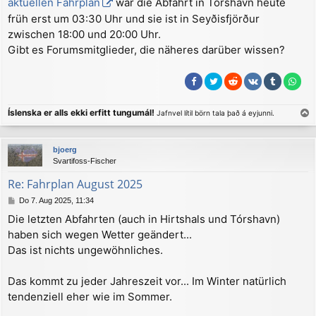
aktuellen Fahrplan
war die Abfahrt in Tórshavn heute
a
früh erst um 03:30 Uhr und sie ist in Seyðisfjörður
g
zwischen 18:00 und 20:00 Uhr.
Gibt es Forumsmitglieder, die näheres darüber wissen?
Íslenska er alls ekki erfitt tungumál!
Jafnvel lítil börn tala það á eyjunni.
a
c
bjoerg
h
Svartifoss-Fischer
o
b
Re: Fahrplan August 2025
e
B
Do 7. Aug 2025, 11:34
n
e
Die letzten Abfahrten (auch in Hirtshals und Tórshavn)
i
haben sich wegen Wetter geändert...
t
r
Das ist nichts ungewöhnliches.
a
g
Das kommt zu jeder Jahreszeit vor... Im Winter natürlich
tendenziell eher wie im Sommer.