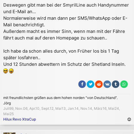
Deswegen gibt man bei der SmyrilLine auch Handynummer
und E-Mail an...
Normalerweise wird man dann per SMS/WhatsApp oder E-
Mail benachrichtigt.
Außerdem macht es immer Sinn, wenn man mit der Fähre
fährt auch mal auf deren Homepage zu schauen..
Ich habe da schon alles durch, von Früher los bis 1 Tag
später losfahren..
Und 12 Stunden abwettern im Schutz der Shetland Inseln.
mit freundlichsten grüßen aus dem hohen norden "von Deutschland".
Jörg
Juli99, Nov.06, Apr.10, Sept.12, Mai13, Jan.14, Nov.14, März16, Mai24,
Mai25
Hilux Revo XtraCup
a
c