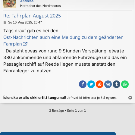
Andreas
h
Herrscher des Nordmeeres
o
b
Re: Fahrplan August 2025
e
B
So 10. Aug 2025, 13:47
n
e
Tags drauf gab es bei den
i
Ost-Nachrichten auch eine Meldung zu dem geänderten
t
r
Fahrplan
a
. Da steht etwas von rund 9 Stunden Verspätung, etwa je
g
380 ankommende und abfahrende Fahrzeuge und das ein
Passagierschiff auf Reede liegen musste anstatt den
Fähranleger zu nutzen.
Íslenska er alls ekki erfitt tungumál!
Jafnvel lítil börn tala það á eyjunni.
a
c
3 Beiträge • Seite
1
von
1
h
o
b
e