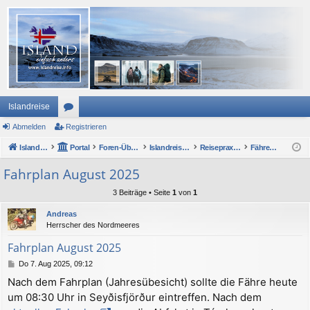
Islandreise
Abmelden
or
Registrieren
Islandreise
en
Portal
Foren-Übersicht
Islandreise Forum
Reisepraxis - Anreise nach Island
Fähre Norröna oder Frachtschiff
Fahrplan August 2025
3 Beiträge • Seite
1
von
1
Andreas
Herrscher des Nordmeeres
Fahrplan August 2025
B
Do 7. Aug 2025, 09:12
e
Nach dem Fahrplan (Jahresübesicht) sollte die Fähre heute
i
um 08:30 Uhr in Seyðisfjörður eintreffen. Nach dem
t
r