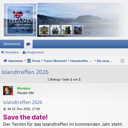
Islandreise
Abmelden
or
Registrieren
Islandreise
en
Portal
Foren-Übersicht
Islandtreffen Forum
Die neuen Islandtreffen (seit 2015)
Islandtreffen 2026
1 Beitrag • Seite
1
von
1
Monique
Plauder-Elfe
Islandtreffen 2026
B
Mi 19. Nov 2025, 17:58
e
Save the date!
i
t
Der Termin für das Islandtreffen im kommenden Jahr steht:
r