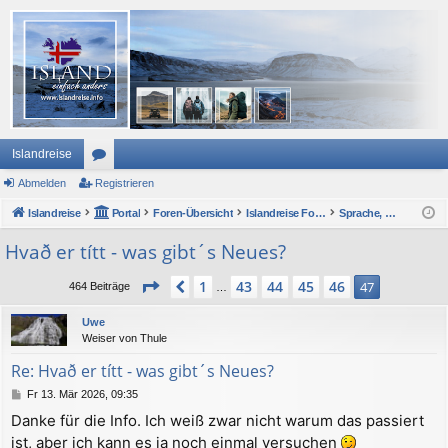
Islandreise
Abmelden
or
Registrieren
Islandreise
en
Portal
Foren-Übersicht
Islandreise Forum
Sprache, Politik, Gesellschaft und Wirtschaft
Hvað er títt - was gibt´s Neues?
Seite
47
von
47
1
43
44
45
46
Vorherige
47
464 Beiträge
…
Uwe
Weiser von Thule
Re: Hvað er títt - was gibt´s Neues?
B
Fr 13. Mär 2026, 09:35
e
Danke für die Info. Ich weiß zwar nicht warum das passiert
i
ist, aber ich kann es ja noch einmal versuchen
t