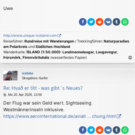
Uwe
http://www.unique-iceland.com
Reiseführer:
Rundreise mit Wanderungen
/ Trekkingführer:
Naturparadies
am Polarkreis
und
Südliches Hochland
Wanderkarte:
ÍSLAND (1:50.000): Landmannalaugar, Laugavegur,
Þórsmörk, Fimmvörðuháls
(wasserfestes Papier)
a
c
icebike
h
Skogafoss-Surfer
o
b
Re: Hvað er títt - was gibt´s Neues?
e
B
Mo 20. Apr 2026, 13:56
n
e
Der Flug war sein Geld wert. Sightseeing
i
Westmännerinseln inklusive.
t
r
https://www.aerointernational.de/aviati ... chung.html
a
g