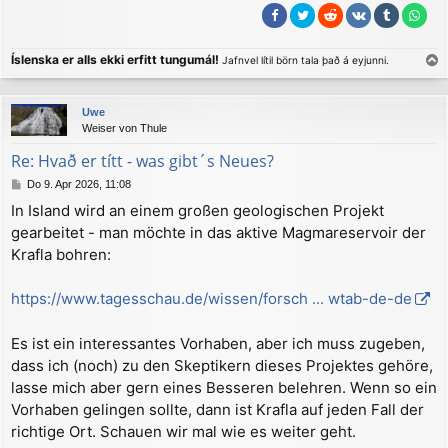
Íslenska er alls ekki erfitt tungumál!
Jafnvel lítil börn tala það á eyjunni.
a
c
Uwe
h
Weiser von Thule
o
b
Re: Hvað er títt - was gibt´s Neues?
e
B
Do 9. Apr 2026, 11:08
n
e
In Island wird an einem großen geologischen Projekt
i
gearbeitet - man möchte in das aktive Magmareservoir der
t
r
Krafla bohren:
a
g
https://www.tagesschau.de/wissen/forsch ... wtab-de-de
Es ist ein interessantes Vorhaben, aber ich muss zugeben,
dass ich (noch) zu den Skeptikern dieses Projektes gehöre,
lasse mich aber gern eines Besseren belehren. Wenn so ein
Vorhaben gelingen sollte, dann ist Krafla auf jeden Fall der
richtige Ort. Schauen wir mal wie es weiter geht.