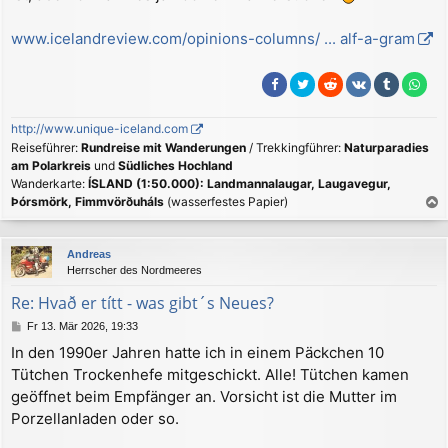
r
a
www.icelandreview.com/opinions-columns/ ... alf-a-gram
g
http://www.unique-iceland.com
Reiseführer:
Rundreise mit Wanderungen
/ Trekkingführer:
Naturparadies
am Polarkreis
und
Südliches Hochland
Wanderkarte:
ÍSLAND (1:50.000): Landmannalaugar, Laugavegur,
Þórsmörk, Fimmvörðuháls
(wasserfestes Papier)
a
c
Andreas
h
Herrscher des Nordmeeres
o
b
Re: Hvað er títt - was gibt´s Neues?
e
B
Fr 13. Mär 2026, 19:33
n
e
In den 1990er Jahren hatte ich in einem Päckchen 10
i
Tütchen Trockenhefe mitgeschickt. Alle! Tütchen kamen
t
r
geöffnet beim Empfänger an. Vorsicht ist die Mutter im
a
Porzellanladen oder so.
g