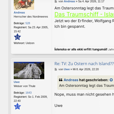
B
von
Andreas
»
Sa 4. Apr 2026, 11:17
e
Am Ostersonntag legt das Traums
i
Das Traumschiff - Isl
Andreas
t
Herrscher des Nordmeeres
r
Jetzt wo der Erfinder, Wolfgang
a
Beiträge:
528
g
Ich bin gespannt.
Registriert:
Sa 23. Apr 2005,
15:42
21
Wohnort:
Uelzen
Íslenska er alls ekki erfitt tungumál!
Jafnv
Re: TV: Zu Ostern nach Island??
B
von
Uwe
»
Mi 8. Apr 2026, 22:20
e
i
Andreas
hat geschrieben:
t
Uwe
Am Ostersonntag legt das Traums
r
Weiser von Thule
a
Beiträge:
1643
Nope, muss man nicht gesehen
g
Registriert:
So 1. Feb 2009,
22:40
Uwe
17