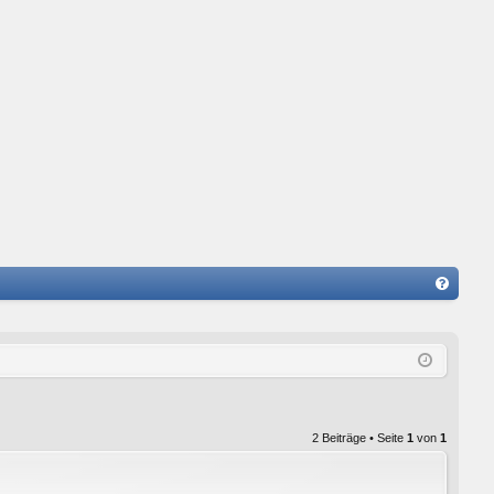
FA
Q
2 Beiträge • Seite
1
von
1