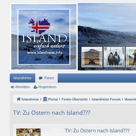
Islandreise
Foren
Abmelden
Registrieren
Islandreise
Portal
Foren-Übersicht
Islandreise Forum
Verans
TV: Zu Ostern nach Island???
TV: Zu Ostern nach Island???