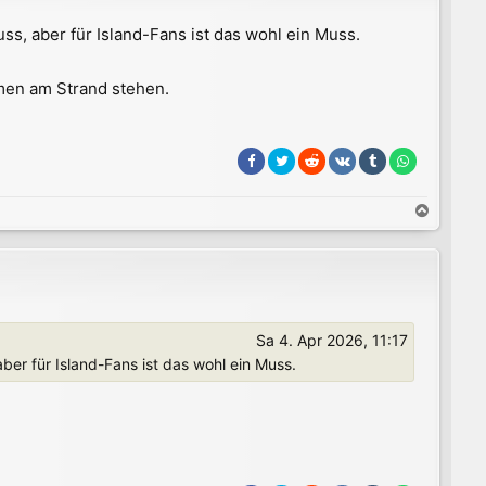
s, aber für Island-Fans ist das wohl ein Muss.
lmen am Strand stehen.
N
a
c
h
o
b
e
Sa 4. Apr 2026, 11:17
n
er für Island-Fans ist das wohl ein Muss.