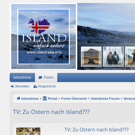
Islandreise
Foren
Abmelden
Registrieren
Islandreise
Portal
Foren-Übersicht
Islandreise Forum
Verans
TV: Zu Ostern nach Island???
TV: Zu Ostern nach Island???