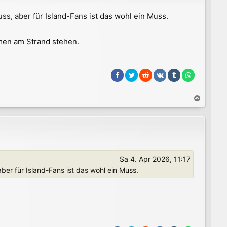
s, aber für Island-Fans ist das wohl ein Muss.
lmen am Strand stehen.
N
a
c
h
o
b
e
Sa 4. Apr 2026, 11:17
n
er für Island-Fans ist das wohl ein Muss.