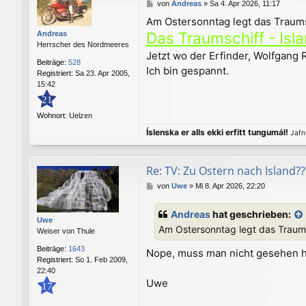
B
von
Andreas
»
Sa 4. Apr 2026, 11:17
e
Am Ostersonntag legt das Traums
i
Das Traumschiff - Isl
Andreas
t
Herrscher des Nordmeeres
r
Jetzt wo der Erfinder, Wolfgang
a
Beiträge:
528
g
Ich bin gespannt.
Registriert:
Sa 23. Apr 2005,
15:42
21
Wohnort:
Uelzen
Íslenska er alls ekki erfitt tungumál!
Jafnv
Re: TV: Zu Ostern nach Island??
B
von
Uwe
»
Mi 8. Apr 2026, 22:20
e
i
Andreas
hat geschrieben:
t
Uwe
Am Ostersonntag legt das Traums
r
Weiser von Thule
a
Beiträge:
1643
Nope, muss man nicht gesehen
g
Registriert:
So 1. Feb 2009,
22:40
Uwe
17