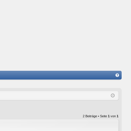
FA
Q
2 Beiträge • Seite
1
von
1