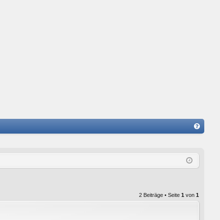
FA
Q
2 Beiträge • Seite
1
von
1