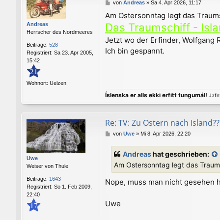
B
von
Andreas
»
Sa 4. Apr 2026, 11:17
e
Am Ostersonntag legt das Traums
i
Das Traumschiff - Isl
Andreas
t
Herrscher des Nordmeeres
r
Jetzt wo der Erfinder, Wolfgang
a
Beiträge:
528
g
Ich bin gespannt.
Registriert:
Sa 23. Apr 2005,
15:42
21
Wohnort:
Uelzen
Íslenska er alls ekki erfitt tungumál!
Jafnv
Re: TV: Zu Ostern nach Island??
B
von
Uwe
»
Mi 8. Apr 2026, 22:20
e
i
Andreas
hat geschrieben:
t
Uwe
Am Ostersonntag legt das Traums
r
Weiser von Thule
a
Beiträge:
1643
Nope, muss man nicht gesehen
g
Registriert:
So 1. Feb 2009,
22:40
Uwe
17