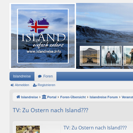
Islandreise
Foren
Abmelden
Registrieren
Islandreise
Portal
Foren-Übersicht
Islandreise Forum
Verans
TV: Zu Ostern nach Island???
TV: Zu Ostern nach Island???