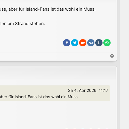
s, aber für Island-Fans ist das wohl ein Muss.
lmen am Strand stehen.
N
a
c
h
o
b
e
Sa 4. Apr 2026, 11:17
n
er für Island-Fans ist das wohl ein Muss.