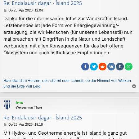
Re: Endalausir dagar - Ísland 2025
e
B
Do 23. Apr 2026, 12:04
n
e
Danke für die interessanten Infos zur Windkraft in Island.
i
Letztenendes ist jede Form von Energiegewinnung/-
t
r
erzeugung, die wir Menschen (für unseren Lebensstil) nun
a
mal brauchen mit Eingriffen in die Natur und Landschaft
g
verbunden, mit allen Konsequenzen für das betroffene
Ökosystem und auch ästhetische Empfindungen.
Hab Island im Herzen, ob's stürmt oder schneit, ob der Himmel voll Wolken
und die Erde voll Leid.
a
c
lena
h
Weiser von Thule
o
b
Re: Endalausir dagar - Ísland 2025
e
B
Do 23. Apr 2026, 19:18
n
e
Mit Hydro- und Geothermalenergie ist Island ja ganz gut
i