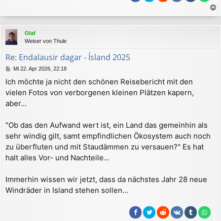
a
c
Olaf
h
Weiser von Thule
o
b
Re: Endalausir dagar - Ísland 2025
e
B
Mi 22. Apr 2026, 22:18
n
e
Ich möchte ja nicht den schönen Reisebericht mit den
i
vielen Fotos von verborgenen kleinen Plätzen kapern,
t
r
aber...
a
g
"Ob das den Aufwand wert ist, ein Land das gemeinhin als
sehr windig gilt, samt empfindlichen Ökosystem auch noch
zu überfluten und mit Staudämmen zu versauen?" Es hat
halt alles Vor- und Nachteile...
Immerhin wissen wir jetzt, dass da nächstes Jahr 28 neue
Windräder in Island stehen sollen...