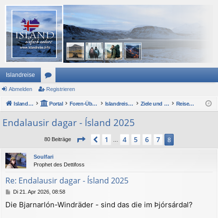
Islandreise
Abmelden
or
Registrieren
Islandreise
en
Portal
Foren-Übersicht
Islandreise Forum
Ziele und Sehenswertes - im Großen und Kleinen
Reiseberichte
Endalausir dagar - Ísland 2025
Seite
8
von
8
1
4
5
6
7
Vorherige
8
80 Beiträge
…
Soulfari
Prophet des Dettifoss
Re: Endalausir dagar - Ísland 2025
B
Di 21. Apr 2026, 08:58
e
Die Bjarnarlón-Windräder - sind das die im Þjórsárdal?
i
t