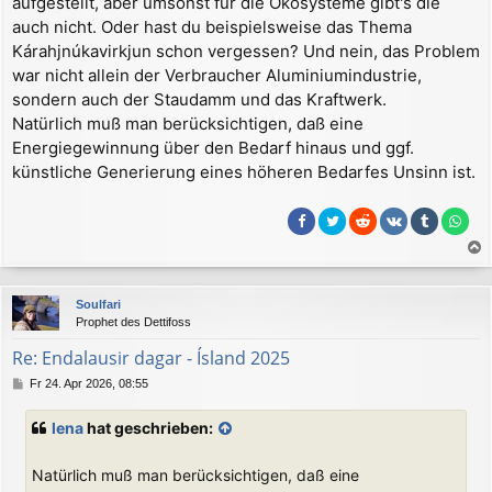
aufgestellt, aber umsonst für die Ökosysteme gibt's die
t
r
auch nicht. Oder hast du beispielsweise das Thema
a
Kárahjnúkavirkjun schon vergessen? Und nein, das Problem
g
war nicht allein der Verbraucher Aluminiumindustrie,
sondern auch der Staudamm und das Kraftwerk.
Natürlich muß man berücksichtigen, daß eine
Energiegewinnung über den Bedarf hinaus und ggf.
künstliche Generierung eines höheren Bedarfes Unsinn ist.
a
c
Soulfari
h
Prophet des Dettifoss
o
b
Re: Endalausir dagar - Ísland 2025
e
B
Fr 24. Apr 2026, 08:55
n
e
i
lena
hat geschrieben:
t
r
a
Natürlich muß man berücksichtigen, daß eine
g