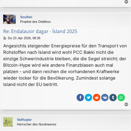
a
c
Soulfari
h
Prophet des Dettifoss
o
b
Re: Endalausir dagar - Ísland 2025
e
B
Do 23. Apr 2026, 08:36
n
e
Angesichts steigender Energiepreise für den Transport von
i
Rohstoffen nach Island wird wohl PCC Bakki nicht die
t
r
einzige Schwerindustrie bleiben, die die Segel streicht; der
a
Bitcoin-Hype wird wie andere Finanzblasen auch mal
g
platzen - und dann reichen die vorhandenen Kraftwerke
wieder locker für die Bevölkerung. Zumindest solange
Island nicht der EU beitritt.
a
c
Vaðfuglar
h
Herrscher des Nordmeeres
o
b