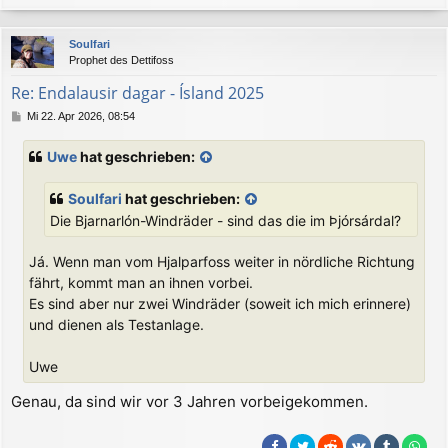
a
c
Soulfari
h
Prophet des Dettifoss
o
b
Re: Endalausir dagar - Ísland 2025
e
B
Mi 22. Apr 2026, 08:54
n
e
i
Uwe
hat geschrieben:
t
r
a
Soulfari
hat geschrieben:
g
Die Bjarnarlón-Windräder - sind das die im Þjórsárdal?
Já. Wenn man vom Hjalparfoss weiter in nördliche Richtung
fährt, kommt man an ihnen vorbei.
Es sind aber nur zwei Windräder (soweit ich mich erinnere)
und dienen als Testanlage.
Uwe
Genau, da sind wir vor 3 Jahren vorbeigekommen.