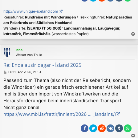
http://www.unique-iceland.com
Reiseführer:
Rundreise mit Wanderungen
/ Trekkingführer:
Naturparadies
am Polarkreis
und
Südliches Hochland
Wanderkarte:
ÍSLAND (1:50.000): Landmannalaugar, Laugavegur,
Þórsmörk, Fimmvörðuháls
(wasserfestes Papier)
a
c
lena
h
Weiser von Thule
o
b
Re: Endalausir dagar - Ísland 2025
e
B
Di 21. Apr 2026, 21:51
n
e
Passend zum Thema (also nicht der Reisebericht, sondern
i
die Windräder) ein gerade frisch erschienener Artikel auf
t
r
mbl.is über den Import von Windkraftwerken und die
a
Herausforderungen beim innerisländischen Transport.
g
Nicht ganz banal.
https://www.mbl.is/frettir/innlent/2026 ... _landsins/