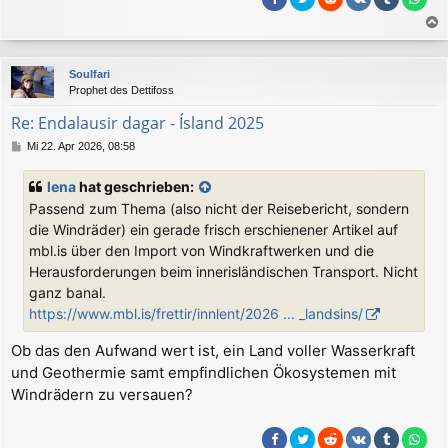
a
c
Soulfari
h
Prophet des Dettifoss
o
b
Re: Endalausir dagar - Ísland 2025
e
B
Mi 22. Apr 2026, 08:58
n
e
i
lena
hat geschrieben:
t
Passend zum Thema (also nicht der Reisebericht, sondern
r
a
die Windräder) ein gerade frisch erschienener Artikel auf
g
mbl.is über den Import von Windkraftwerken und die
Herausforderungen beim innerisländischen Transport. Nicht
ganz banal.
https://www.mbl.is/frettir/innlent/2026 ... _landsins/
Ob das den Aufwand wert ist, ein Land voller Wasserkraft
und Geothermie samt empfindlichen Ökosystemen mit
Windrädern zu versauen?