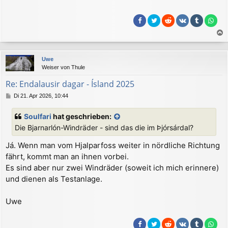
r
a
g
a
c
Uwe
h
Weiser von Thule
o
b
Re: Endalausir dagar - Ísland 2025
e
B
Di 21. Apr 2026, 10:44
n
e
i
Soulfari
hat geschrieben:
t
Die Bjarnarlón-Windräder - sind das die im Þjórsárdal?
r
a
Já. Wenn man vom Hjalparfoss weiter in nördliche Richtung
g
fährt, kommt man an ihnen vorbei.
Es sind aber nur zwei Windräder (soweit ich mich erinnere)
und dienen als Testanlage.
Uwe