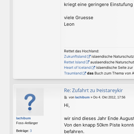
kriegt eine geringere Einstufung
viele Gruesse
Leon
Rettet das Hochland:
Zukunftsland
islaendische Naturschutzs
Rettet Island
auslaendische Naturschutz
Heart of Iceland
islaendische Seite zu
Traumland
das
Buch zum Thema von A
Re: Zufahrt zu Þeistareykir
B
von
lachibum
»
Do 4. Okt 2012, 17:56
e
Hi,
i
t
r
wir sind dieses Jahr Ende Augu
lachibum
a
Foss-Anfänger
Von den knapp 50km Piste konnten
g
befahren.
Beiträge:
3