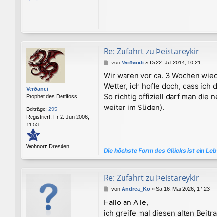
Re: Zufahrt zu Þeistareykir
B
von
Verðandi
»
Di 22. Jul 2014, 10:21
e
Wir waren vor ca. 3 Wochen wiede
i
Wetter, ich hoffe doch, dass ich
t
Verðandi
r
So richtig offiziell darf man die
Prophet des Dettifoss
a
weiter im Süden).
g
Beiträge:
295
Registriert:
Fr 2. Jun 2006,
11:53
20
Wohnort:
Dresden
Die höchste Form des Glücks ist ein Le
Re: Zufahrt zu Þeistareykir
B
von
Andrea_Ko
»
Sa 16. Mai 2026, 17:23
e
Hallo an Alle,
i
ich greife mal diesen alten Beitr
t