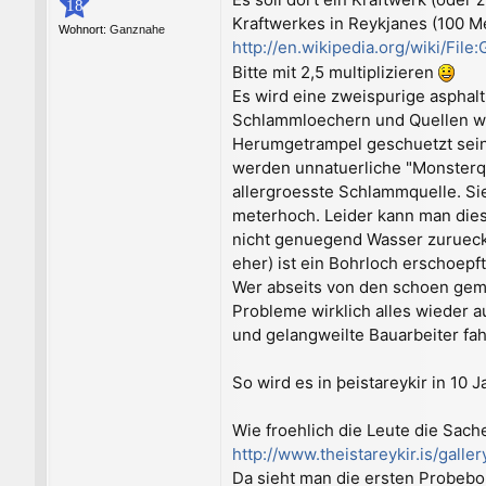
18
Kraftwerkes in Reykjanes (100 Me
Wohnort:
Ganznahe
http://en.wikipedia.org/wiki/File
Bitte mit 2,5 multiplizieren
Es wird eine zweispurige asphalt
Schlammloechern und Quellen wird
Herumgetrampel geschuetzt sein.
werden unnatuerliche "Monsterqu
allergroesste Schlammquelle. Si
meterhoch. Leider kann man dies
nicht genuegend Wasser zurueckg
eher) ist ein Bohrloch erschoep
Wer abseits von den schoen gemac
Probleme wirklich alles wieder a
und gelangweilte Bauarbeiter fa
So wird es in þeistareykir in 10 
Wie froehlich die Leute die Sac
http://www.theistareykir.is/galle
Da sieht man die ersten Probeboh