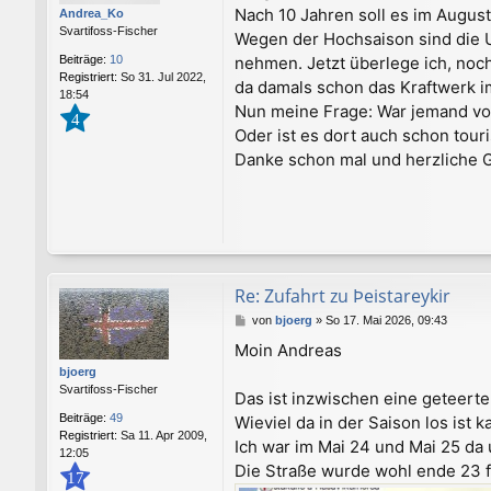
r
Nach 10 Jahren soll es im Augus
Andrea_Ko
a
Svartifoss-Fischer
Wegen der Hochsaison sind die U
g
nehmen. Jetzt überlege ich, noc
Beiträge:
10
Registriert:
So 31. Jul 2022,
da damals schon das Kraftwerk i
18:54
Nun meine Frage: War jemand von 
4
Oder ist es dort auch schon tour
Danke schon mal und herzliche 
Re: Zufahrt zu Þeistareykir
B
von
bjoerg
»
So 17. Mai 2026, 09:43
e
Moin Andreas
i
bjoerg
t
Svartifoss-Fischer
r
Das ist inzwischen eine geteerte
a
Beiträge:
49
Wieviel da in der Saison los ist k
g
Registriert:
Sa 11. Apr 2009,
Ich war im Mai 24 und Mai 25 da 
12:05
Die Straße wurde wohl ende 23 fe
17