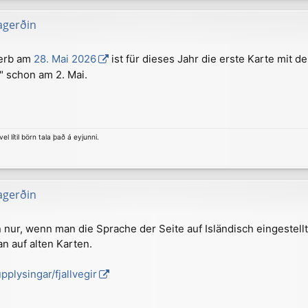
agerðin
terb am
28. Mai 2026
ist für dieses Jahr die erste Karte mit d
" schon am 2. Mai.
el lítil börn tala það á eyjunni.
agerðin
ur, wenn man die Sprache der Seite auf Isländisch eingestellt
n auf alten Karten.
plysingar/fjallvegir