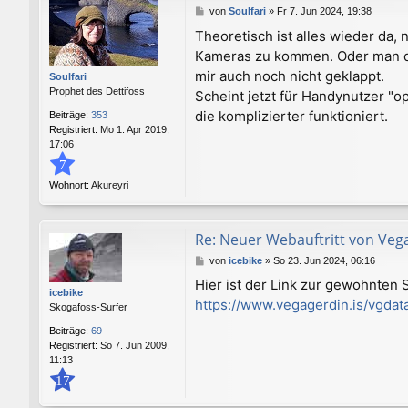
B
von
Soulfari
»
Fr 7. Jun 2024, 19:38
e
Theoretisch ist alles wieder da,
i
Kameras zu kommen. Oder man dar
t
r
mir auch noch nicht geklappt.
Soulfari
a
Prophet des Dettifoss
Scheint jetzt für Handynutzer "
g
die komplizierter funktioniert.
Beiträge:
353
Registriert:
Mo 1. Apr 2019,
17:06
7
Wohnort:
Akureyri
Re: Neuer Webauftritt von Veg
B
von
icebike
»
So 23. Jun 2024, 06:16
e
Hier ist der Link zur gewohnten
i
icebike
https://www.vegagerdin.is/vgdata
t
Skogafoss-Surfer
r
Beiträge:
69
a
Registriert:
So 7. Jun 2009,
g
11:13
17