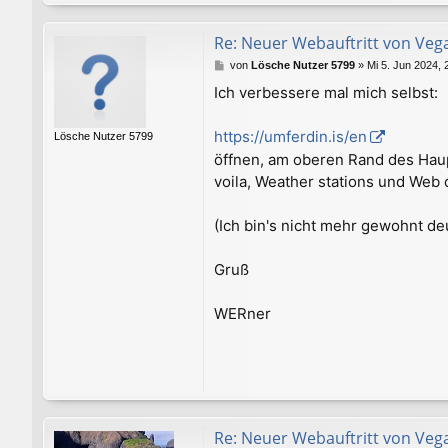
Re: Neuer Webauftritt von Veg
B
von
Lösche Nutzer 5799
»
Mi 5. Jun 2024, 
e
Ich verbessere mal mich selbst:
i
t
r
https://umferdin.is/en
Lösche Nutzer 5799
a
öffnen, am oberen Rand des Haupt
g
voila, Weather stations und Web 
(Ich bin's nicht mehr gewohnt de
Gruß
WERner
Re: Neuer Webauftritt von Veg