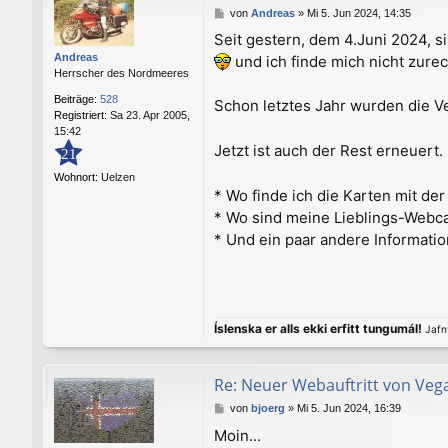
B
von
Andreas
»
Mi 5. Jun 2024, 14:35
e
Seit gestern, dem 4.Juni 2024, s
i
Andreas
und ich finde mich nicht zure
t
Herrscher des Nordmeeres
r
a
Beiträge:
528
Schon letztes Jahr wurden die V
g
Registriert:
Sa 23. Apr 2005,
15:42
Jetzt ist auch der Rest erneuert.
21
Wohnort:
Uelzen
* Wo finde ich die Karten mit de
* Wo sind meine Lieblings-Webca
* Und ein paar andere Informatio
Íslenska er alls ekki erfitt tungumál!
Jafnv
Re: Neuer Webauftritt von Veg
B
von
bjoerg
»
Mi 5. Jun 2024, 16:39
e
Moin...
i