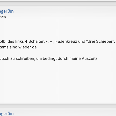
agerðin
20:39
bildes links 4 Schalter: -, + , Fadenkreuz und "drei Schieber".
cams sind wieder da.
utsch zu schreiben, u.a bedingt durch meine Auszeit)
agerðin