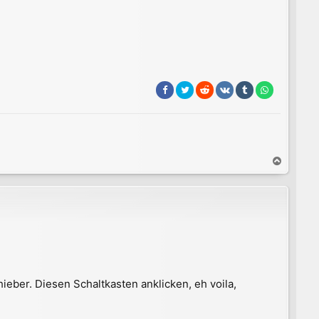
N
a
c
h
o
b
e
n
ieber. Diesen Schaltkasten anklicken, eh voila,