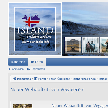
Islandreise
Foren
Abmelden
Registrieren
Islandreise
Portal
Foren-Übersicht
Islandreise Forum
Reisepr
Neuer Webauftritt von Vegagerðin
Neuer Webauftritt von Vegage