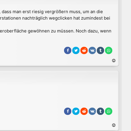
o
b
t, dass man erst riesig vergrößern muss, um an die
e
stationen nachträglich wegclicken hat zumindest bei
n
nutzeroberfläche gewöhnen zu müssen. Noch dazu, wenn
N
a
c
h
o
b
e
n
N
a