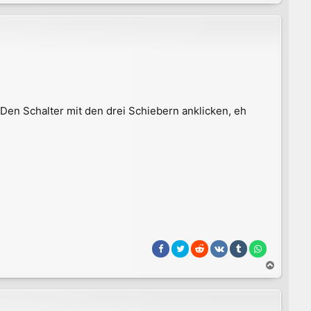
a
c
h
o
b
e
n
 Den Schalter mit den drei Schiebern anklicken, eh
N
a
c
h