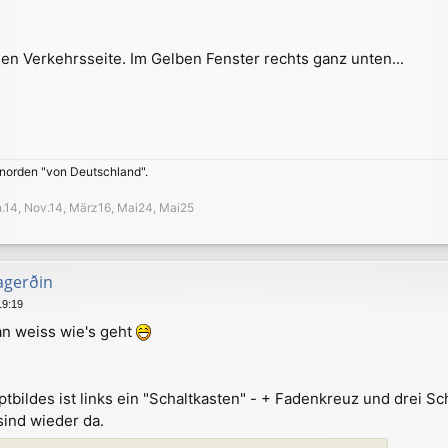
en Verkehrsseite. Im Gelben Fenster rechts ganz unten...
 norden "von Deutschland".
an.14, Nov.14, März16, Mai24, Mai25
agerðin
19:19
an weiss wie's geht
bildes ist links ein "Schaltkasten" - + Fadenkreuz und drei Sch
ind wieder da.