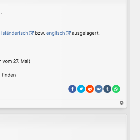
.
e
isländerisch
bzw.
englisch
ausgelagert.
r vom 27. Mai)
u finden
N
a
c
h
o
b
e