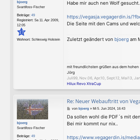
Habe mir auch nen Wolf gesucht..
bjoerg
t
Svartifoss-Fischer
r
a
Beiträge:
49
https://vegasja.vegagerdin.is/?fb
g
Registriert:
Sa 11. Apr 2009,
Die Seite mit den Cams und welc
12:05
17
Zuletzt geändert von
bjoerg
am M
Wohnort:
Schleswig Holstein
mit freundlichsten grüßen aus dem hohen
Jörg
Juli99, Nov.06, Apr.10, Sept.12, Mai13, J
Hilux Revo XtraCup
Re: Neuer Webauftritt von Veg
B
von
bjoerg
»
Mi 5. Jun 2024, 16:43
e
Da sollen wohl die PDF´s mit den
i
Bei mir kommt nur nix..
bjoerg
t
Svartifoss-Fischer
r
a
Beiträge:
49
https://www.vegagerdin.is/media/
g