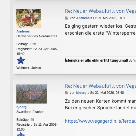
Re: Neuer Webauftritt von Veg
B
von
Andreas
»
Fr 29. Mai 2026, 18:50
e
Es ging gestern wieder los. Ges
i
Andreas
erschien die erste "Wintersperre
t
Herrscher des Nordmeeres
r
a
Beiträge:
528
g
Registriert:
Sa 23. Apr 2005,
15:42
Íslenska er alls ekki erfitt tungumál!
21
Jafnv
Wohnort:
Uelzen
Re: Neuer Webauftritt von Veg
B
von
bjoerg
»
So 31. Mai 2026, 08:40
e
Zu den neuen Karten kommt man n
i
Bei englischer Sprache landet ma
bjoerg
t
Svartifoss-Fischer
r
a
Beiträge:
49
https://www.vegagerdin.is/ferdaup
g
Registriert:
Sa 11. Apr 2009,
12:05