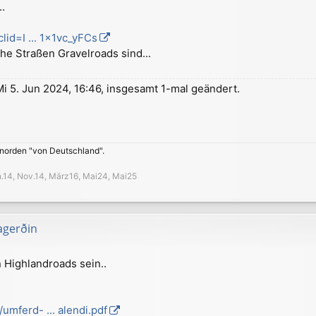
.
clid=I ... 1x1vc_yFCs
he Straßen Gravelroads sind...
i 5. Jun 2024, 16:46, insgesamt 1-mal geändert.
 norden "von Deutschland".
an.14, Nov.14, März16, Mai24, Mai25
agerðin
 Highlandroads sein..
umferd- ... alendi.pdf