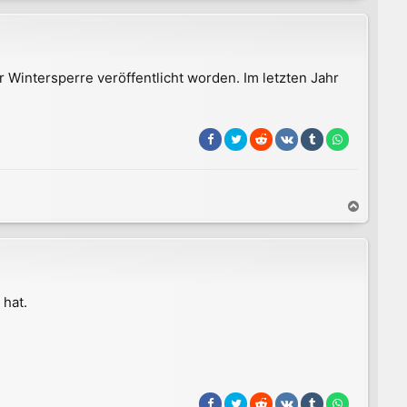
c
h
o
b
er Wintersperre veröffentlicht worden. Im letzten Jahr
e
n
N
a
c
h
o
b
 hat.
e
n