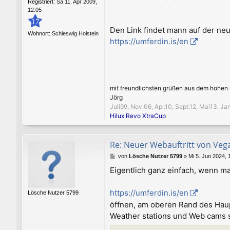
Registriert:
Sa 11. Apr 2009,
12:05
17
Den Link findet mann auf der neu
Wohnort:
Schleswig Holstein
https://umferdin.is/en
mit freundlichsten grüßen aus dem hohen
Jörg
Juli99, Nov.06, Apr.10, Sept.12, Mai13, J
Hilux Revo XtraCup
Re: Neuer Webauftritt von Veg
B
von
Lösche Nutzer 5799
»
Mi 5. Jun 2024, 
e
Eigentlich ganz einfach, wenn m
i
t
r
https://umferdin.is/en
Lösche Nutzer 5799
a
öffnen, am oberen Rand des Haupt
g
Weather stations und Web cams s