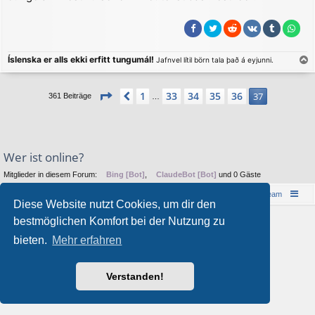
r
a
g
Íslenska er alls ekki erfitt tungumál!
Jafnvel lítil börn tala það á eyjunni.
a
c
Seite
37
von
37
1
33
34
35
36
Vorherige
37
361 Beiträge
…
h
o
b
e
n
Wer ist online?
Mitglieder in diesem Forum:
Bing [Bot]
,
ClaudeBot [Bot]
und 0 Gäste
Islandreise
Portal
Foren-Übersicht
Das Team
Diese Website nutzt Cookies, um dir den
© 1997-2026 by Island - einfach anders!
bestmöglichen Komfort bei der Nutzung zu
Powered by
phpBB
® Forum Software © phpBB Limited
bieten.
Mehr erfahren
Style von
Arty
&
halilesen
Deutsche Übersetzung durch
phpBB.de
Datenschutz
|
Nutzungsbedingungen
Verstanden!