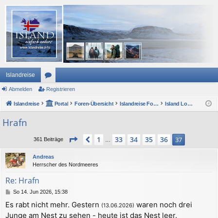
Islandreise
Abmelden
or
Registrieren
Islandreise
en
Portal
Foren-Übersicht
Islandreise Forum
Island Lounge und ForumsForum
Hrafn
Seite
37
von
37
1
33
34
35
36
Vorherige
37
361 Beiträge
…
Andreas
Herrscher des Nordmeeres
Re: Hrafn
B
So 14. Jun 2026, 15:38
e
Es rabt nicht mehr. Gestern
waren noch drei
(13.06.2026)
i
Junge am Nest zu sehen - heute ist das Nest leer.
t