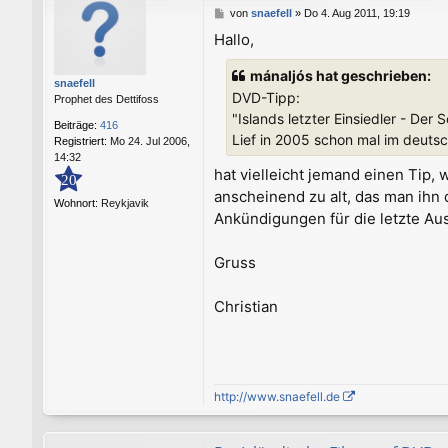
B
von
snaefell
»
Do 4. Aug 2011, 19:19
e
Hallo,
i
t
mánaljós hat geschrieben:
r
snaefell
a
DVD-Tipp:
Prophet des Dettifoss
g
"Islands letzter Einsiedler - Der
Beiträge:
416
Lief in 2005 schon mal im deutsch
Registriert:
Mo 24. Jul 2006,
14:32
hat vielleicht jemand einen Tip,
20
anscheinend zu alt, das man ihn
Wohnort:
Reykjavik
Ankündigungen für die letzte Aus
Gruss
Christian
http://www.snaefell.de