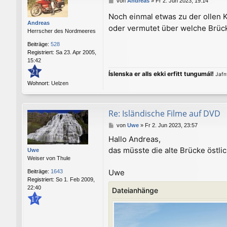
von
Andreas
»
Fr 2. Jun 2023, 19:14
e
Noch einmal etwas zu der ollen
i
Andreas
t
oder vermutet über welche Brücke
Herrscher des Nordmeeres
r
a
Beiträge:
528
g
Registriert:
Sa 23. Apr 2005,
15:42
21
Íslenska er alls ekki erfitt tungumál!
Jafnv
Wohnort:
Uelzen
Re: Isländische Filme auf DVD
B
von
Uwe
»
Fr 2. Jun 2023, 23:57
e
Hallo Andreas,
i
das müsste die alte Brücke östli
t
Uwe
r
Weiser von Thule
a
Uwe
Beiträge:
1643
g
Registriert:
So 1. Feb 2009,
22:40
Dateianhänge
17