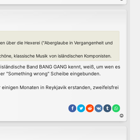
a
c
h
o
b
e
n
en über die Hexerei ("Aberglaube in Vergangenheit und
rschöne, klassische Musik von isländischen Komponisten.
e isländische Band BANG GANG kennt, weiß, um wen es
 der "Something wrong" Scheibe eingebunden.
or einigen Monaten in Reykjavik erstanden, zweifelsfrei
N
a
c
h
o