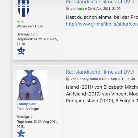
Re: Isländische Filme auf DVD
B
von
lena
»
Do 4. Aug 2011, 21:09
e
Hast du schon einmal bei der Pr
i
lena
http://www.grimsfilm.is/sidur/co
t
Weiser von Thule
r
a
Beiträge:
1283
g
Registriert:
Fr 22. Apr 2005,
17:10
21
Re: Isländische Filme auf DVD
B
von
LonelyIsland
»
Do 1. Sep 2011, 09:49
e
Island (2011) von Elizabeth Mitch
i
An Island
(2010) von Vincent Moo
t
r
Penguin Island (2010), 6 Folgen. 
a
LonelyIsland
g
Foss-Anfänger
Beiträge:
7
Registriert:
Di 30. Aug 2011,
09:51
14