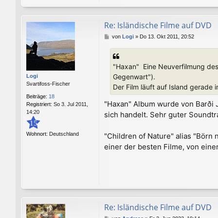
Re: Isländische Filme auf DVD
B
von
Logi
»
Do 13. Okt 2011, 20:52
e
i
t
"Haxan"  Eine Neuverfilmung de
r
a
Gegenwart").
Logi
g
Svartifoss-Fischer
Der Film läuft auf Island gerade
Beiträge:
18
"Haxan" Album wurde von Barði 
Registriert:
So 3. Jul 2011,
14:20
sich handelt. Sehr guter Soundt
15
Wohnort:
Deutschland
"Children of Nature" alias "Börn 
einer der besten Filme, von eine
Re: Isländische Filme auf DVD
B