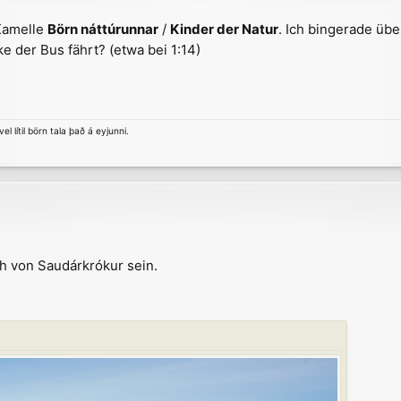
 Kamelle
Börn náttúrunnar
/
Kinder der Natur
. Ich bingerade übe
 der Bus fährt? (etwa bei 1:14)
el lítil börn tala það á eyjunni.
ch von Saudárkrókur sein.