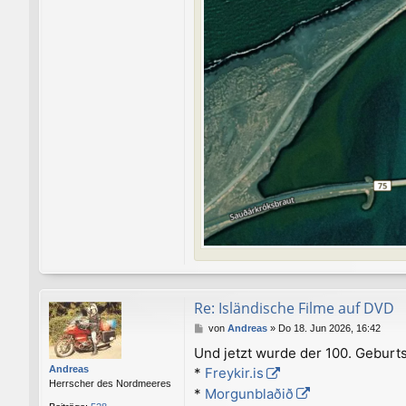
Re: Isländische Filme auf DVD
B
von
Andreas
»
Do 18. Jun 2026, 16:42
e
Und jetzt wurde der 100. Geburt
i
Andreas
*
Freykir.is
t
Herrscher des Nordmeeres
r
*
Morgunblaðið
a