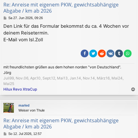
b
Re: Anreise mit eigenem PKW, gewichtsabhängige
e
Abgabe / km ab 2026
n
B
Sa 27. Jun 2026, 09:26
e
Den Link für das Formular bekommst du ca. 4 Wochen vor
i
deinem Reisetermin.
t
r
E-Mail vom Isl.Zoll
a
g
mit freundlichsten grüßen aus dem hohen norden "von Deutschland".
Jörg
Juli99, Nov.06, Apr.10, Sept.12, Mai13, Jan.14, Nov.14, März16, Mai24,
Mai25
Hilux Revo XtraCup
a
c
marled
h
Weiser von Thule
o
b
Re: Anreise mit eigenem PKW, gewichtsabhängige
e
Abgabe / km ab 2026
n
B
So 12. Jul 2026, 12:57