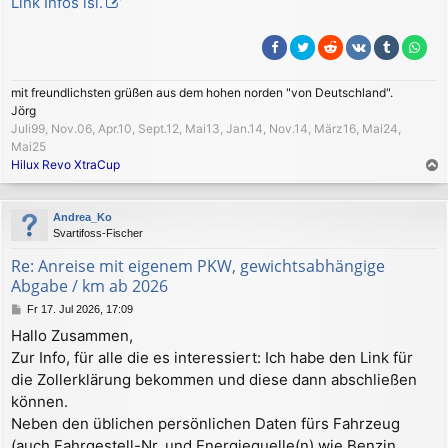
Link Infos isl.
mit freundlichsten grüßen aus dem hohen norden "von Deutschland".
Jörg
Juli99, Nov.06, Apr.10, Sept.12, Mai13, Jan.14, Nov.14, März16, Mai24,
Mai25
Hilux Revo XtraCup
a
c
Andrea_Ko
h
Svartifoss-Fischer
o
b
Re: Anreise mit eigenem PKW, gewichtsabhängige
e
Abgabe / km ab 2026
n
B
Fr 17. Jul 2026, 17:09
e
Hallo Zusammen,
i
Zur Info, für alle die es interessiert: Ich habe den Link für
t
r
die Zollerklärung bekommen und diese dann abschließen
a
können.
g
Neben den üblichen persönlichen Daten fürs Fahrzeug
(auch Fahrgestell-Nr. und Energiequelle(n) wie Benzin,