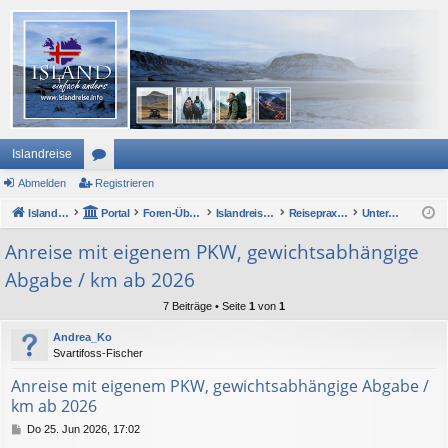
Islandreise
Abmelden
or
Registrieren
Islandreise
en
Portal
Foren-Übersicht
Islandreise Forum
Reisepraxis - Urlaub in Island
Unterwegs mit Auto oder Wohnmobil
Anreise mit eigenem PKW, gewichtsabhängige
Abgabe / km ab 2026
7 Beiträge • Seite
1
von
1
Andrea_Ko
Svartifoss-Fischer
Anreise mit eigenem PKW, gewichtsabhängige Abgabe /
km ab 2026
B
Do 25. Jun 2026, 17:02
e