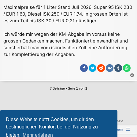
Maximalpreise für 1 Liter Stand Juli 2026: Super 95 ISK 230
/ EUR 1,60, Diesel ISK 250 / EUR 1,74. In grossen Orten ist
es zum Teil bis ISK 30 / EUR 0,21 günstiger.
Ich würde mir wegen der KM-Abgabe im voraus keine
grossen Gedanken machen. Funktioniert einwandfrei und
sonst erhält man vom isändischen Zoll eine Aufforderung
zur Komplettierung der Angaben.
a
c
7 Beiträge • Seite
1
von
1
h
o
b
e
Wer ist online?
n
Diese Website nutzt Cookies, um dir den
Mitglieder in diesem Forum:
ClaudeBot [Bot]
,
Google 2.1 [Bot]
und 0 Gäste
bestmöglichen Komfort bei der Nutzung zu
Islandreise
Portal
Foren-Übersicht
Das Team
bieten.
Mehr erfahren