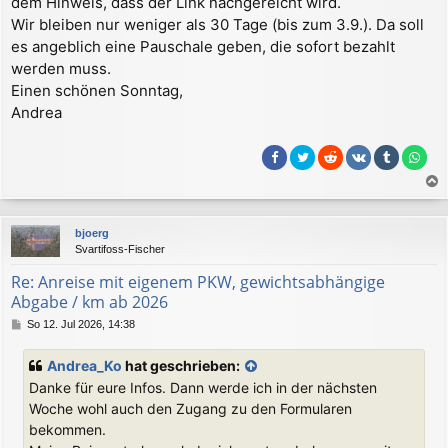
dem Hinweis, dass der Link nachgereicht wird.
Wir bleiben nur weniger als 30 Tage (bis zum 3.9.). Da soll
es angeblich eine Pauschale geben, die sofort bezahlt
werden muss.
Einen schönen Sonntag,
Andrea
a
c
bjoerg
h
Svartifoss-Fischer
o
b
Re: Anreise mit eigenem PKW, gewichtsabhängige
e
Abgabe / km ab 2026
n
B
So 12. Jul 2026, 14:38
e
i
Andrea_Ko
hat geschrieben:
t
Danke für eure Infos. Dann werde ich in der nächsten
r
a
Woche wohl auch den Zugang zu den Formularen
g
bekommen.