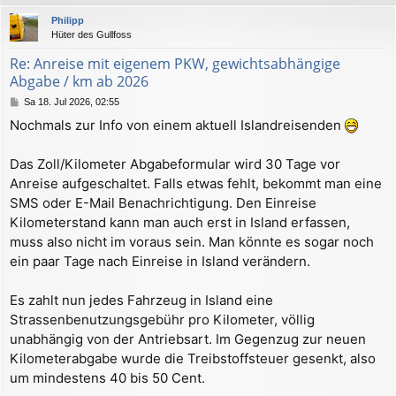
c
Philipp
h
Hüter des Gullfoss
o
b
Re: Anreise mit eigenem PKW, gewichtsabhängige
e
Abgabe / km ab 2026
n
B
Sa 18. Jul 2026, 02:55
e
Nochmals zur Info von einem aktuell Islandreisenden
i
t
r
Das Zoll/Kilometer Abgabeformular wird 30 Tage vor
a
Anreise aufgeschaltet. Falls etwas fehlt, bekommt man eine
g
SMS oder E-Mail Benachrichtigung. Den Einreise
Kilometerstand kann man auch erst in Island erfassen,
muss also nicht im voraus sein. Man könnte es sogar noch
ein paar Tage nach Einreise in Island verändern.
Es zahlt nun jedes Fahrzeug in Island eine
Strassenbenutzungsgebühr pro Kilometer, völlig
unabhängig von der Antriebsart. Im Gegenzug zur neuen
Kilometerabgabe wurde die Treibstoffsteuer gesenkt, also
um mindestens 40 bis 50 Cent.