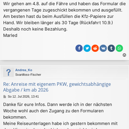
e
Wir gehen am 4.8. auf die Fähre und haben das Formular die
i
vergangenen Tage zugeschickt bekommen und ausgefüllt.
t
r
Am besten hast du beim Ausfüllen die Kfz-Papiere zur
a
Hand. Wir bleiben länger als 30 Tage (Rückfahrt 10.9.)
g
Deshalb noch keine Bezahlung.
Marled
a
c
Andrea_Ko
h
Svartifoss-Fischer
o
b
Re: Anreise mit eigenem PKW, gewichtsabhängige
e
Abgabe / km ab 2026
n
B
So 12. Jul 2026, 13:41
e
Danke für eure Infos. Dann werde ich in der nächsten
i
Woche wohl auch den Zugang zu den Formularen
t
r
bekommen.
a
Meine Reiseunterlagen habe ich gestern bekommen mit
g