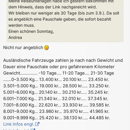
Meine Reiseunterlagen habe ich gestern bekommen mit
dem Hinweis, dass der Link nachgereicht wird.
Wir bleiben nur weniger als 30 Tage (bis zum 3.9.). Da soll
es angeblich eine Pauschale geben, die sofort bezahlt
werden muss.
Einen schönen Sonntag,
Andrea
Nicht nur angeblich
Ausländische Fahrzeuge zahlen je nach nach Gewicht und
Dauer eine Pauschale oder pro gefahrenem Kilometer
Gewicht............... -10 Tage.... 11-20 Tage.... 21-30 Tage
.......0–3.500 Kg... 13.400 kr... 20.100 kr..... 23.450 kr.
3.501–5.000 Kg... 19.000 kr... 28.500 kr..... 33.250 kr.
5.001–6.000 Kg... 20.140 kr... 30.210 kr..... 35.245 kr.
6.001–7.000 Kg... 21.340 kr... 32.010 kr..... 37.345 kr.
7.001–8.000 Kg... 22.620 kr... 33.930 kr..... 39.585 kr.
8.001–9.000 Kg... 23.980 kr... 35.970 kr..... 41.965 kr.
9.001–9.999 Kg... 25.420 kr... 38.130 kr..... 44.485 kr.
Link Infos engl.