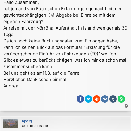
Hallo Zusammen,
i
hat jemand von Euch schon Erfahrungen gemacht mit der
t
r
gewichtsabhängigen KM-Abgabe bei Einreise mit dem
a
eigenen Fahrzeug?
g
Anreise mit der Nörröna, Aufenthalt in Island weniger als 30
Tage.
Da ich noch keine Buchungsdaten zum Einloggen habe,
kann ich keinen Blick auf das Formular "Erklärung für die
vorübergehende Einfuhr von Fahrzeugen (E9)" werfen.
Gibt es etwas zu berücksichtigen, was ich mir da schon mal
zusammensuchen kann.
Bei uns geht es am11.8. auf die Fähre.
Herzlichen Dank schon einmal
Andrea
a
c
bjoerg
h
Svartifoss-Fischer
o