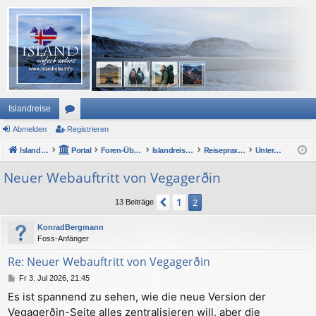
Islandreise
Abmelden
or
Registrieren
Islandreise
en
Portal
Foren-Übersicht
Islandreise Forum
Reisepraxis - Urlaub in Island
Unterwegs mit Auto oder Wohnmobil
Neuer Webauftritt von Vegagerðin
1
Vorherige
2
13 Beiträge
KonradBergmann
Foss-Anfänger
Re: Neuer Webauftritt von Vegagerðin
B
Fr 3. Jul 2026, 21:45
e
Es ist spannend zu sehen, wie die neue Version der
i
Vegagerðin-Seite alles zentralisieren will, aber die
t