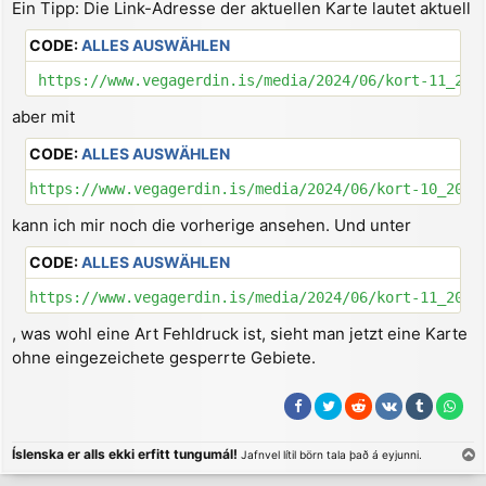
Ein Tipp: Die Link-Adresse der aktuellen Karte lautet aktuell
CODE:
ALLES AUSWÄHLEN
 https://www.vegagerdin.is/media/2024/06/kort-11_202
aber mit
CODE:
ALLES AUSWÄHLEN
https://www.vegagerdin.is/media/2024/06/kort-10_2026
kann ich mir noch die vorherige ansehen. Und unter
CODE:
ALLES AUSWÄHLEN
https://www.vegagerdin.is/media/2024/06/kort-11_2026
, was wohl eine Art Fehldruck ist, sieht man jetzt eine Karte
ohne eingezeichete gesperrte Gebiete.
Íslenska er alls ekki erfitt tungumál!
Jafnvel lítil börn tala það á eyjunni.
a