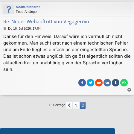
c
NoahReinhardt
h
Foss-Anfänger
o
b
Re: Neuer Webauftritt von Vegagerðin
e
B
Do 16. Jul 2026, 17:04
n
e
Danke für den Hinweis! Darauf wäre ich vermutlich nicht
i
gekommen. Man sucht erst nach einem technischen Fehler
t
r
und am Ende liegt es einfach an der eingestellten Sprache.
a
Das ist schon etwas unglücklich gelöst eigentlich sollten die
g
aktuellen Karten unabhängig von der Sprache verfügbar
sein.
a
c
1
Vorherige
2
13 Beiträge
h
o
b
e
n
Wer ist online?