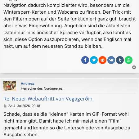
r
Navigation dadurch komplizierter wird, besonders um die
a
Wintersperr-Karten und Webcams zu finden. Der Trick mit
g
den Filtern oben auf der Seite funktioniert ganz gut, braucht
aber etwas Eingewöhnung. Angeblich sind die aktuellsten
Daten nur in isländischer Sprache verfügbar, also lohnt es
sich, diese Option auszuprobieren, wenn das Englisch mal
hakt, um auf dem neuesten Stand zu bleiben.
a
c
Andreas
h
Herrscher des Nordmeeres
o
b
Re: Neuer Webauftritt von Vegagerðin
e
B
Sa 4. Jul 2026, 20:18
n
e
Schade, dass es die "kleinen" Karten im GIF-Format wohl
i
nicht mehr gibt. Damit habe ich mir meist einen "Film"
t
r
gemacht und konnte so die Unterschiede von Ausgabe zu
a
Ausgabe sehen.
g