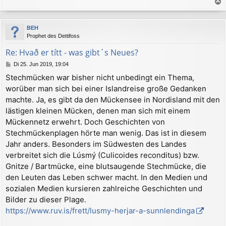
a
c
BEH
h
Prophet des Dettifoss
o
b
Re: Hvað er títt - was gibt´s Neues?
e
B
Di 25. Jun 2019, 19:04
n
e
Stechmücken war bisher nicht unbedingt ein Thema,
i
worüber man sich bei einer Islandreise große Gedanken
t
r
machte. Ja, es gibt da den Mückensee in Nordisland mit den
a
lästigen kleinen Mücken, denen man sich mit einem
g
Mückennetz erwehrt. Doch Geschichten von
Stechmückenplagen hörte man wenig. Das ist in diesem
Jahr anders. Besonders im Südwesten des Landes
verbreitet sich die Lúsmý (Culicoides reconditus) bzw.
Gnitze / Bartmücke, eine blutsaugende Stechmücke, die
den Leuten das Leben schwer macht. In den Medien und
sozialen Medien kursieren zahlreiche Geschichten und
Bilder zu dieser Plage.
https://www.ruv.is/frett/lusmy-herjar-a-sunnlendinga