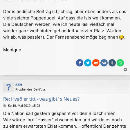
a
g
Der isländische Beitrag ist schräg, aber eben anders als das
viele seichte Popgedudel. Auf dass die Isis weit kommen.
Die Deutschen werden, wie ich heute las, vielfach mal
wieder ganz weit hinten gehandelt = letzter Platz. Warten
wir ab, was passiert. Der Fernsehabend möge beginnen
.
Monique
a
c
BEH
h
Prophet des Dettifoss
o
b
Re: Hvað er títt - was gibt´s Neues?
e
B
So 19. Mai 2019, 15:23
n
e
Die Nation saß gestern gespannt vor den Bildschirmen:
i
Wie würde ihre "Hasser" abschneiden und würde es noch
t
r
zu einem erwarteten Eklat kommen. Hoffentlich! Der zehnte
a