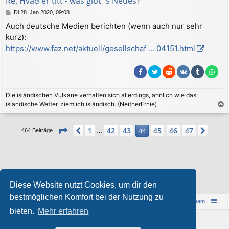
Re: Hvað er títt - was gibt´s Neues?
e
B
Di 28. Jan 2020, 09:08
n
e
Auch deutsche Medien berichten (wenn auch nur sehr
i
kurz):
t
r
https://www.faz.net/aktuell/gesellschaf ... 04151.html
a
g
Die isländischen Vulkane verhalten sich allerdings, ähnlich wie das
isländische Wetter, ziemlich isländisch. (NeitherErnie)
a
c
Seite
44
von
47
1
42
43
45
46
47
Vorherige
44
Näch
464 Beiträge
…
h
o
b
e
n
Wer ist online?
Diese Website nutzt Cookies, um dir den
Mitglieder in diesem Forum:
ClaudeBot [Bot]
und 1 Gast
bestmöglichen Komfort bei der Nutzung zu
Islandreise
Portal
Foren-Übersicht
Das Team
bieten.
Mehr erfahren
© 1997-2026 by Island - einfach anders!
Powered by
phpBB
® Forum Software © phpBB Limited