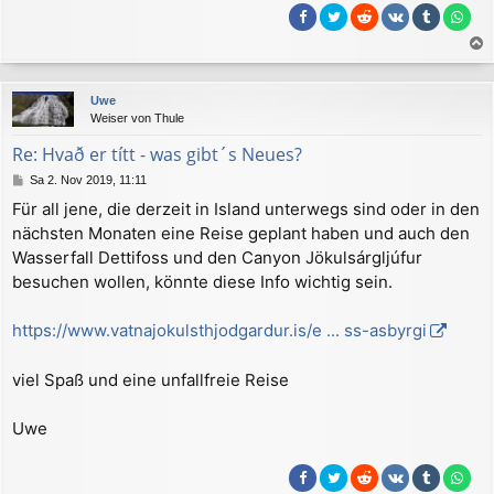
a
c
Uwe
h
Weiser von Thule
o
b
Re: Hvað er títt - was gibt´s Neues?
e
B
Sa 2. Nov 2019, 11:11
n
e
Für all jene, die derzeit in Island unterwegs sind oder in den
i
nächsten Monaten eine Reise geplant haben und auch den
t
r
Wasserfall Dettifoss und den Canyon Jökulsárgljúfur
a
besuchen wollen, könnte diese Info wichtig sein.
g
https://www.vatnajokulsthjodgardur.is/e ... ss-asbyrgi
viel Spaß und eine unfallfreie Reise
Uwe