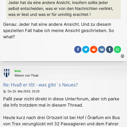
Jeder hat da eine andere Ansicht, insofern sollte jeder
r
a
selbst entscheiden, was er von den Nachrichten verlinkt,
g
was er liest und was er für unnötig erachtet !
Genau: Jeder hat eine andere Ansicht. Und zu diesem
speziellen Fall habe ich meine Ansicht geschrieben. So
what?
a
c
lena
h
Weiser von Thule
o
b
Re: Hvað er títt - was gibt´s Neues?
e
B
Do 16. Mai 2019, 19:29
n
e
Paßt zwar nicht direkt in diese Unterforum, aber ich parke
i
die Info trotzdem mal in diesem Thread.
t
r
a
Heute kurz nach drei Ortszeit ist bei Hof í Öræfum ein Bus
g
von Trex verunglückt mit 32 Passagieren und dem Fahrer