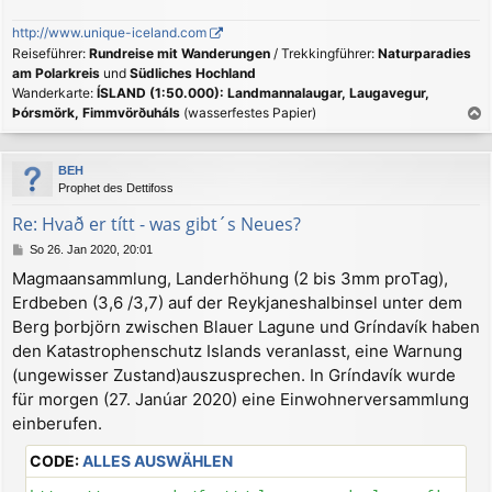
http://www.unique-iceland.com
Reiseführer:
Rundreise mit Wanderungen
/ Trekkingführer:
Naturparadies
am Polarkreis
und
Südliches Hochland
Wanderkarte:
ÍSLAND (1:50.000): Landmannalaugar, Laugavegur,
Þórsmörk, Fimmvörðuháls
(wasserfestes Papier)
a
c
BEH
h
Prophet des Dettifoss
o
b
Re: Hvað er títt - was gibt´s Neues?
e
B
So 26. Jan 2020, 20:01
n
e
Magmaansammlung, Landerhöhung (2 bis 3mm proTag),
i
Erdbeben (3,6 /3,7) auf der Reykjaneshalbinsel unter dem
t
r
Berg þorbjörn zwischen Blauer Lagune und Gríndavík haben
a
den Katastrophenschutz Islands veranlasst, eine Warnung
g
(ungewisser Zustand)auszusprechen. In Gríndavík wurde
für morgen (27. Janúar 2020) eine Einwohnerversammlung
einberufen.
CODE:
ALLES AUSWÄHLEN