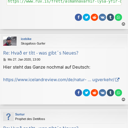
https://www.ruv.is/frett/almannavarnir-lysa-yfir-ovi
a
c
icebike
h
Skogafoss-Surfer
o
b
Re: Hvað er títt - was gibt´s Neues?
e
B
Mo 27. Jan 2020, 13:00
n
e
Hier steht das Ganze nochmal auf Deutsch:
i
t
r
https://www.icelandreview.com/de/natur- ... ugverkehr/
a
g
a
c
Surtur
h
Prophet des Dettifoss
o
b