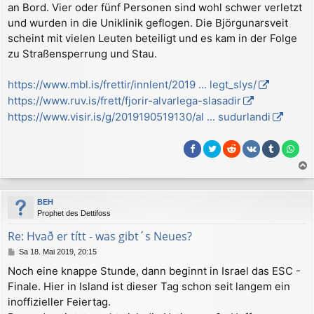
an Bord. Vier oder fünf Personen sind wohl schwer verletzt
und wurden in die Uniklinik geflogen. Die Björgunarsveit
scheint mit vielen Leuten beteiligt und es kam in der Folge
zu Straßensperrung und Stau.
https://www.mbl.is/frettir/innlent/2019 ... legt_slys/
https://www.ruv.is/frett/fjorir-alvarlega-slasadir
https://www.visir.is/g/2019190519130/al ... sudurlandi
a
c
BEH
h
Prophet des Dettifoss
o
b
Re: Hvað er títt - was gibt´s Neues?
e
B
Sa 18. Mai 2019, 20:15
n
e
Noch eine knappe Stunde, dann beginnt in Israel das ESC -
i
Finale. Hier in Island ist dieser Tag schon seit langem ein
t
r
inoffizieller Feiertag.
a