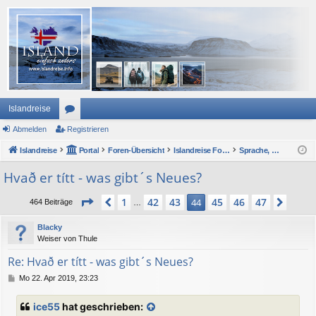
Islandreise
Abmelden
or
Registrieren
Islandreise
en
Portal
Foren-Übersicht
Islandreise Forum
Sprache, Politik, Gesellschaft und Wirtschaft
Hvað er títt - was gibt´s Neues?
Seite
44
von
47
1
42
43
45
46
47
Vorherige
44
Näch
464 Beiträge
…
Blacky
Weiser von Thule
Re: Hvað er títt - was gibt´s Neues?
B
Mo 22. Apr 2019, 23:23
e
i
ice55
hat geschrieben:
t