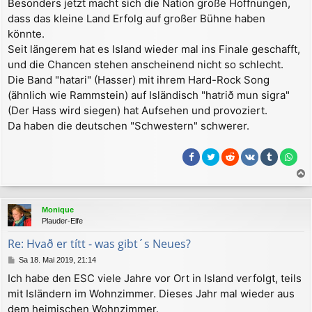
Besonders jetzt macht sich die Nation große Hoffnungen,
g
dass das kleine Land Erfolg auf großer Bühne haben
könnte.
Seit längerem hat es Island wieder mal ins Finale geschafft,
und die Chancen stehen anscheinend nicht so schlecht.
Die Band "hatari" (Hasser) mit ihrem Hard-Rock Song
(ähnlich wie Rammstein) auf Isländisch "hatrið mun sigra"
(Der Hass wird siegen) hat Aufsehen und provoziert.
Da haben die deutschen "Schwestern" schwerer.
a
c
Monique
h
Plauder-Elfe
o
b
Re: Hvað er títt - was gibt´s Neues?
e
B
Sa 18. Mai 2019, 21:14
n
e
Ich habe den ESC viele Jahre vor Ort in Island verfolgt, teils
i
mit Isländern im Wohnzimmer. Dieses Jahr mal wieder aus
t
r
dem heimischen Wohnzimmer.