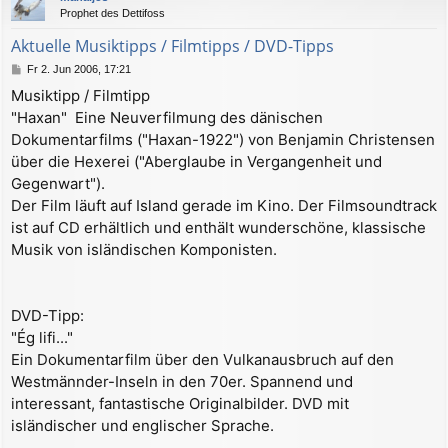
Prophet des Dettifoss
o
b
Aktuelle Musiktipps / Filmtipps / DVD-Tipps
e
B
Fr 2. Jun 2006, 17:21
n
e
Musiktipp / Filmtipp
i
"Haxan"  Eine Neuverfilmung des dänischen
t
r
Dokumentarfilms ("Haxan-1922") von Benjamin Christensen
a
über die Hexerei ("Aberglaube in Vergangenheit und
g
Gegenwart").
Der Film läuft auf Island gerade im Kino. Der Filmsoundtrack
ist auf CD erhältlich und enthält wunderschöne, klassische
Musik von isländischen Komponisten.
DVD-Tipp:
"Ég lifi..."
Ein Dokumentarfilm über den Vulkanausbruch auf den
Westmännder-Inseln in den 70er. Spannend und
interessant, fantastische Originalbilder. DVD mit
isländischer und englischer Sprache.