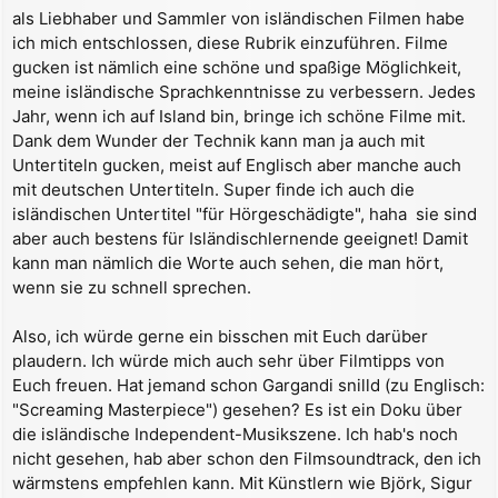
r
als Liebhaber und Sammler von isländischen Filmen habe
a
ich mich entschlossen, diese Rubrik einzuführen. Filme
g
gucken ist nämlich eine schöne und spaßige Möglichkeit,
meine isländische Sprachkenntnisse zu verbessern. Jedes
Jahr, wenn ich auf Island bin, bringe ich schöne Filme mit.
Dank dem Wunder der Technik kann man ja auch mit
Untertiteln gucken, meist auf Englisch aber manche auch
mit deutschen Untertiteln. Super finde ich auch die
isländischen Untertitel "für Hörgeschädigte", haha  sie sind
aber auch bestens für Isländischlernende geeignet! Damit
kann man nämlich die Worte auch sehen, die man hört,
wenn sie zu schnell sprechen.
Also, ich würde gerne ein bisschen mit Euch darüber
plaudern. Ich würde mich auch sehr über Filmtipps von
Euch freuen. Hat jemand schon Gargandi snilld (zu Englisch:
"Screaming Masterpiece") gesehen? Es ist ein Doku über
die isländische Independent-Musikszene. Ich hab's noch
nicht gesehen, hab aber schon den Filmsoundtrack, den ich
wärmstens empfehlen kann. Mit Künstlern wie Björk, Sigur