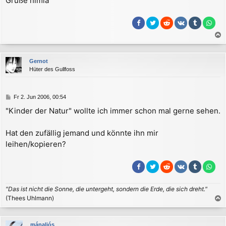
Grüße himla
a
c
Gernot
h
Hüter des Gullfoss
o
b
e
B
Fr 2. Jun 2006, 00:54
n
e
"Kinder der Natur" wollte ich immer schon mal gerne sehen.
i
t
r
Hat den zufällig jemand und könnte ihn mir
a
leihen/kopieren?
g
"Das ist nicht die Sonne, die untergeht, sondern die Erde, die sich dreht."
(Thees Uhlmann)
a
c
mánaljós
h