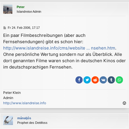
c
Peter
h
Islandreise Admin
o
b
e
B
Fr 24. Feb 2006, 17:17
n
e
Ein paar Filmbeschreibungen (aber auch
i
Fernsehsendungen) gibt es schon hier:
t
r
http://www.islandreise.info/cms/website ... nsehen.htm
.
a
Ohne persönliche Wertung sondern nur als Überblick. Alle
g
dort genannten Filme waren schon in deutschen Kinos oder
im deutschsprachigen Fernsehen.
Peter Klein
Admin
http://www.islandreise.info
a
c
mánaljós
h
Prophet des Dettifoss
o