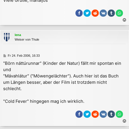
Viele Grüße, mánaljós
a
c
lena
h
Weiser von Thule
o
b
e
B
Fr 24. Feb 2006, 16:33
n
e
"Börn náttúrunnar" (Kinder der Natur) fällt mir spontan ein
i
und
t
r
"Mávahlátur" ("Möwengelächter"). Auch hier ist das Buch
a
um Längen besser, aber der Film ist trotzdem nicht
g
schlecht.
"Cold Fever" hingegen mag ich wirklich.
a