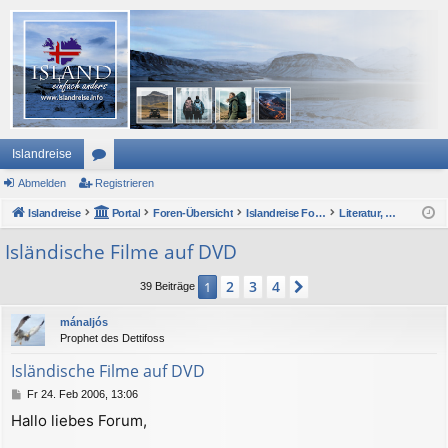
Islandreise
Abmelden
or
Registrieren
Islandreise
en
Portal
Foren-Übersicht
Islandreise Forum
Literatur, Film, Musik und andere Medien
Isländische Filme auf DVD
2
3
4
1
Nächste
39 Beiträge
mánaljós
Prophet des Dettifoss
Isländische Filme auf DVD
B
Fr 24. Feb 2006, 13:06
e
Hallo liebes Forum,
i
t