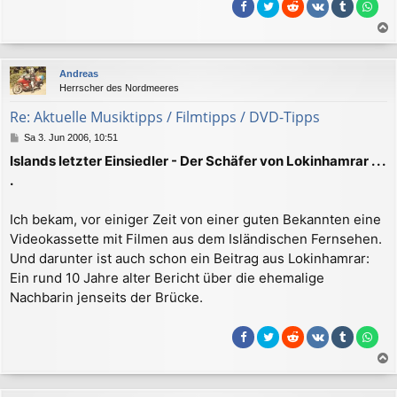
a
c
Andreas
h
Herrscher des Nordmeeres
o
b
Re: Aktuelle Musiktipps / Filmtipps / DVD-Tipps
e
B
Sa 3. Jun 2006, 10:51
n
e
Islands letzter Einsiedler - Der Schäfer von Lokinhamrar . . .
i
.
t
r
a
Ich bekam, vor einiger Zeit von einer guten Bekannten eine
g
Videokassette mit Filmen aus dem Isländischen Fernsehen.
Und darunter ist auch schon ein Beitrag aus Lokinhamrar:
Ein rund 10 Jahre alter Bericht über die ehemalige
Nachbarin jenseits der Brücke.
a
c