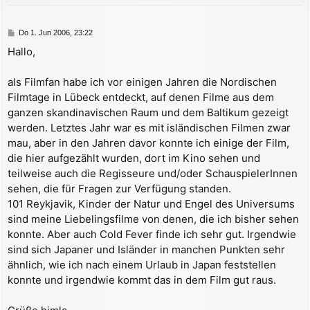
b
e
B
Do 1. Jun 2006, 23:22
n
e
Hallo,
i
t
r
als Filmfan habe ich vor einigen Jahren die Nordischen
a
Filmtage in Lübeck entdeckt, auf denen Filme aus dem
g
ganzen skandinavischen Raum und dem Baltikum gezeigt
werden. Letztes Jahr war es mit isländischen Filmen zwar
mau, aber in den Jahren davor konnte ich einige der Film,
die hier aufgezählt wurden, dort im Kino sehen und
teilweise auch die Regisseure und/oder SchauspielerInnen
sehen, die für Fragen zur Verfügung standen.
101 Reykjavik, Kinder der Natur und Engel des Universums
sind meine Liebelingsfilme von denen, die ich bisher sehen
konnte. Aber auch Cold Fever finde ich sehr gut. Irgendwie
sind sich Japaner und Isländer in manchen Punkten sehr
ähnlich, wie ich nach einem Urlaub in Japan feststellen
konnte und irgendwie kommt das in dem Film gut raus.