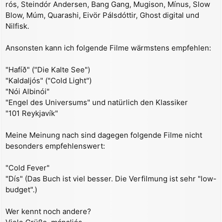
rós, Steindór Andersen, Bang Gang, Mugison, Mínus, Slow
Blow, Múm, Quarashi, Eivör Pálsdóttir, Ghost digital und
Nilfisk.
Ansonsten kann ich folgende Filme wärmstens empfehlen:
"Hafíð" ("Die Kalte See")
"Kaldaljós" ("Cold Light")
"Nói Albinói"
"Engel des Universums" und natürlich den Klassiker
"101 Reykjavík"
Meine Meinung nach sind dagegen folgende Filme nicht
besonders empfehlenswert:
"Cold Fever"
"Dís" (Das Buch ist viel besser. Die Verfilmung ist sehr "low-
budget".)
Wer kennt noch andere?