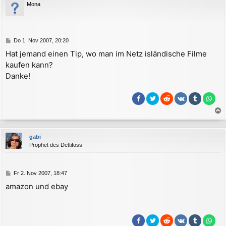
Mona
h
o
b
e
B
Do 1. Nov 2007, 20:20
n
e
Hat jemand einen Tip, wo man im Netz isländische Filme
i
kaufen kann?
t
r
Danke!
a
g
a
c
gabi
h
Prophet des Dettifoss
o
b
e
B
Fr 2. Nov 2007, 18:47
n
e
amazon und ebay
i
t
r
a
g