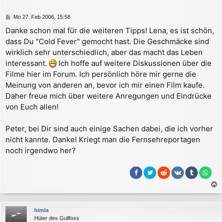
b
e
B
Mo 27. Feb 2006, 15:58
n
e
Danke schon mal für die weiteren Tipps! Lena, es ist schön,
i
dass Du "Cold Fever" gemocht hast. Die Geschmäcke sind
t
r
wirklich sehr unterschiedlich, aber das macht das Leben
a
interessant.
Ich hoffe auf weitere Diskussionen über die
g
Filme hier im Forum. Ich persönlich höre mir gerne die
Meinung von anderen an, bevor ich mir einen Film kaufe.
Daher freue mich über weitere Anregungen und Eindrücke
von Euch allen!
Peter, bei Dir sind auch einige Sachen dabei, die ich vorher
nicht kannte. Danke! Kriegt man die Fernsehreportagen
noch irgendwo her?
a
c
himla
h
Hüter des Gullfoss
o