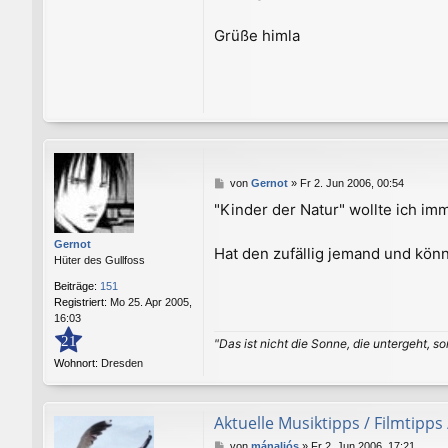
Grüße himla
B
von
Gernot
»
Fr 2. Jun 2006, 00:54
e
"Kinder der Natur" wollte ich i
i
t
Gernot
r
Hat den zufällig jemand und könn
Hüter des Gullfoss
a
g
Beiträge:
151
Registriert:
Mo 25. Apr 2005,
16:03
21
"Das ist nicht die Sonne, die untergeht, so
Wohnort:
Dresden
Aktuelle Musiktipps / Filmtipps
B
von
mánaljós
»
Fr 2. Jun 2006, 17:21