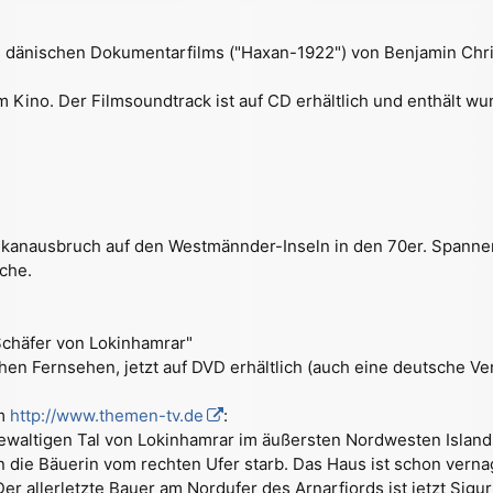
s dänischen Dokumentarfilms ("Haxan-1922") von Benjamin Chri
 im Kino. Der Filmsoundtrack ist auf CD erhältlich und enthält 
kanausbruch auf den Westmännder-Inseln in den 70er. Spannend 
che.
 Schäfer von Lokinhamrar"
hen Fernsehen, jetzt auf DVD erhältlich (auch eine deutsche Ver
om
http://www.themen-tv.de
:
ewaltigen Tal von Lokinhamrar im äußersten Nordwesten Islands
die Bäuerin vom rechten Ufer starb. Das Haus ist schon vernage
Der allerletzte Bauer am Nordufer des Arnarfjords ist jetzt Sig