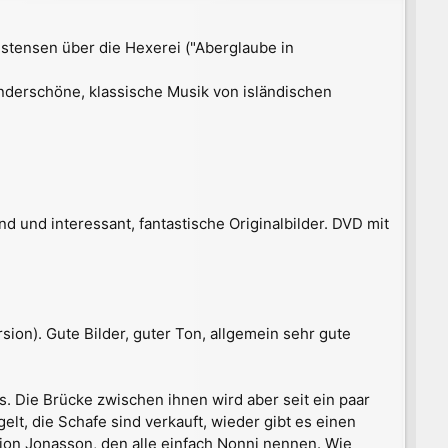
b
e
stensen über die Hexerei ("Aberglaube in
n
wunderschöne, klassische Musik von isländischen
und interessant, fantastische Originalbilder. DVD mit
sion). Gute Bilder, guter Ton, allgemein sehr gute
. Die Brücke zwischen ihnen wird aber seit ein paar
lt, die Schafe sind verkauft, wieder gibt es einen
urjon Jonasson, den alle einfach Nonni nennen. Wie