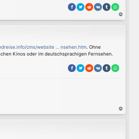
N
a
c
h
o
b
ndreise.info/cms/website ... nsehen.htm
. Ohne
e
tschen Kinos oder im deutschsprachigen Fernsehen.
n
N
a
c
h
o
b