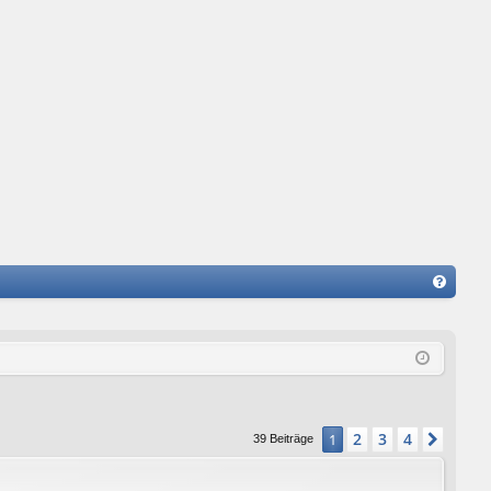
FA
Q
2
3
4
1
Nächs
39 Beiträge