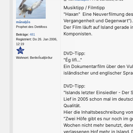
e
Musiktipp / Filmtipp
i
"Haxan"  Eine Neuverfilmung de
t
r
Vergangenheit und Gegenwart").
mánaljós
a
Der Film läuft auf Island gerade
Prophet des Dettifoss
g
Komponisten.
Beiträge:
481
Registriert:
Do 26. Jan 2006,
12:19
20
DVD-Tipp:
Wohnort:
Berlin/Ísafjörður
"Ég lifi..."
Ein Dokumentarfilm über den Vul
isländischer und englischer Spra
DVD-Tipp:
"Islands letzter Einsiedler - Der
Lief in 2005 schon mal im deutsc
Qualität.
Hier die Inhaltsbeschreibung v
"Zwei Höfe gibt es nur noch im g
Wochen nicht mehr benutzt, denn 
verlassenen Hof mehr in Island. 