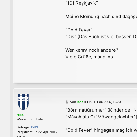
"101 Reykjavík"
Meine Meinung nach sind dagege
"Cold Fever"
"Dís" (Das Buch ist viel besser. 
Wer kennt noch andere?
Viele Grüße, mánaljós
B
von
lena
»
Fr 24. Feb 2006, 16:33
e
"Börn náttúrunnar" (Kinder der Na
i
lena
"Mávahlátur" ("Möwengelächter").
t
Weiser von Thule
r
a
Beiträge:
1283
"Cold Fever" hingegen mag ich wi
g
Registriert:
Fr 22. Apr 2005,