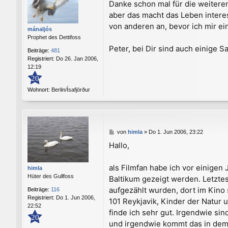
Danke schon mal für die weiteren
i
aber das macht das Leben intere
t
r
von anderen an, bevor ich mir e
mánaljós
a
Prophet des Dettifoss
g
Peter, bei Dir sind auch einige 
Beiträge:
481
Registriert:
Do 26. Jan 2006,
12:19
20
Wohnort:
Berlin/Ísafjörður
B
von
himla
»
Do 1. Jun 2006, 23:22
e
Hallo,
i
t
r
als Filmfan habe ich vor einige
himla
a
Hüter des Gullfoss
Baltikum gezeigt werden. Letztes
g
aufgezählt wurden, dort im Kino
Beiträge:
116
Registriert:
Do 1. Jun 2006,
101 Reykjavik, Kinder der Natur
22:52
finde ich sehr gut. Irgendwie si
20
und irgendwie kommt das in dem 