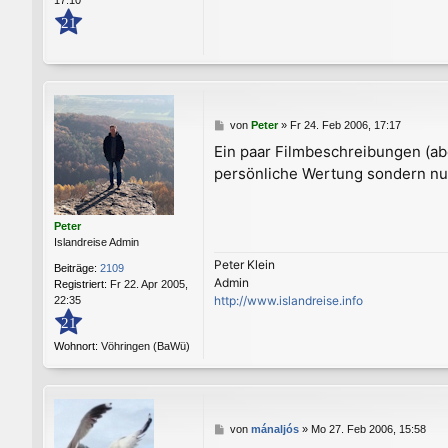
17:10
21
B
von
Peter
»
Fr 24. Feb 2006, 17:17
e
Ein paar Filmbeschreibungen (ab
i
persönliche Wertung sondern nur
t
r
a
g
Peter
Islandreise Admin
Peter Klein
Beiträge:
2109
Admin
Registriert:
Fr 22. Apr 2005,
http://www.islandreise.info
22:35
21
Wohnort:
Vöhringen (BaWü)
B
von
mánaljós
»
Mo 27. Feb 2006, 15:58
e