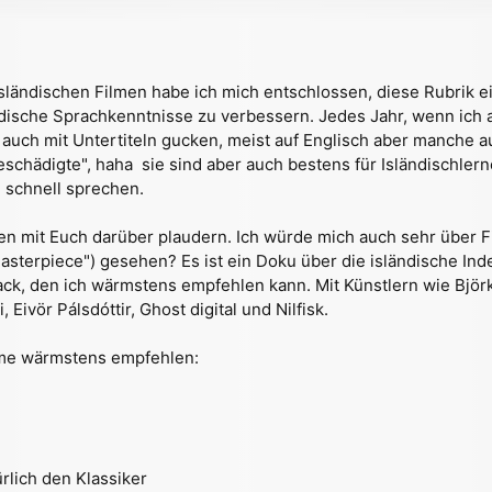
sländischen Filmen habe ich mich entschlossen, diese Rubrik e
dische Sprachkenntnisse zu verbessern. Jedes Jahr, wenn ich a
uch mit Untertiteln gucken, meist auf Englisch aber manche au
geschädigte", haha  sie sind aber auch bestens für Isländischl
 schnell sprechen.
en mit Euch darüber plaudern. Ich würde mich auch sehr über F
 Masterpiece") gesehen? Es ist ein Doku über die isländische I
ck, den ich wärmstens empfehlen kann. Mit Künstlern wie Björk
Eivör Pálsdóttir, Ghost digital und Nilfisk.
lme wärmstens empfehlen:
rlich den Klassiker