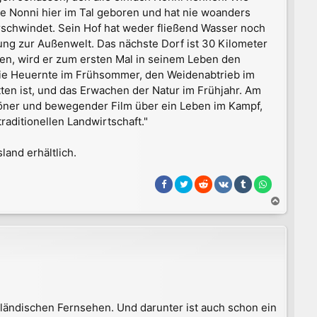
de Nonni hier im Tal geboren und hat nie woanders
verschwindet. Sein Hof hat weder fließend Wasser noch
dung zur Außenwelt. Das nächste Dorf ist 30 Kilometer
ben, wird er zum ersten Mal in seinem Leben den
t die Heuernte im Frühsommer, den Weidenabtrieb im
ten ist, und das Erwachen der Natur im Frühjahr. Am
höner und bewegender Film über ein Leben im Kampf,
raditionellen Landwirtschaft."
land erhältlich.
N
a
c
h
o
b
e
n
sländischen Fernsehen. Und darunter ist auch schon ein