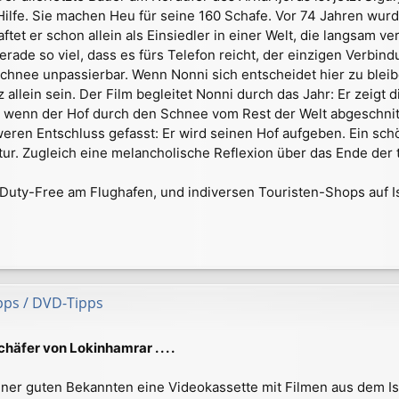
Hilfe. Sie machen Heu für seine 160 Schafe. Vor 74 Jahren wur
aftet er schon allein als Einsiedler in einer Welt, die langsam 
rade so viel, dass es fürs Telefon reicht, der einzigen Verbin
Schnee unpassierbar. Wenn Nonni sich entscheidet hier zu blei
 allein sein. Der Film begleitet Nonni durch das Jahr: Er zeig
r, wenn der Hof durch den Schnee vom Rest der Welt abgeschnit
eren Entschluss gefasst: Er wird seinen Hof aufgeben. Ein sc
tur. Zugleich eine melancholische Reflexion über das Ende der t
m Duty-Free am Flughafen, und indiversen Touristen-Shops auf Is
ipps / DVD-Tipps
chäfer von Lokinhamrar . . . .
einer guten Bekannten eine Videokassette mit Filmen aus dem I