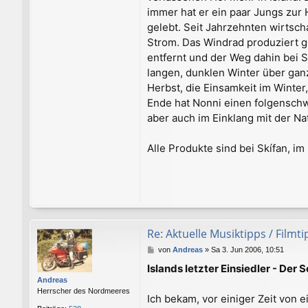
immer hat er ein paar Jungs zur 
gelebt. Seit Jahrzehnten wirtsch
Strom. Das Windrad produziert ge
entfernt und der Weg dahin bei 
langen, dunklen Winter über ganz
Herbst, die Einsamkeit im Winte
Ende hat Nonni einen folgenschw
aber auch im Einklang mit der Na
Alle Produkte sind bei Skífan, i
Re: Aktuelle Musiktipps / Filmt
B
von
Andreas
»
Sa 3. Jun 2006, 10:51
e
Islands letzter Einsiedler - Der S
i
Andreas
t
Herrscher des Nordmeeres
r
Ich bekam, vor einiger Zeit von 
a