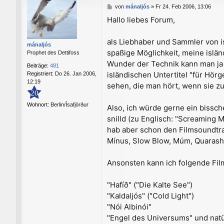
B
von
mánaljós
»
Fr 24. Feb 2006, 13:06
e
Hallo liebes Forum,
i
t
r
als Liebhaber und Sammler von i
mánaljós
a
spaßige Möglichkeit, meine islän
Prophet des Dettifoss
g
Wunder der Technik kann man ja a
Beiträge:
481
isländischen Untertitel "für Hör
Registriert:
Do 26. Jan 2006,
12:19
sehen, die man hört, wenn sie zu
20
Wohnort:
Berlin/Ísafjörður
Also, ich würde gerne ein bissch
snilld (zu Englisch: "Screaming
hab aber schon den Filmsoundtra
Mínus, Slow Blow, Múm, Quarashi, 
Ansonsten kann ich folgende Fi
"Hafíð" ("Die Kalte See")
"Kaldaljós" ("Cold Light")
"Nói Albinói"
"Engel des Universums" und natü