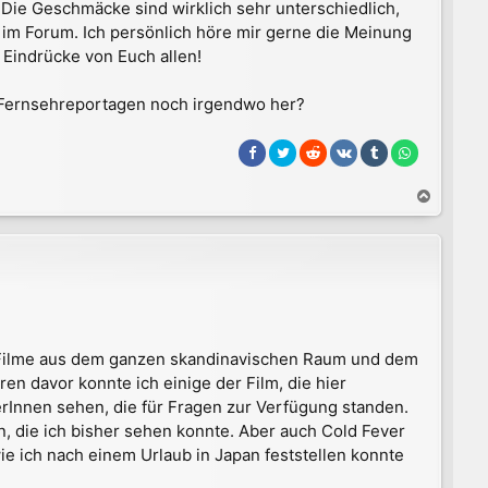
 Die Geschmäcke sind wirklich sehr unterschiedlich,
e
r im Forum. Ich persönlich höre mir gerne die Meinung
n
 Eindrücke von Euch allen!
ie Fernsehreportagen noch irgendwo her?
N
a
c
h
o
b
e
n
en Filme aus dem ganzen skandinavischen Raum und dem
en davor konnte ich einige der Film, die hier
rInnen sehen, die für Fragen zur Verfügung standen.
, die ich bisher sehen konnte. Aber auch Cold Fever
ie ich nach einem Urlaub in Japan feststellen konnte