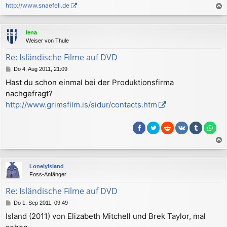
http://www.snaefell.de
a
c
lena
h
Weiser von Thule
o
b
Re: Isländische Filme auf DVD
e
B
Do 4. Aug 2011, 21:09
n
e
Hast du schon einmal bei der Produktionsfirma
i
nachgefragt?
t
r
http://www.grimsfilm.is/sidur/contacts.htm
a
g
a
c
LonelyIsland
h
Foss-Anfänger
o
b
Re: Isländische Filme auf DVD
e
B
Do 1. Sep 2011, 09:49
n
e
Island (2011) von Elizabeth Mitchell und Brek Taylor, mal
i
t