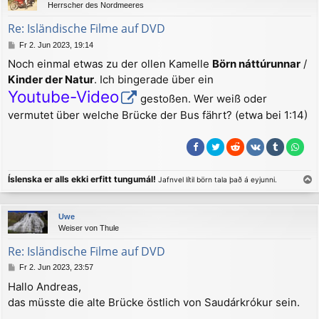
Herrscher des Nordmeeres
o
b
Re: Isländische Filme auf DVD
e
B
Fr 2. Jun 2023, 19:14
n
e
Noch einmal etwas zu der ollen Kamelle
Börn náttúrunnar
/
i
Kinder der Natur
. Ich bingerade über ein
t
r
Youtube-Video
gestoßen. Wer weiß oder
a
g
vermutet über welche Brücke der Bus fährt? (etwa bei 1:14)
Íslenska er alls ekki erfitt tungumál!
Jafnvel lítil börn tala það á eyjunni.
a
c
Uwe
h
Weiser von Thule
o
b
Re: Isländische Filme auf DVD
e
B
Fr 2. Jun 2023, 23:57
n
e
Hallo Andreas,
i
das müsste die alte Brücke östlich von Saudárkrókur sein.
t
r