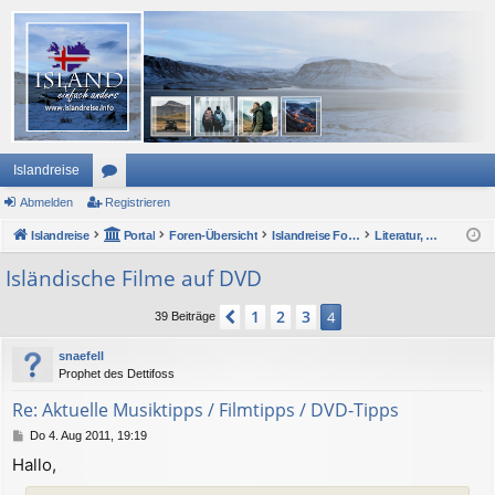
Islandreise
Abmelden
or
Registrieren
Islandreise
en
Portal
Foren-Übersicht
Islandreise Forum
Literatur, Film, Musik und andere Medien
Isländische Filme auf DVD
1
2
3
Vorherige
4
39 Beiträge
snaefell
Prophet des Dettifoss
Re: Aktuelle Musiktipps / Filmtipps / DVD-Tipps
B
Do 4. Aug 2011, 19:19
e
Hallo,
i
t