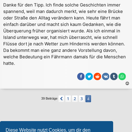
e
Danke für den Tipp. Ich finde solche Geschichten immer
i
spannend, weil man dadurch merkt, wie sehr eine Brücke
t
r
oder Straße den Alltag verändern kann. Heute fährt man
a
einfach darüber und macht sich kaum Gedanken, wie die
g
Überquerung früher organisiert wurde. Als ich einmal in
Island unterwegs war, hat mich überrascht, wie schnell
Flüsse dort je nach Wetter zum Hindernis werden können.
Da bekommt man eine ganz andere Vorstellung davon,
welche Bedeutung ein Fährmann damals für die Menschen
hatte.
a
c
1
2
3
Vorherige
4
39 Beiträge
h
o
b
e
n
Wer ist online?
Diese Website nutzt Cookies, um dir den
Mitglieder in diesem Forum:
ClaudeBot [Bot]
und 0 Gäste