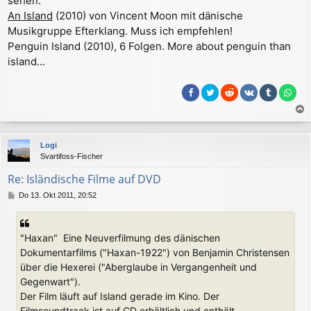
sehen.
r
An Island
(2010) von Vincent Moon mit dänische
a
Musikgruppe Efterklang. Muss ich empfehlen!
g
Penguin Island (2010), 6 Folgen. More about penguin than
island...
a
c
Logi
h
Svartifoss-Fischer
o
b
Re: Isländische Filme auf DVD
e
B
Do 13. Okt 2011, 20:52
n
e
i
t
"Haxan"  Eine Neuverfilmung des dänischen
r
a
Dokumentarfilms ("Haxan-1922") von Benjamin Christensen
g
über die Hexerei ("Aberglaube in Vergangenheit und
Gegenwart").
Der Film läuft auf Island gerade im Kino. Der
Filmsoundtrack ist auf CD erhältlich und enthält