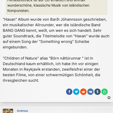
wunderschöne, klassische Musik von isländischen
Komponisten.
"Haxan" Album wurde von Barði Jóhannsson geschrieben,
ein musikalischer Allrounder, wer die isländische Band
BANG GANG kennt, weiß, um wen es sich handelt. Sehr
guter Soundtrack, die Titelmelodie von "Haxan" wurde auch
auf einem Song der "Something wrong" Scheibe
eingebunden.
"Children of Nature" alias "Börn náttúrunnar " ist in
Deutschland kaum erhältlich, ich habe ihn vor einigen
Monaten in Reykjavik erstanden, zweifelsfrei einer der
besten Filme, von einer schwermütigen Schönheit, die
ihresgleichen sucht.
a
c
Andreas
h