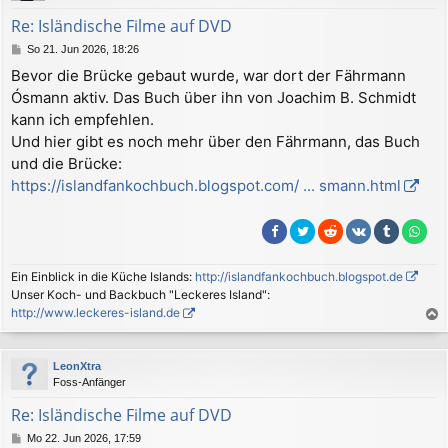
b
Re: Isländische Filme auf DVD
e
B
So 21. Jun 2026, 18:26
n
e
Bevor die Brücke gebaut wurde, war dort der Fährmann
i
Ósmann aktiv. Das Buch über ihn von Joachim B. Schmidt
t
r
kann ich empfehlen.
a
Und hier gibt es noch mehr über den Fährmann, das Buch
g
und die Brücke:
https://islandfankochbuch.blogspot.com/ ... smann.html
Ein Einblick in die Küche Islands:
http://islandfankochbuch.blogspot.de
Unser Koch- und Backbuch "Leckeres Island":
http://www.leckeres-island.de
a
c
LeonXtra
h
Foss-Anfänger
o
b
Re: Isländische Filme auf DVD
e
B
Mo 22. Jun 2026, 17:59
n