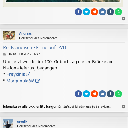
a
c
Andreas
h
Herrscher des Nordmeeres
o
b
Re: Isländische Filme auf DVD
e
B
Do 18. Jun 2026, 16:42
n
e
Und jetzt wurde der 100. Geburtstag dieser Brücke am
i
Nationalfeiertag begangen.
t
r
*
Freykir.is
a
*
Morgunblaðið
g
Íslenska er alls ekki erfitt tungumál!
Jafnvel lítil börn tala það á eyjunni.
a
c
greulix
h
Herrscher des Nordmeeres
o