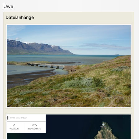
a
Uwe
g
Dateianhänge