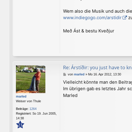
Wem also die Musik und auch die 
www.indiegogo.com/arstidir
zu
Með Ást & bestu Kveðjur
Re: Árstíðir: you just have to 
B
von
marled
»
Mo 16. Apr 2012, 13:30
e
Vielleicht könnte man den Beitr
i
Im übrigen gab es letztes Jahr s
t
r
Marled
marled
a
Weiser von Thule
g
Beiträge:
1264
Registriert:
So 19. Jun 2005,
14:38
21