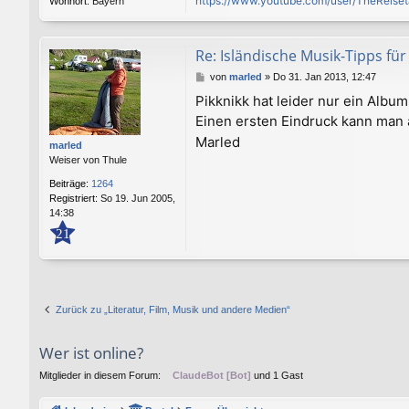
https://www.youtube.com/user/TheReiset
Wohnort:
Bayern
Re: Isländische Musik-Tipps f
B
von
marled
»
Do 31. Jan 2013, 12:47
e
Pikknikk hat leider nur ein Album
i
Einen ersten Eindruck kann man
t
r
Marled
marled
a
Weiser von Thule
g
Beiträge:
1264
Registriert:
So 19. Jun 2005,
14:38
21
Zurück zu „Literatur, Film, Musik und andere Medien“
Wer ist online?
Mitglieder in diesem Forum:
ClaudeBot [Bot]
und 1 Gast