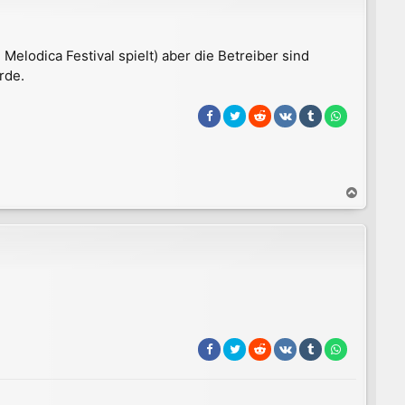
 Melodica Festival spielt) aber die Betreiber sind
rde.
N
a
c
h
o
b
e
n