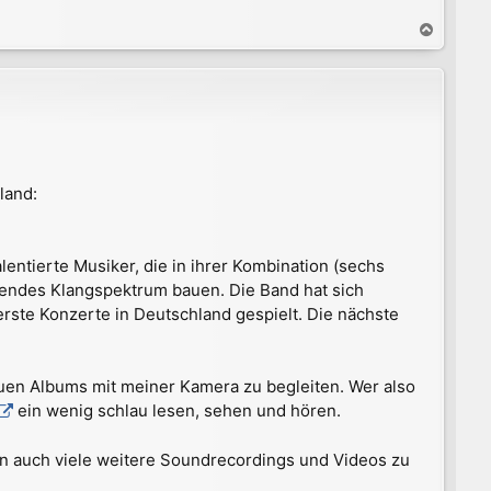
N
a
c
h
o
b
e
n
land:
entierte Musiker, die in ihrer Kombination (sechs
eifendes Klangspektrum bauen. Die Band hat sich
rste Konzerte in Deutschland gespielt. Die nächste
euen Albums mit meiner Kamera zu begleiten. Wer also
ein wenig schlau lesen, sehen und hören.
rn auch viele weitere Soundrecordings und Videos zu