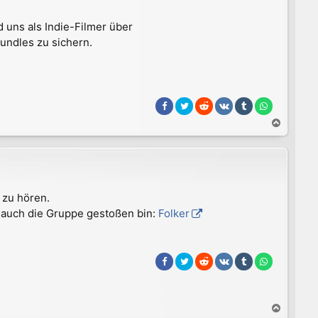
 uns als Indie-Filmer über
undles zu sichern.
N
a
c
h
o
b
 zu hören.
e
ch auch die Gruppe gestoßen bin:
Folker
n
N