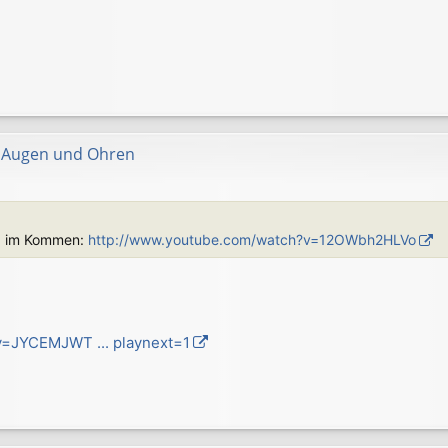
ür Augen und Ohren
and im Kommen:
http://www.youtube.com/watch?v=12OWbh2HLVo
v=JYCEMJWT ... playnext=1