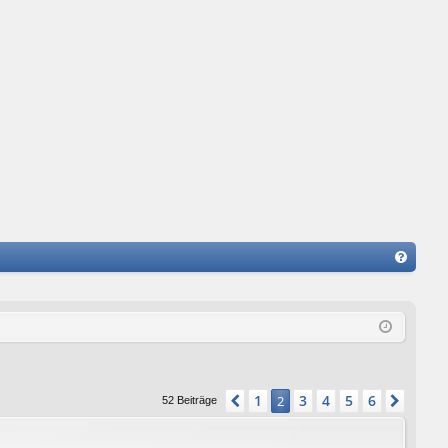
FA
Q
1
3
4
5
6
Vorherige
2
Nächs
52 Beiträge