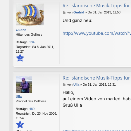
Re: Isländische Musik-Tipps f
B
von
Gudrid
»
Do 31. Jan 2013, 11:58
e
Und ganz neu:
i
t
Gudrid
r
http://www.youtube.com/watch?
Hüter des Gullfoss
a
g
Beiträge:
134
Registriert:
Sa 8. Jan 2011,
12:27
15
Re: Isländische Musik-Tipps f
B
von
Ulla
»
Do 31. Jan 2013, 12:31
e
Hallo,
i
Ulla
auf einem Video von marled, hab
t
Prophet des Dettifoss
r
Gruß Ulla
a
Beiträge:
480
g
Registriert:
Do 23. Nov 2006,
15:54
19