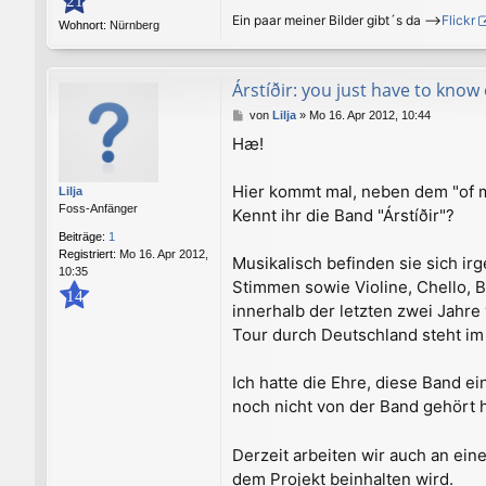
21
Ein paar meiner Bilder gibt´s da -->
Flickr
Wohnort:
Nürnberg
Árstíðir: you just have to know
B
von
Lilja
»
Mo 16. Apr 2012, 10:44
e
Hæ!
i
t
r
Hier kommt mal, neben dem "of m
Lilja
a
Foss-Anfänger
Kennt ihr die Band "Árstíðir"?
g
Beiträge:
1
Registriert:
Mo 16. Apr 2012,
Musikalisch befinden sie sich ir
10:35
Stimmen sowie Violine, Chello, B
14
innerhalb der letzten zwei Jahr
Tour durch Deutschland steht im
Ich hatte die Ehre, diese Band 
noch nicht von der Band gehört h
Derzeit arbeiten wir auch an ei
dem Projekt beinhalten wird.