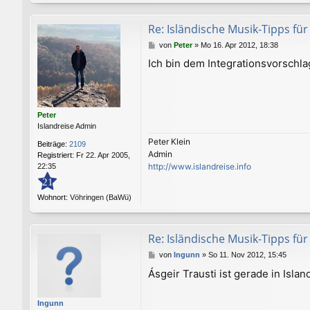
Re: Isländische Musik-Tipps f
B
von
Peter
»
Mo 16. Apr 2012, 18:38
e
Ich bin dem Integrationsvorschla
i
t
r
a
g
Peter
Islandreise Admin
Peter Klein
Beiträge:
2109
Admin
Registriert:
Fr 22. Apr 2005,
http://www.islandreise.info
22:35
21
Wohnort:
Vöhringen (BaWü)
Re: Isländische Musik-Tipps f
B
von
Ingunn
»
So 11. Nov 2012, 15:45
e
Ásgeir Trausti ist gerade in Isl
i
t
r
Ingunn
a