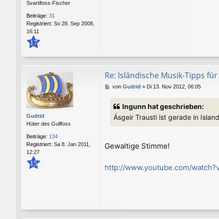
Svartifoss-Fischer
g
Beiträge:
31
Registriert:
So 28. Sep 2008,
16:11
17
Re: Isländische Musik-Tipps f
B
von
Gudrid
»
Di 13. Nov 2012, 06:05
e
i
Ingunn hat geschrieben:
t
Gudrid
Ásgeir Trausti ist gerade in Isl
r
Hüter des Gullfoss
a
g
Beiträge:
134
Gewaltige Stimme!
Registriert:
Sa 8. Jan 2011,
12:27
15
http://www.youtube.com/watch?