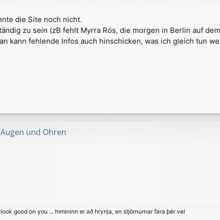
nnte die Site noch nicht.
tändig zu sein (zB fehlt Myrra Rós, die morgen in Berlin auf dem
 kann fehlende Infos auch hinschicken, was ich gleich tun we
ür Augen und Ohren
ook good on you ... himininn er að hrynja, en stjörnurnar fara þér vel