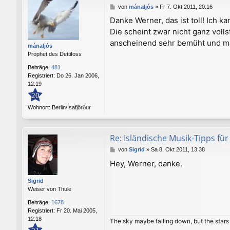
B
von
mánaljós
»
Fr 7. Okt 2011, 20:16
e
Danke Werner, das ist toll! Ich ka
i
Die scheint zwar nicht ganz volls
t
r
anscheinend sehr bemüht und man
mánaljós
a
Prophet des Dettifoss
g
Beiträge:
481
Registriert:
Do 26. Jan 2006,
12:19
20
Wohnort:
Berlin/Ísafjörður
Re: Isländische Musik-Tipps f
B
von
Sigrid
»
Sa 8. Okt 2011, 13:38
e
Hey, Werner, danke.
i
t
Sigrid
r
Weiser von Thule
a
g
Beiträge:
1678
Registriert:
Fr 20. Mai 2005,
12:18
The sky maybe falling down, but the stars l