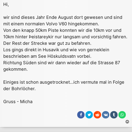
e
Hi,
i
t
r
wir sind dieses Jahr Ende August dort gewesen und sind
a
mit einem normalen Volvo V60 hingekommen.
g
Von den knapp 50km Piste konnten wir die 10km vor und
10km hinter Þeistareykir nur langsam und vorsichtig fahren.
Der Rest der Strecke war gut zu befahren.
Los gings direkt in Husavik und wie von gerneklein
beschrieben am See Höskuldsvatn vorbei.
Richtung Süden sind wir dann wieder auf die Strasse 87
gekommen.
Einiges ist schon ausgetrocknet...ich vermute mal in Folge
der Bohrlöcher.
Gruss - Micha
a