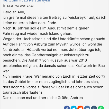
e
B
Sa 16. Mai 2026, 17:23
n
e
Hallo an Alle,
i
ich greife mal diesen alten Beitrag zu Þeistareykir auf, da ich
t
r
keine neueren Infos dazu finde.
a
Nach 10 Jahren soll es im August mit dem eigenen
g
Fahrzeug mal wieder nach Island gehen.
Wegen der Hochsaison sind die Unterkünfte schon gebucht.
Auf der Fahrt von Ásbyrgi zum Myvatn würde ich wohl die
Nordroute an Húsavik vorbei nehmen. Jetzt überlege ich,
noch einmal das Geothermalgebiet Þeistareykir zu
besuchen. Die Anfahrt von Husavik aus war 2016
problemlos möglich, da damals schon das Kraftwerk im Bau
war.
Nun meine Frage: War jemand von Euch in letzter Zeit dort?
Ist das Gebiet immer noch zugänglich und lohnt es sich,
dort nochmal vorbeizufahren? Oder ist es dort auch schon
touristisch überlaufen?
Danke schon mal und herzliche Grüße, Andrea