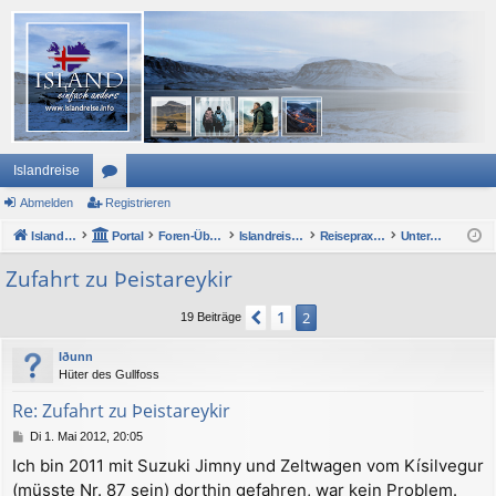
Islandreise
Abmelden
or
Registrieren
Islandreise
en
Portal
Foren-Übersicht
Islandreise Forum
Reisepraxis - Urlaub in Island
Unterwegs mit Auto oder Wohnmobil
Zufahrt zu Þeistareykir
1
Vorherige
2
19 Beiträge
Iðunn
Hüter des Gullfoss
Re: Zufahrt zu Þeistareykir
B
Di 1. Mai 2012, 20:05
e
Ich bin 2011 mit Suzuki Jimny und Zeltwagen vom Kísilvegur
i
(müsste Nr. 87 sein) dorthin gefahren, war kein Problem.
t