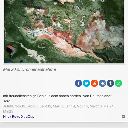
Mai 2025 Drohnenaufnahme
mit freundlichsten grüßen aus dem hohen norden "von Deutschland".
Jörg
Juli99, Nov.06, Apr.10, Sept.12, Mai13, Jan.14, Nov.14, März16, Mai24,
Mai25
Hilux Revo XtraCup
a
c