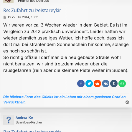
Prophet des Dettifoss
o
b
Re: Zufahrt zu Þeistareykir
e
B
Di 22. Jul 2014, 10:21
n
e
Wir waren vor ca. 3 Wochen wieder in dem Gebiet. Es ist im
i
Vergleich zu 2012 praktisch unverändert. Leider hatten wir
t
r
wieder ziemlich usseliges Wetter, ich hoffe doch, dass ich
a
dort mal bei strahlendem Sonnenschein hinkomme, solange
g
es noch so schön ist.
So richtig offiziell darf man die neu gebaute Straße wohl
nicht benutzen, wir sind trotzdem wieder über die
rausgefahren (rein aber die kleinere Piste weiter im Süden).
Die höchste Form des Glücks ist ein Leben mit einem gewissen Grad an
Verrücktheit.
a
c
Andrea_Ko
h
Svartifoss-Fischer
o
b
Re: Zufahrt zu Þeistareykir