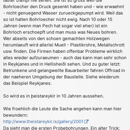
lauter Dampf nie sehen. Sie ist so gross weil die
Bohrloecher den Druck gesenkt haben und - wie erwaehnt
- nicht genuegend Wasser zurueckgepumpt wird. Weil das
so ist halten Bohrloecher nicht ewig. Nach 10 oder 15
Jahren (wenn man Pech hat sogar viel eher) ist ein
Bohrloch erschoepft und man muss was Neues bohren.
Wer abseits von den schoen gemachten Holzwegen
herumlaeuft wird allerlei Muell - Plastikrohre, Metallschrott
usw. finden. Die Firmen haben offenbar Probleme wirklich
alles wieder aufzuraeumen - auch das kann man sehr schon
in Reykjanes und in Hellisheiði sehen. Und zu guter letzt:
Betrunkene und gelangweilte Bauarbeiter fahren Offroad in
der naeheren Umgebung der Baustelle. Siehe wiederum
das Beispiel Reykjanes.
So wird es in þeistareykir in 10 Jahren aussehen.
Wie froehlich die Leute die Sache angehen kann man hier
bewundern:
http://www.theistareykir.is/gallery/2001
Da sieht man die ersten Probebohrungen. Ein alter Trick: