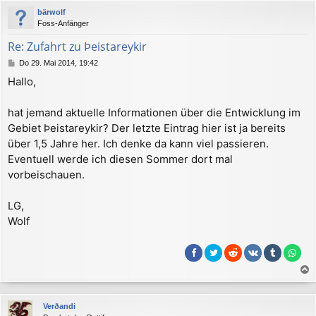
c
bärwolf
h
Foss-Anfänger
o
b
Re: Zufahrt zu Þeistareykir
e
B
Do 29. Mai 2014, 19:42
n
e
Hallo,
i
t
r
hat jemand aktuelle Informationen über die Entwicklung im
a
Gebiet Þeistareykir? Der letzte Eintrag hier ist ja bereits
g
über 1,5 Jahre her. Ich denke da kann viel passieren.
Eventuell werde ich diesen Sommer dort mal
vorbeischauen.
LG,
Wolf
a
c
Verðandi
h