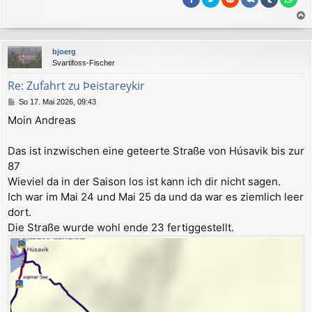
a
c
bjoerg
h
Svartifoss-Fischer
o
b
Re: Zufahrt zu Þeistareykir
e
B
So 17. Mai 2026, 09:43
n
e
Moin Andreas
i
t
r
Das ist inzwischen eine geteerte Straße von Húsavik bis zur
a
87
g
Wieviel da in der Saison los ist kann ich dir nicht sagen.
Ich war im Mai 24 und Mai 25 da und da war es ziemlich leer
dort.
Die Straße wurde wohl ende 23 fertiggestellt.