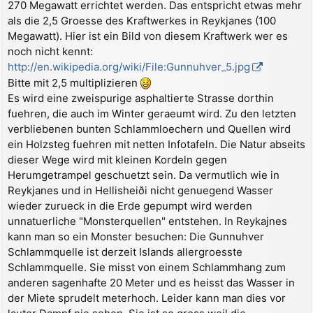
270 Megawatt errichtet werden. Das entspricht etwas mehr
als die 2,5 Groesse des Kraftwerkes in Reykjanes (100
Megawatt). Hier ist ein Bild von diesem Kraftwerk wer es
noch nicht kennt:
http://en.wikipedia.org/wiki/File:Gunnuhver_5.jpg
Bitte mit 2,5 multiplizieren
Es wird eine zweispurige asphaltierte Strasse dorthin
fuehren, die auch im Winter geraeumt wird. Zu den letzten
verbliebenen bunten Schlammloechern und Quellen wird
ein Holzsteg fuehren mit netten Infotafeln. Die Natur abseits
dieser Wege wird mit kleinen Kordeln gegen
Herumgetrampel geschuetzt sein. Da vermutlich wie in
Reykjanes und in Hellisheiði nicht genuegend Wasser
wieder zurueck in die Erde gepumpt wird werden
unnatuerliche "Monsterquellen" entstehen. In Reykajnes
kann man so ein Monster besuchen: Die Gunnuhver
Schlammquelle ist derzeit Islands allergroesste
Schlammquelle. Sie misst von einem Schlammhang zum
anderen sagenhafte 20 Meter und es heisst das Wasser in
der Miete sprudelt meterhoch. Leider kann man dies vor