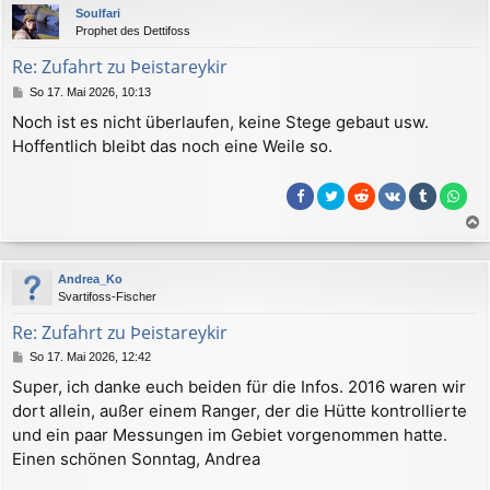
Soulfari
h
Prophet des Dettifoss
o
b
Re: Zufahrt zu Þeistareykir
e
B
So 17. Mai 2026, 10:13
n
e
Noch ist es nicht überlaufen, keine Stege gebaut usw.
i
Hoffentlich bleibt das noch eine Weile so.
t
r
a
g
a
c
Andrea_Ko
h
Svartifoss-Fischer
o
b
Re: Zufahrt zu Þeistareykir
e
B
So 17. Mai 2026, 12:42
n
e
Super, ich danke euch beiden für die Infos. 2016 waren wir
i
dort allein, außer einem Ranger, der die Hütte kontrollierte
t
r
und ein paar Messungen im Gebiet vorgenommen hatte.
a
Einen schönen Sonntag, Andrea
g