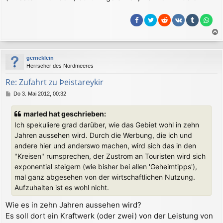
r
a
g
a
c
gerneklein
h
Herrscher des Nordmeeres
o
b
Re: Zufahrt zu Þeistareykir
e
B
Do 3. Mai 2012, 00:32
n
e
i
marled hat geschrieben:
t
Ich spekuliere grad darüber, wie das Gebiet wohl in zehn
r
a
Jahren aussehen wird. Durch die Werbung, die ich und
g
andere hier und anderswo machen, wird sich das in den
"Kreisen" rumsprechen, der Zustrom an Touristen wird sich
exponential steigern (wie bisher bei allen 'Geheimtipps'),
mal ganz abgesehen von der wirtschaftlichen Nutzung.
Aufzuhalten ist es wohl nicht.
Wie es in zehn Jahren aussehen wird?
Es soll dort ein Kraftwerk (oder zwei) von der Leistung von