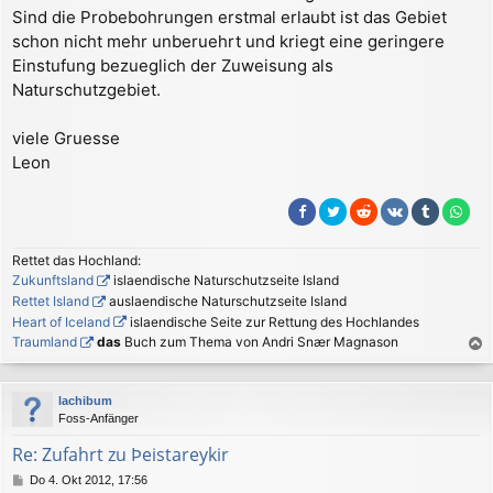
Sind die Probebohrungen erstmal erlaubt ist das Gebiet
schon nicht mehr unberuehrt und kriegt eine geringere
Einstufung bezueglich der Zuweisung als
Naturschutzgebiet.
viele Gruesse
Leon
Rettet das Hochland:
Zukunftsland
islaendische Naturschutzseite Island
Rettet Island
auslaendische Naturschutzseite Island
Heart of Iceland
islaendische Seite zur Rettung des Hochlandes
Traumland
das
Buch zum Thema von Andri Snær Magnason
a
c
lachibum
h
Foss-Anfänger
o
b
Re: Zufahrt zu Þeistareykir
e
B
Do 4. Okt 2012, 17:56
n