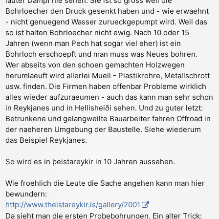
lauter Dampf nie sehen. Sie ist so gross weil die
Bohrloecher den Druck gesenkt haben und - wie erwaehnt
- nicht genuegend Wasser zurueckgepumpt wird. Weil das
so ist halten Bohrloecher nicht ewig. Nach 10 oder 15
Jahren (wenn man Pech hat sogar viel eher) ist ein
Bohrloch erschoepft und man muss was Neues bohren.
Wer abseits von den schoen gemachten Holzwegen
herumlaeuft wird allerlei Muell - Plastikrohre, Metallschrott
usw. finden. Die Firmen haben offenbar Probleme wirklich
alles wieder aufzuraeumen - auch das kann man sehr schon
in Reykjanes und in Hellisheiði sehen. Und zu guter letzt:
Betrunkene und gelangweilte Bauarbeiter fahren Offroad in
der naeheren Umgebung der Baustelle. Siehe wiederum
das Beispiel Reykjanes.
So wird es in þeistareykir in 10 Jahren aussehen.
Wie froehlich die Leute die Sache angehen kann man hier
bewundern:
http://www.theistareykir.is/gallery/2001
Da sieht man die ersten Probebohrungen. Ein alter Trick: