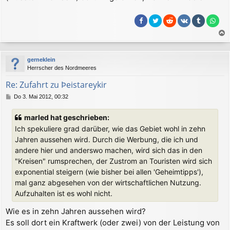
r
a
g
a
c
gerneklein
h
Herrscher des Nordmeeres
o
b
Re: Zufahrt zu Þeistareykir
e
B
Do 3. Mai 2012, 00:32
n
e
i
marled hat geschrieben:
t
Ich spekuliere grad darüber, wie das Gebiet wohl in zehn
r
a
Jahren aussehen wird. Durch die Werbung, die ich und
g
andere hier und anderswo machen, wird sich das in den
"Kreisen" rumsprechen, der Zustrom an Touristen wird sich
exponential steigern (wie bisher bei allen 'Geheimtipps'),
mal ganz abgesehen von der wirtschaftlichen Nutzung.
Aufzuhalten ist es wohl nicht.
Wie es in zehn Jahren aussehen wird?
Es soll dort ein Kraftwerk (oder zwei) von der Leistung von