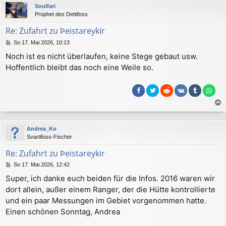
Soulfari
h
Prophet des Dettifoss
o
b
Re: Zufahrt zu Þeistareykir
e
B
So 17. Mai 2026, 10:13
n
e
Noch ist es nicht überlaufen, keine Stege gebaut usw.
i
Hoffentlich bleibt das noch eine Weile so.
t
r
a
g
a
c
Andrea_Ko
h
Svartifoss-Fischer
o
b
Re: Zufahrt zu Þeistareykir
e
B
So 17. Mai 2026, 12:42
n
e
Super, ich danke euch beiden für die Infos. 2016 waren wir
i
dort allein, außer einem Ranger, der die Hütte kontrollierte
t
r
und ein paar Messungen im Gebiet vorgenommen hatte.
a
Einen schönen Sonntag, Andrea
g