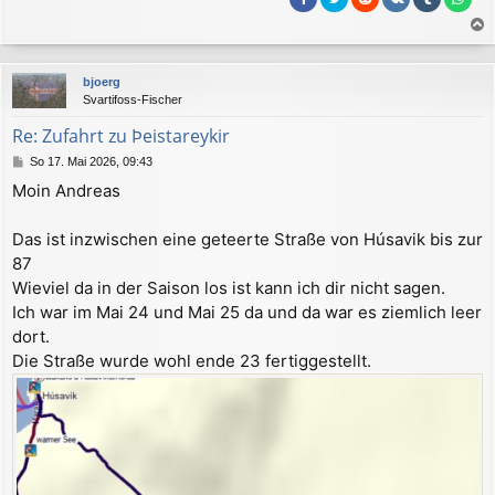
a
c
bjoerg
h
Svartifoss-Fischer
o
b
Re: Zufahrt zu Þeistareykir
e
B
So 17. Mai 2026, 09:43
n
e
Moin Andreas
i
t
r
Das ist inzwischen eine geteerte Straße von Húsavik bis zur
a
87
g
Wieviel da in der Saison los ist kann ich dir nicht sagen.
Ich war im Mai 24 und Mai 25 da und da war es ziemlich leer
dort.
Die Straße wurde wohl ende 23 fertiggestellt.