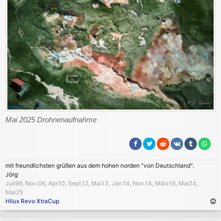
Mai 2025 Drohnenaufnahme
mit freundlichsten grüßen aus dem hohen norden "von Deutschland".
Jörg
Juli99, Nov.06, Apr.10, Sept.12, Mai13, Jan.14, Nov.14, März16, Mai24,
Mai25
Hilux Revo XtraCup
a
c