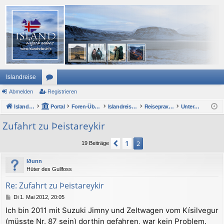
Islandreise
Abmelden
or
Registrieren
Islandreise
en
Portal
Foren-Übersicht
Islandreise Forum
Reisepraxis - Urlaub in Island
Unterwegs mit Auto oder Wohnmobil
Zufahrt zu Þeistareykir
1
Vorherige
2
19 Beiträge
Iðunn
Hüter des Gullfoss
Re: Zufahrt zu Þeistareykir
B
Di 1. Mai 2012, 20:05
e
Ich bin 2011 mit Suzuki Jimny und Zeltwagen vom Kísilvegur
i
(müsste Nr. 87 sein) dorthin gefahren, war kein Problem.
t