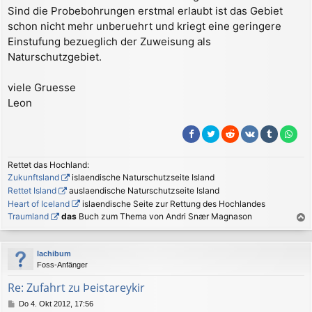
Sind die Probebohrungen erstmal erlaubt ist das Gebiet
schon nicht mehr unberuehrt und kriegt eine geringere
Einstufung bezueglich der Zuweisung als
Naturschutzgebiet.
viele Gruesse
Leon
Rettet das Hochland:
Zukunftsland
islaendische Naturschutzseite Island
Rettet Island
auslaendische Naturschutzseite Island
Heart of Iceland
islaendische Seite zur Rettung des Hochlandes
Traumland
das
Buch zum Thema von Andri Snær Magnason
a
c
lachibum
h
Foss-Anfänger
o
b
Re: Zufahrt zu Þeistareykir
e
B
Do 4. Okt 2012, 17:56
n