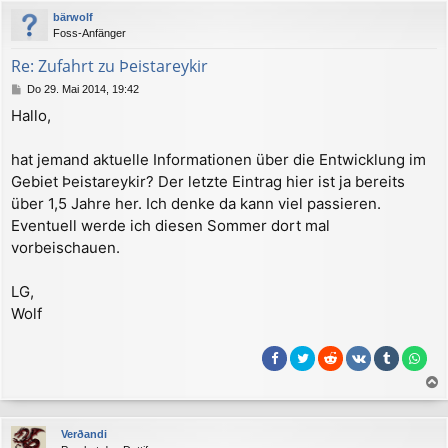
c
bärwolf
h
Foss-Anfänger
o
b
Re: Zufahrt zu Þeistareykir
e
B
Do 29. Mai 2014, 19:42
n
e
Hallo,
i
t
r
hat jemand aktuelle Informationen über die Entwicklung im
a
Gebiet Þeistareykir? Der letzte Eintrag hier ist ja bereits
g
über 1,5 Jahre her. Ich denke da kann viel passieren.
Eventuell werde ich diesen Sommer dort mal
vorbeischauen.
LG,
Wolf
a
c
Verðandi
h