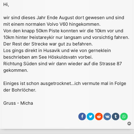
e
Hi,
i
t
r
wir sind dieses Jahr Ende August dort gewesen und sind
a
mit einem normalen Volvo V60 hingekommen.
g
Von den knapp 50km Piste konnten wir die 10km vor und
10km hinter Þeistareykir nur langsam und vorsichtig fahren.
Der Rest der Strecke war gut zu befahren.
Los gings direkt in Husavik und wie von gerneklein
beschrieben am See Höskuldsvatn vorbei.
Richtung Süden sind wir dann wieder auf die Strasse 87
gekommen.
Einiges ist schon ausgetrocknet...ich vermute mal in Folge
der Bohrlöcher.
Gruss - Micha
a