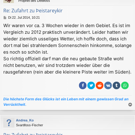
Prophet des Dettifoss
o
b
Re: Zufahrt zu Þeistareykir
e
B
Di 22. Jul 2014, 10:21
n
e
Wir waren vor ca. 3 Wochen wieder in dem Gebiet. Es ist im
i
Vergleich zu 2012 praktisch unverändert. Leider hatten wir
t
r
wieder ziemlich usseliges Wetter, ich hoffe doch, dass ich
a
dort mal bei strahlendem Sonnenschein hinkomme, solange
g
es noch so schön ist.
So richtig offiziell darf man die neu gebaute Straße wohl
nicht benutzen, wir sind trotzdem wieder über die
rausgefahren (rein aber die kleinere Piste weiter im Süden).
Die höchste Form des Glücks ist ein Leben mit einem gewissen Grad an
Verrücktheit.
a
c
Andrea_Ko
h
Svartifoss-Fischer
o
b
Re: Zufahrt zu Þeistareykir