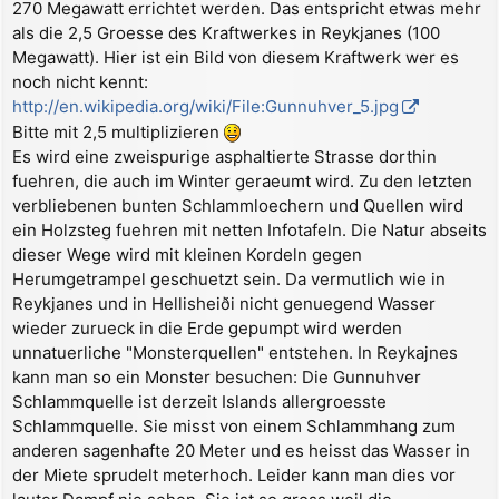
270 Megawatt errichtet werden. Das entspricht etwas mehr
als die 2,5 Groesse des Kraftwerkes in Reykjanes (100
Megawatt). Hier ist ein Bild von diesem Kraftwerk wer es
noch nicht kennt:
http://en.wikipedia.org/wiki/File:Gunnuhver_5.jpg
Bitte mit 2,5 multiplizieren
Es wird eine zweispurige asphaltierte Strasse dorthin
fuehren, die auch im Winter geraeumt wird. Zu den letzten
verbliebenen bunten Schlammloechern und Quellen wird
ein Holzsteg fuehren mit netten Infotafeln. Die Natur abseits
dieser Wege wird mit kleinen Kordeln gegen
Herumgetrampel geschuetzt sein. Da vermutlich wie in
Reykjanes und in Hellisheiði nicht genuegend Wasser
wieder zurueck in die Erde gepumpt wird werden
unnatuerliche "Monsterquellen" entstehen. In Reykajnes
kann man so ein Monster besuchen: Die Gunnuhver
Schlammquelle ist derzeit Islands allergroesste
Schlammquelle. Sie misst von einem Schlammhang zum
anderen sagenhafte 20 Meter und es heisst das Wasser in
der Miete sprudelt meterhoch. Leider kann man dies vor