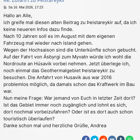
e
B
Sa 16. Mai 2026, 17:23
n
e
Hallo an Alle,
i
ich greife mal diesen alten Beitrag zu Þeistareykir auf, da ich
t
r
keine neueren Infos dazu finde.
a
Nach 10 Jahren soll es im August mit dem eigenen
g
Fahrzeug mal wieder nach Island gehen.
Wegen der Hochsaison sind die Unterkünfte schon gebucht.
Auf der Fahrt von Ásbyrgi zum Myvatn würde ich wohl die
Nordroute an Húsavik vorbei nehmen. Jetzt überlege ich,
noch einmal das Geothermalgebiet Þeistareykir zu
besuchen. Die Anfahrt von Husavik aus war 2016
problemlos möglich, da damals schon das Kraftwerk im Bau
war.
Nun meine Frage: War jemand von Euch in letzter Zeit dort?
Ist das Gebiet immer noch zugänglich und lohnt es sich,
dort nochmal vorbeizufahren? Oder ist es dort auch schon
touristisch überlaufen?
Danke schon mal und herzliche Grüße, Andrea