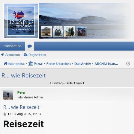
Islandreise
Abmelden
or
Registrieren
Islandreise
en
Portal
Foren-Übersicht
Das Archiv
ARCHIV: Island FAQ
R... wie Reisezeit
1 Beitrag • Seite
1
von
1
Peter
Islandreise Admin
R... wie Reisezeit
B
Di 18. Aug 2015, 19:13
e
Reisezeit
i
t
r