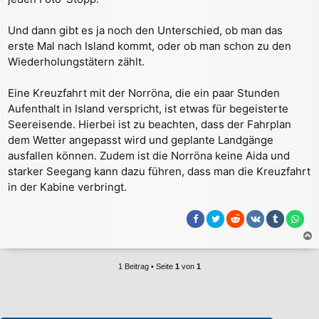
Und dann gibt es ja noch den Unterschied, ob man das
erste Mal nach Island kommt, oder ob man schon zu den
Wiederholungstätern zählt.
Eine Kreuzfahrt mit der Norröna, die ein paar Stunden
Aufenthalt in Island verspricht, ist etwas für begeisterte
Seereisende. Hierbei ist zu beachten, dass der Fahrplan
dem Wetter angepasst wird und geplante Landgänge
ausfallen können. Zudem ist die Norröna keine Aida und
starker Seegang kann dazu führen, dass man die Kreuzfahrt
in der Kabine verbringt.
a
c
1 Beitrag • Seite
1
von
1
h
o
b
e