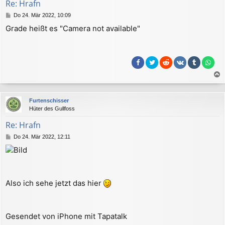
Re: Hrafn
e
B
Do 24. Mär 2022, 10:09
n
e
Grade heißt es "Camera not available"
i
t
r
a
g
a
c
Furtenschisser
h
Hüter des Gullfoss
o
b
Re: Hrafn
e
B
Do 24. Mär 2022, 12:11
n
e
i
t
r
a
Also ich sehe jetzt das hier
g
Gesendet von iPhone mit Tapatalk