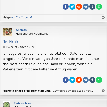
Helge
auf YouTube
a
c
Andreas
h
Herrscher des Nordmeeres
o
b
Re: Hrafn
e
B
Do 24. Mär 2022, 12:39
n
e
Ich sage es ja, auch Island hat jetzt den Datenschutz
i
eingeführt. Vor ein wenigen Jahren konnte man nicht nur
t
r
das Nest sondern auch das Dach erkennen, wenn die
a
Rabeneltern mit dem Futter im Anflug waren.
g
Íslenska er alls ekki erfitt tungumál!
Jafnvel lítil börn tala það á eyjunni.
a
c
Furtenschisser
h
Hüter des Gullfoss