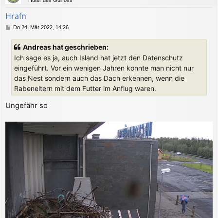
o
b
Hrafn
e
B
Do 24. Mär 2022, 14:26
n
e
i
Andreas hat geschrieben:
t
Ich sage es ja, auch Island hat jetzt den Datenschutz
r
a
eingeführt. Vor ein wenigen Jahren konnte man nicht nur
g
das Nest sondern auch das Dach erkennen, wenn die
Rabeneltern mit dem Futter im Anflug waren.
Ungefähr so