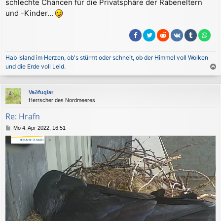
schlechte Chancen für die Privatsphäre der Rabeneltern
g
und -Kinder...
Hab Island im Herzen, ob's stürmt oder schneit, ob der Himmel voll Wolken
und die Erde voll Leid.
a
c
Vaðfuglar
h
Herrscher des Nordmeeres
o
b
Re: Hrafn
e
B
Mo 4. Apr 2022, 16:51
n
e
i
t
r
a
g