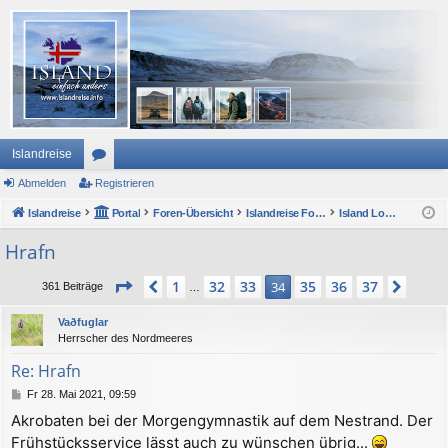
Islandreise
Abmelden
or
Registrieren
Islandreise
en
Portal
Foren-Übersicht
Islandreise Forum
Island Lounge und ForumsForum
Hrafn
Seite
34
von
37
1
32
33
35
36
37
Vorherige
34
Näch
361 Beiträge
…
Vaðfuglar
Herrscher des Nordmeeres
Re: Hrafn
B
Fr 28. Mai 2021, 09:59
e
Akrobaten bei der Morgengymnastik auf dem Nestrand. Der
i
Frühstücksservice lässt auch zu wünschen übrig...
t