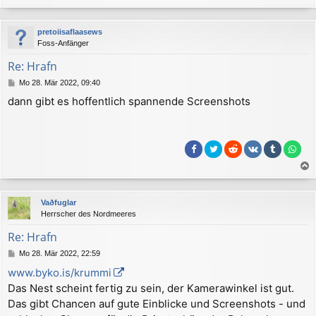
a
c
pretoiisaflaasews
h
Foss-Anfänger
o
b
Re: Hrafn
e
B
Mo 28. Mär 2022, 09:40
n
e
dann gibt es hoffentlich spannende Screenshots
i
t
r
a
g
a
c
Vaðfuglar
h
Herrscher des Nordmeeres
o
b
Re: Hrafn
e
B
Mo 28. Mär 2022, 22:59
n
e
www.byko.is/krummi
i
Das Nest scheint fertig zu sein, der Kamerawinkel ist gut.
t
r
Das gibt Chancen auf gute Einblicke und Screenshots - und
a