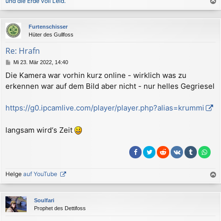
und die Erde voll Leid.
a
c
Furtenschisser
h
Hüter des Gullfoss
o
b
Re: Hrafn
e
B
Mi 23. Mär 2022, 14:40
n
e
Die Kamera war vorhin kurz online - wirklich was zu
i
erkennen war auf dem Bild aber nicht - nur helles Gegriesel
t
r
a
https://g0.ipcamlive.com/player/player.php?alias=krummi
g
langsam wird‘s Zeit
Helge
auf YouTube
a
c
Soulfari
h
Prophet des Dettifoss
o
b