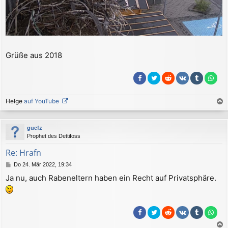
Grüße aus 2018
Helge
auf YouTube
a
c
guefz
h
Prophet des Dettifoss
o
b
Re: Hrafn
e
B
Do 24. Mär 2022, 19:34
n
e
Ja nu, auch Rabeneltern haben ein Recht auf Privatsphäre.
i
t
r
a
g