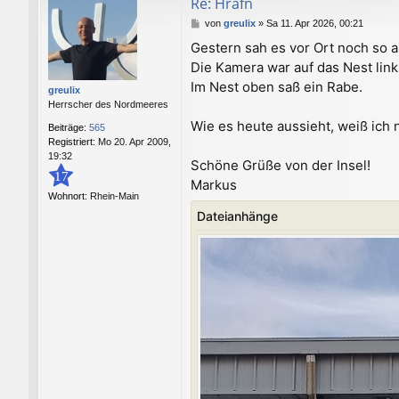
Re: Hrafn
B
von
greulix
»
Sa 11. Apr 2026, 00:21
e
Gestern sah es vor Ort noch so a
i
Die Kamera war auf das Nest link
t
r
Im Nest oben saß ein Rabe.
greulix
a
Herrscher des Nordmeeres
g
Wie es heute aussieht, weiß ich 
Beiträge:
565
Registriert:
Mo 20. Apr 2009,
19:32
Schöne Grüße von der Insel!
17
Markus
Wohnort:
Rhein-Main
Dateianhänge