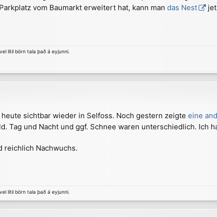
Parkplatz vom Baumarkt erweitert hat, kann man
das Nest
jet
el lítil börn tala það á eyjunni.
 heute sichtbar wieder in Selfoss. Noch gestern zeigte
eine an
bild. Tag und Nacht und ggf. Schnee waren unterschiedlich. Ic
d reichlich Nachwuchs.
el lítil börn tala það á eyjunni.