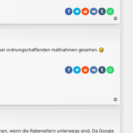
N
a
c
h
o
b
en bei ordnungschaffenden maßnahmen gesehen.
e
n
N
a
c
h
o
b
sehen, wenn die Rabeneltern unterwegs sind. Da Google
e