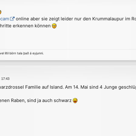
bcam
online aber sie zeigt leider nur den Krummalaupur im 
hritte erkennen können
el lítil börn tala það á eyjunni.
, 17:43
zdrossel Familie auf Island. Am 14. Mai sind 4 Junge geschlüp
enen Raben, sind ja auch schwarz