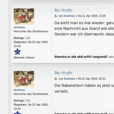
Re: Hrafn
B
von
Andreas
»
Sa 11. Apr 2026, 11:09
e
Da sieht man es mal wieder: gan
i
Andreas
eine Nachricht aus Island wie d
t
Herrscher des Nordmeeres
r
Gestern war ich überrascht, dass
a
Beiträge:
528
g
Registriert:
Sa 23. Apr 2005,
15:42
21
Íslenska er alls ekki erfitt tungumál!
Jafnv
Wohnort:
Uelzen
Re: Hrafn
B
von
Andreas
»
Mi 22. Apr 2026, 22:41
e
Die Rabeneltern haben es jetzt 
i
Andreas
verteilt.
t
Herrscher des Nordmeeres
r
a
Beiträge:
528
g
Registriert:
Sa 23. Apr 2005,
15:42
Íslenska er alls ekki erfitt tungumál!