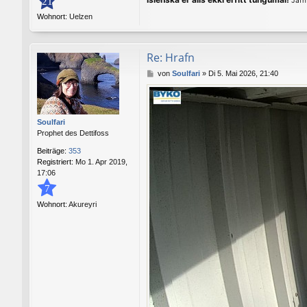
21
Jafnv
Wohnort:
Uelzen
Re: Hrafn
B
von
Soulfari
»
Di 5. Mai 2026, 21:40
e
i
t
r
Soulfari
a
Prophet des Dettifoss
g
Beiträge:
353
Registriert:
Mo 1. Apr 2019,
17:06
7
Wohnort:
Akureyri