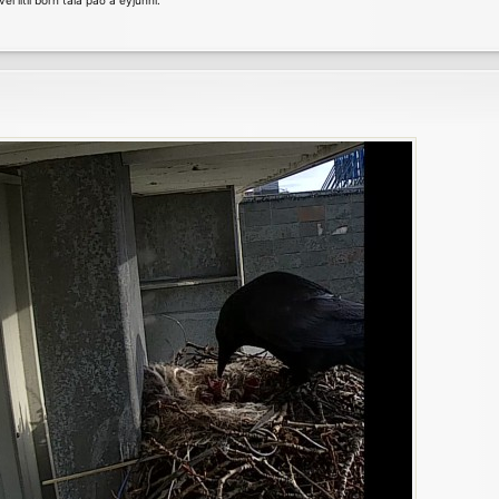
el lítil börn tala það á eyjunni.