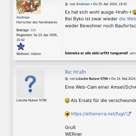
B
von
Andreas
»
Do 25. Apr 2024, 19:42
e
Es hat sich wohl ausge-Hrafn-t
i
Andreas
Bei Byko ist zwar wieder
die We
t
Herrscher des Nordmeeres
r
weder Bewohner noch Baufortsc
a
Beiträge:
528
g
Registriert:
Sa 23. Apr 2005,
15:42
21
Íslenska er alls ekki erfitt tungumál!
Jafnv
Wohnort:
Uelzen
Re: Hrafn
B
von
Lösche Nutzer 5799
»
Do 16. Mai 2024
e
Eine Web-Cam einer Amsel/Schwar
i
t
r
Als Ersatz für die verschwund
Lösche Nutzer 5799
a
g
https://ellisnorra.net/fugl/
Gruß
WERner