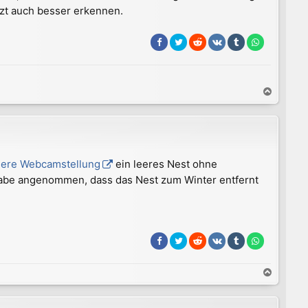
zt auch besser erkennen.
n
N
a
c
h
o
b
dere Webcamstellung
ein leeres Nest ohne
e
h habe angenommen, dass das Nest zum Winter entfernt
n
N
a
c