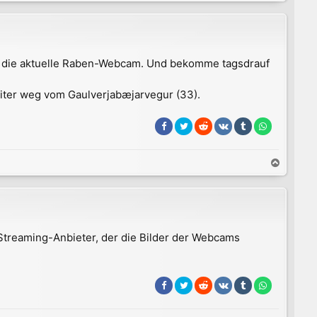
a
c
h
o
b
and die aktuelle Raben-Webcam. Und bekomme tagsdrauf
e
n
weiter weg vom Gaulverjabæjarvegur (33).
N
a
c
h
o
b
 Streaming-Anbieter, der die Bilder der Webcams
e
n