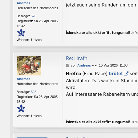
Andreas
jetzt auch seine Runden um den 
t
Herrscher des Nordmeeres
r
a
Beiträge:
528
g
Registriert:
Sa 23. Apr 2005,
15:42
Íslenska er alls ekki erfitt tungumál!
21
Jafnv
Wohnort:
Uelzen
Re: Hrafn
B
von
Andreas
»
Fr 10. Apr 2026, 11:03
e
Hrefna
(Frau Rabe)
brütet
seit
i
Andreas
Aktivitäten. Das war kein Stand
t
Herrscher des Nordmeeres
r
wird.
a
Beiträge:
528
Auf interessante Rabeneltern un
g
Registriert:
Sa 23. Apr 2005,
15:42
21
Wohnort:
Uelzen
Íslenska er alls ekki erfitt tungumál!
Jafnv