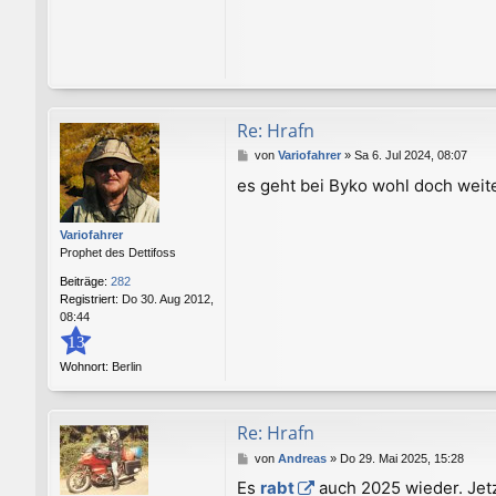
Re: Hrafn
B
von
Variofahrer
»
Sa 6. Jul 2024, 08:07
e
es geht bei Byko wohl doch weit
i
t
r
Variofahrer
a
Prophet des Dettifoss
g
Beiträge:
282
Registriert:
Do 30. Aug 2012,
08:44
13
Wohnort:
Berlin
Re: Hrafn
B
von
Andreas
»
Do 29. Mai 2025, 15:28
e
Es
rabt
auch 2025 wieder. Jetz
i