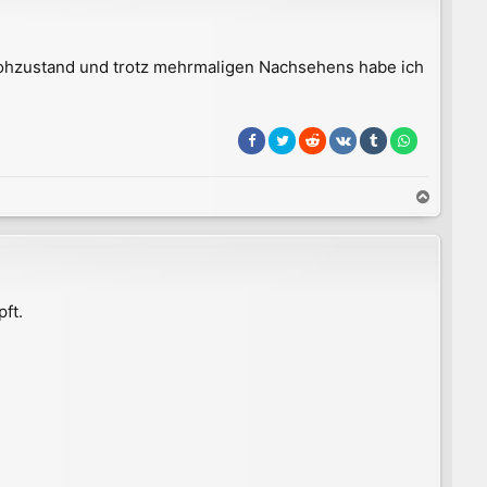
Rohzustand und trotz mehrmaligen Nachsehens habe ich
N
a
c
h
o
b
ft.
e
n