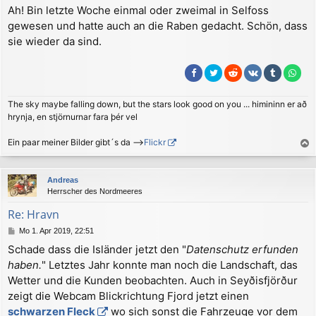
e
Ah! Bin letzte Woche einmal oder zweimal in Selfoss
i
gewesen und hatte auch an die Raben gedacht. Schön, dass
t
r
sie wieder da sind.
a
g
The sky maybe falling down, but the stars look good on you ... himininn er að
hrynja, en stjörnurnar fara þér vel
Ein paar meiner Bilder gibt´s da -->
Flickr
a
c
Andreas
h
Herrscher des Nordmeeres
o
b
Re: Hravn
e
B
Mo 1. Apr 2019, 22:51
n
e
Schade dass die Isländer jetzt den "
Datenschutz erfunden
i
haben.
" Letztes Jahr konnte man noch die Landschaft, das
t
r
Wetter und die Kunden beobachten. Auch in Seyðisfjörður
a
zeigt die Webcam Blickrichtung Fjord jetzt einen
g
schwarzen Fleck
wo sich sonst die Fahrzeuge vor dem