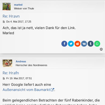
c
marled
h
Weiser von Thule
o
b
Re: Hravn
e
B
Do 4. Mai 2017, 17:25
n
e
Ach, das ist ja nett, vielen Dank für den Link.
i
Marled
t
r
a
g
a
c
Andreas
h
Herrscher des Nordmeeres
o
b
Re: Hrafn
e
B
Fr 19. Mai 2017, 07:51
n
e
Herr Google liefert auch eine
i
Außenansicht vom Baumarkt
.
t
r
a
Beim gelegendlichen Betrachten der fünf Rabenkinder, die
g