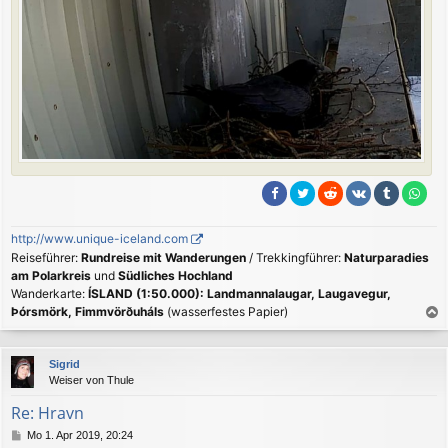
http://www.unique-iceland.com
Reiseführer:
Rundreise mit Wanderungen
/ Trekkingführer:
Naturparadies
am Polarkreis
und
Südliches Hochland
Wanderkarte:
ÍSLAND (1:50.000): Landmannalaugar, Laugavegur,
Þórsmörk, Fimmvörðuháls
(wasserfestes Papier)
a
c
Sigrid
h
Weiser von Thule
o
b
Re: Hravn
e
B
Mo 1. Apr 2019, 20:24
n