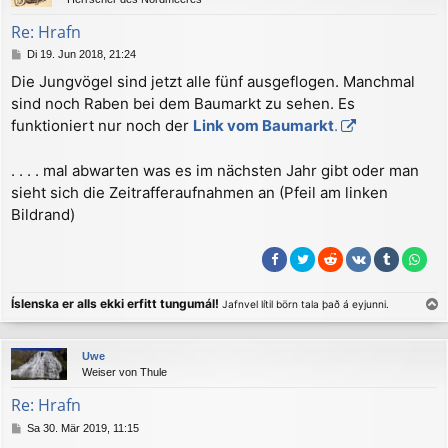
o
b
Re: Hrafn
e
B
Di 19. Jun 2018, 21:24
n
e
Die Jungvögel sind jetzt alle fünf ausgeflogen. Manchmal
i
sind noch Raben bei dem Baumarkt zu sehen. Es
t
r
funktioniert nur noch der
Link vom Baumarkt
.
a
g
. . . . mal abwarten was es im nächsten Jahr gibt oder man
sieht sich die Zeitrafferaufnahmen an (Pfeil am linken
Bildrand)
Íslenska er alls ekki erfitt tungumál!
Jafnvel lítil börn tala það á eyjunni.
a
c
Uwe
h
Weiser von Thule
o
b
Re: Hrafn
e
B
Sa 30. Mär 2019, 11:15
n
e