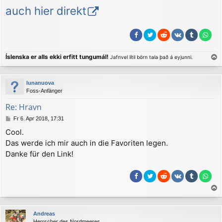
auch hier direkt
Íslenska er alls ekki erfitt tungumál!
Jafnvel lítil börn tala það á eyjunni.
a
c
lunanuova
h
Foss-Anfänger
o
b
Re: Hravn
e
B
Fr 6. Apr 2018, 17:31
n
e
Cool.
i
Das werde ich mir auch in die Favoriten legen.
t
r
Danke für den Link!
a
g
a
c
Andreas
h
Herrscher des Nordmeeres