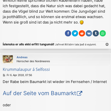
wirklich keine sprichwörtlichen Rabeneltern haben, habe
ich festgestellt, dass die Natur sich was dabei gedacht hat,
dass die Vögel blind zur Welt kommen: Die Jungvögel sind
ja potthäßlich, und so können sie erstmal etwas wachsen.
Wenn sie groß sind ist das ja nicht mehr so.
Íslenska er alls ekki erfitt tungumál!
Jafnvel lítil börn tala það á eyjunni.
a
c
Andreas
h
Herrscher des Nordmeeres
o
b
Krummalaupur á Selfossi
e
B
Fr 6. Apr 2018, 07:56
n
e
Der Rabe beim Baumarkt ist wieder im Fernsehen / Internet
i
t
r
Auf der Seite vom Baumarkt
a
g
oder