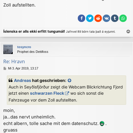
Zoll aufstellten.
Íslenska er alls ekki erfitt tungumál!
Jafnvel lítil börn tala það á eyjunni.
a
c
tosyncro
h
Prophet des Dettifoss
o
b
Re: Hravn
e
B
Mi 3. Apr 2019, 13:17
n
e
i
Andreas
hat geschrieben:
t
Auch in Seyðisfjörður zeigt die Webcam Blickrichtung Fjord
r
a
jetzt einen
schwarzen Fleck
wo sich sonst die
g
Fahrzeuge vor dem Zoll aufstellten.
moin,
ja...das nervt unheimlich.
echt albern, tolle sache mit dem datenschutz.
.
gruass