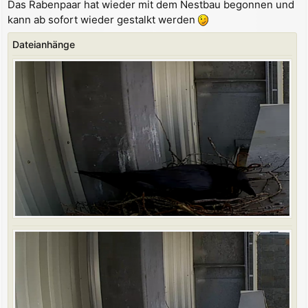
Das Rabenpaar hat wieder mit dem Nestbau begonnen und
i
kann ab sofort wieder gestalkt werden
t
r
a
Dateianhänge
g