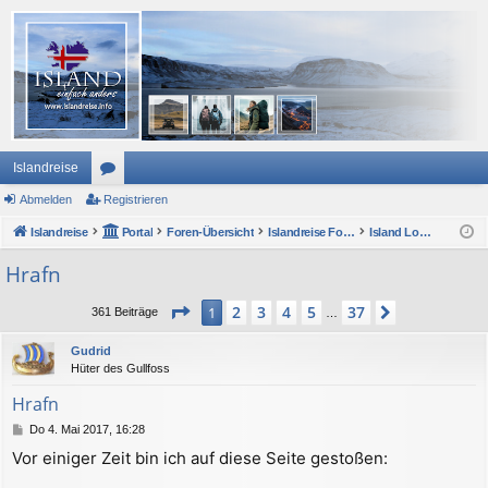
Islandreise
Abmelden
or
Registrieren
Islandreise
en
Portal
Foren-Übersicht
Islandreise Forum
Island Lounge und ForumsForum
Hrafn
Seite
1
von
37
2
3
4
5
37
1
Nächste
361 Beiträge
…
Gudrid
Hüter des Gullfoss
Hrafn
B
Do 4. Mai 2017, 16:28
e
Vor einiger Zeit bin ich auf diese Seite gestoßen:
i
t