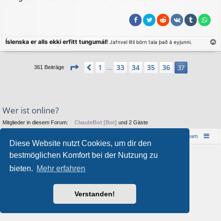
r
a
g
Íslenska er alls ekki erfitt tungumál!
Jafnvel lítil börn tala það á eyjunni.
a
c
Seite
37
von
37
1
33
34
35
36
Vorherige
37
361 Beiträge
…
h
o
b
e
n
Wer ist online?
Mitglieder in diesem Forum:
ClaudeBot [Bot]
und 2 Gäste
Islandreise
Portal
Foren-Übersicht
Das Team
Diese Website nutzt Cookies, um dir den
© 1997-2026 by Island - einfach anders!
bestmöglichen Komfort bei der Nutzung zu
Powered by
phpBB
® Forum Software © phpBB Limited
bieten.
Mehr erfahren
Style von
Arty
&
halilesen
Deutsche Übersetzung durch
phpBB.de
Datenschutz
|
Nutzungsbedingungen
Verstanden!