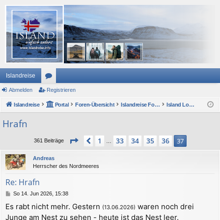
Islandreise
Abmelden
or
Registrieren
Islandreise
en
Portal
Foren-Übersicht
Islandreise Forum
Island Lounge und ForumsForum
Hrafn
Seite
37
von
37
1
33
34
35
36
Vorherige
37
361 Beiträge
…
Andreas
Herrscher des Nordmeeres
Re: Hrafn
B
So 14. Jun 2026, 15:38
e
Es rabt nicht mehr. Gestern
waren noch drei
(13.06.2026)
i
Junge am Nest zu sehen - heute ist das Nest leer.
t