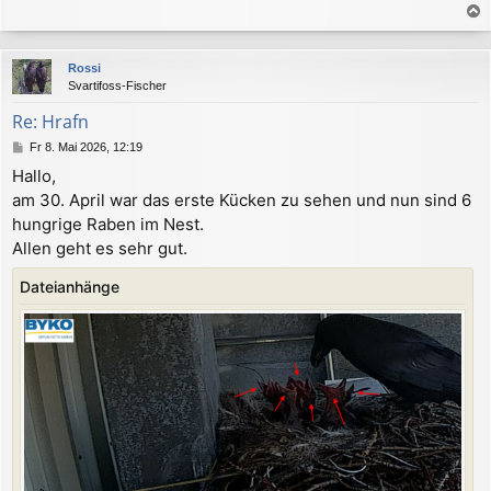
a
c
Rossi
h
Svartifoss-Fischer
o
b
Re: Hrafn
e
B
Fr 8. Mai 2026, 12:19
n
e
Hallo,
i
am 30. April war das erste Kücken zu sehen und nun sind 6
t
r
hungrige Raben im Nest.
a
Allen geht es sehr gut.
g
Dateianhänge