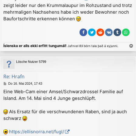
r
zeigt leider nur den Krummalaupur im Rohzustand und trotz
a
mehrmaligen Nachsehens habe ich weder Bewohner noch
g
Baufortschritte erkennen können
Íslenska er alls ekki erfitt tungumál!
Jafnvel lítil börn tala það á eyjunni.
a
c
Lösche Nutzer 5799
h
o
b
Re: Hrafn
e
B
Do 16. Mai 2024, 17:43
n
e
Eine Web-Cam einer Amsel/Schwarzdrossel Familie auf
i
Island. Am 14. Mai sind 4 Junge geschlüpft.
t
r
a
Als Ersatz für die verschwundenen Raben, sind ja auch
g
schwarz
https://ellisnorra.net/fugl/