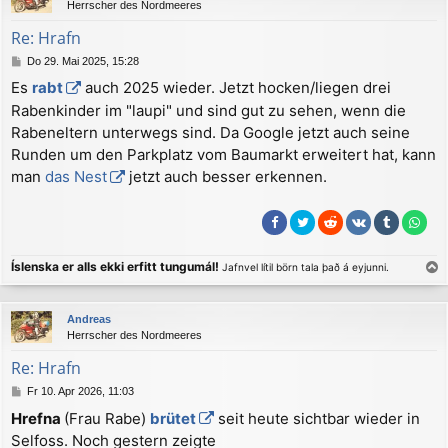
Herrscher des Nordmeeres
o
b
Re: Hrafn
e
B
Do 29. Mai 2025, 15:28
n
e
Es
rabt
auch 2025 wieder. Jetzt hocken/liegen drei
i
Rabenkinder im "laupi" und sind gut zu sehen, wenn die
t
r
Rabeneltern unterwegs sind. Da Google jetzt auch seine
a
Runden um den Parkplatz vom Baumarkt erweitert hat, kann
g
man
das Nest
jetzt auch besser erkennen.
Íslenska er alls ekki erfitt tungumál!
Jafnvel lítil börn tala það á eyjunni.
a
c
Andreas
h
Herrscher des Nordmeeres
o
b
Re: Hrafn
e
B
Fr 10. Apr 2026, 11:03
n
e
Hrefna
(Frau Rabe)
brütet
seit heute sichtbar wieder in
i
Selfoss. Noch gestern zeigte
t