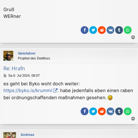
Gruß
WERner
a
c
Variofahrer
h
Prophet des Dettifoss
o
b
Re: Hrafn
e
B
Sa 6. Jul 2024, 08:07
n
e
es geht bei Byko wohl doch weiter:
i
https://byko.is/krummi
. habe jedenfalls eben einen raben
t
r
bei ordnungschaffenden maßnahmen gesehen.
a
g
a
c
Andreas
h