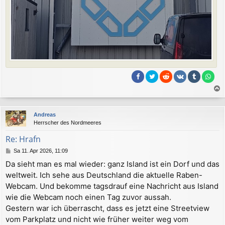
a
c
Andreas
h
Herrscher des Nordmeeres
o
b
Re: Hrafn
e
B
Sa 11. Apr 2026, 11:09
n
e
Da sieht man es mal wieder: ganz Island ist ein Dorf und das
i
weltweit. Ich sehe aus Deutschland die aktuelle Raben-
t
r
Webcam. Und bekomme tagsdrauf eine Nachricht aus Island
a
wie die Webcam noch einen Tag zuvor aussah.
g
Gestern war ich überrascht, dass es jetzt eine Streetview
vom Parkplatz und nicht wie früher weiter weg vom