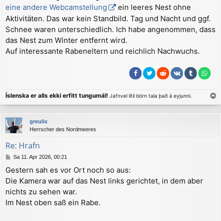
r
eine andere Webcamstellung
ein leeres Nest ohne
a
Aktivitäten. Das war kein Standbild. Tag und Nacht und ggf.
g
Schnee waren unterschiedlich. Ich habe angenommen, dass
das Nest zum Winter entfernt wird.
Auf interessante Rabeneltern und reichlich Nachwuchs.
Íslenska er alls ekki erfitt tungumál!
Jafnvel lítil börn tala það á eyjunni.
a
c
greulix
h
Herrscher des Nordmeeres
o
b
Re: Hrafn
e
B
Sa 11. Apr 2026, 00:21
n
e
Gestern sah es vor Ort noch so aus:
i
Die Kamera war auf das Nest links gerichtet, in dem aber
t
r
nichts zu sehen war.
a
Im Nest oben saß ein Rabe.
g