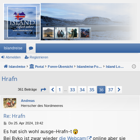
Islandreise
Abmelden
or
Registrieren
Islandreise
en
Portal
Foren-Übersicht
Islandreise Forum
Island Lounge und ForumsForum
Hrafn
Seite
36
von
37
1
33
34
35
37
Vorherige
36
Nächst
361 Beiträge
…
Andreas
Herrscher des Nordmeeres
Re: Hrafn
B
Do 25. Apr 2024, 19:42
e
Es hat sich wohl ausge-Hrafn-t
i
Bei Byko ist zwar wieder
die Webcam
online aber sie
t