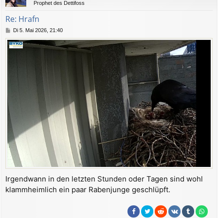
Prophet des Dettifoss
o
b
Re: Hrafn
e
B
Di 5. Mai 2026, 21:40
n
e
i
t
r
a
g
Irgendwann in den letzten Stunden oder Tagen sind wohl
klammheimlich ein paar Rabenjunge geschlüpft.