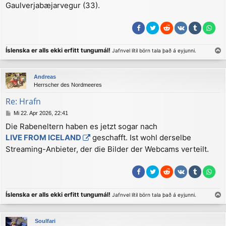
Gaulverjabæjarvegur (33).
Íslenska er alls ekki erfitt tungumál!
Jafnvel lítil börn tala það á eyjunni.
a
c
Andreas
h
Herrscher des Nordmeeres
o
b
Re: Hrafn
e
B
Mi 22. Apr 2026, 22:41
n
e
Die Rabeneltern haben es jetzt sogar nach
i
LIVE FROM ICELAND
geschafft. Ist wohl derselbe
t
r
Streaming-Anbieter, der die Bilder der Webcams verteilt.
a
g
Íslenska er alls ekki erfitt tungumál!
Jafnvel lítil börn tala það á eyjunni.
a
c
Soulfari
h