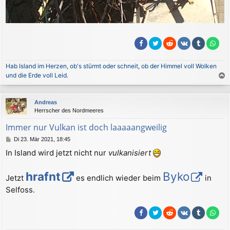
Hab Island im Herzen, ob's stürmt oder schneit, ob der Himmel voll Wolken
und die Erde voll Leid.
a
c
Andreas
h
Herrscher des Nordmeeres
o
b
Immer nur Vulkan ist doch laaaaangweilig
e
B
Di 23. Mär 2021, 18:45
n
e
In Island wird jetzt nicht nur
vulkanisiert
i
t
r
hrafnt
Byko
Jetzt
es endlich wieder beim
in
a
g
Selfoss.