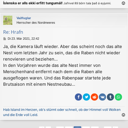
Íslenska er alls ekki erfitt tungumál!
Jafnvel lítil börn tala það á eyjunni.
a
c
Vaðfuglar
h
Herrscher des Nordmeeres
o
b
Re: Hrafn
e
B
Di 23. Mär 2021, 22:42
n
e
Ja, die Kamera läuft wieder. Aber das scheint noch das alte
i
Nest vom letzten Jahr zu sein, das die Raben nicht wieder
t
r
renovieren und beziehen...
a
In den Vorjahren wurde das alte Nest immer von
g
Menschenhand entfernt nach dem die Raben alle
ausgeflogen waren. Und das Rabenpaar startete jede
Brutsaison mit einem Nestneubau...
Hab Island im Herzen, ob's stürmt oder schneit, ob der Himmel voll Wolken
und die Erde voll Leid.
a
c