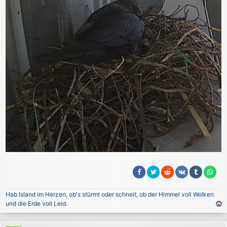
Hab Island im Herzen, ob's stürmt oder schneit, ob der Himmel voll Wolken
und die Erde voll Leid.
a
c