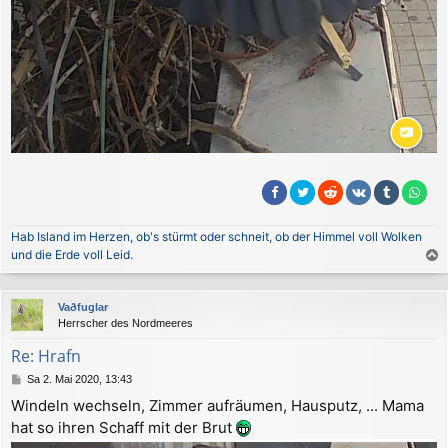
Hab Island im Herzen, ob's stürmt oder schneit, ob der Himmel voll Wolken
und die Erde voll Leid.
a
c
Vaðfuglar
h
Herrscher des Nordmeeres
o
b
Re: Hrafn
e
B
Sa 2. Mai 2020, 13:43
n
e
Windeln wechseln, Zimmer aufräumen, Hausputz, ... Mama
i
hat so ihren Schaff mit der Brut
t
r