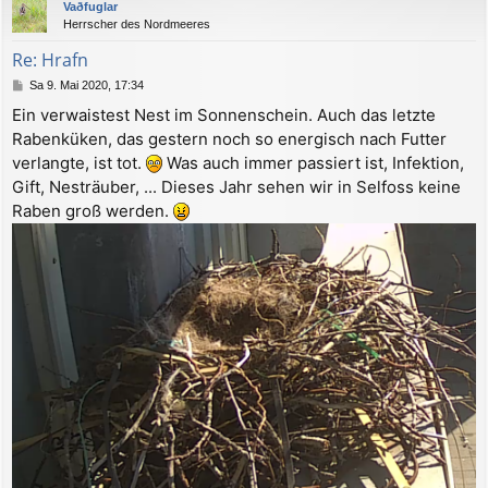
Vaðfuglar
h
Herrscher des Nordmeeres
o
b
Re: Hrafn
e
B
Sa 9. Mai 2020, 17:34
n
e
Ein verwaistest Nest im Sonnenschein. Auch das letzte
i
Rabenküken, das gestern noch so energisch nach Futter
t
r
verlangte, ist tot.
Was auch immer passiert ist, Infektion,
a
Gift, Nesträuber, ... Dieses Jahr sehen wir in Selfoss keine
g
Raben groß werden.