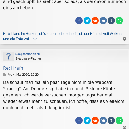
sind geschlüpft. Es sieht aber so aus, als sei davon nur noch
eins am Leben.
Hab Island im Herzen, ob's stürmt oder schneit, ob der Himmel voll Wolken
und die Erde voll Leid.
a
c
Seepferdchen78
h
Svartifoss-Fischer
o
b
Re: Hrafn
e
B
Mo 4. Mai 2020, 19:29
n
e
Da schaut man mal ein paar Tage nicht in die Webcam
i
*traurig*. Am Donnerstag habe ich noch 3 kleine Köpfe
t
r
gesehen. Ich werde versuchen, morgen tagsüber mal
a
wieder etwas mehr zu schauen, ich hoffe, dass es vielleicht
g
doch noch mehr als 1 Jungtier ist.