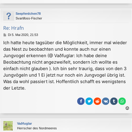
a
c
Seepferdchen78
h
Svartifoss-Fischer
o
b
Re: Hrafn
e
B
Di 5. Mai 2020, 21:53
n
e
Ich hatte heute tagsüber die Möglichkeit, immer mal wieder
i
das Nest zu beobachten und konnte auch nur einen
t
r
Jungvogel erkennen (@ Vaðfuglar: Ich habe deine
a
Beobachtung nicht angezweifelt, sondern ich wollte es
g
einfach nicht glauben ). Ich bin sehr traurig, dass von den 3
Jungvögeln und 1 Ei jetzt nur noch ein Jungvogel übrig ist.
Was da wohl passiert ist. Hoffentlich schafft es wenigstens
der Letzte.
a
c
Vaðfuglar
h
Herrscher des Nordmeeres
o