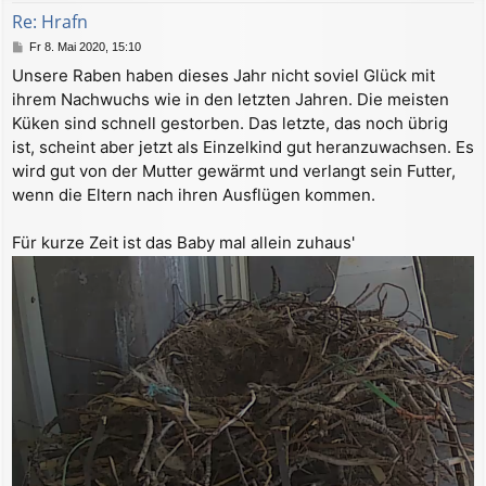
b
Re: Hrafn
e
B
Fr 8. Mai 2020, 15:10
n
e
Unsere Raben haben dieses Jahr nicht soviel Glück mit
i
ihrem Nachwuchs wie in den letzten Jahren. Die meisten
t
r
Küken sind schnell gestorben. Das letzte, das noch übrig
a
ist, scheint aber jetzt als Einzelkind gut heranzuwachsen. Es
g
wird gut von der Mutter gewärmt und verlangt sein Futter,
wenn die Eltern nach ihren Ausflügen kommen.
Für kurze Zeit ist das Baby mal allein zuhaus'