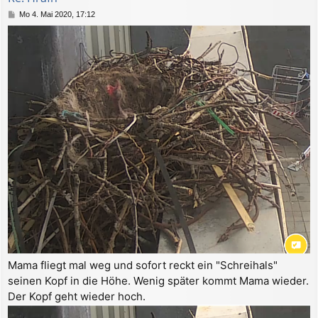
e
B
Mo 4. Mai 2020, 17:12
n
e
i
t
r
a
g
Mama fliegt mal weg und sofort reckt ein "Schreihals"
seinen Kopf in die Höhe. Wenig später kommt Mama wieder.
Der Kopf geht wieder hoch.