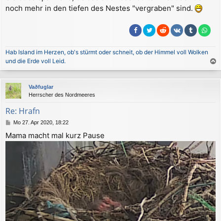
r
noch mehr in den tiefen des Nestes "vergraben" sind.
a
g
Hab Island im Herzen, ob's stürmt oder schneit, ob der Himmel voll Wolken
und die Erde voll Leid.
a
c
Vaðfuglar
h
Herrscher des Nordmeeres
o
b
Re: Hrafn
e
B
Mo 27. Apr 2020, 18:22
n
e
Mama macht mal kurz Pause
i
t
r
a
g