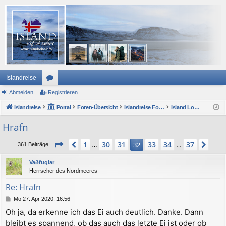
Islandreise
Abmelden
or
Registrieren
Islandreise
en
Portal
Foren-Übersicht
Islandreise Forum
Island Lounge und ForumsForum
Hrafn
Seite
32
von
37
1
30
31
33
34
37
Vorherige
32
Näc
361 Beiträge
…
…
Vaðfuglar
Herrscher des Nordmeeres
Re: Hrafn
B
Mo 27. Apr 2020, 16:56
e
Oh ja, da erkenne ich das Ei auch deutlich. Danke. Dann
i
bleibt es spannend, ob das auch das letzte Ei ist oder ob
t