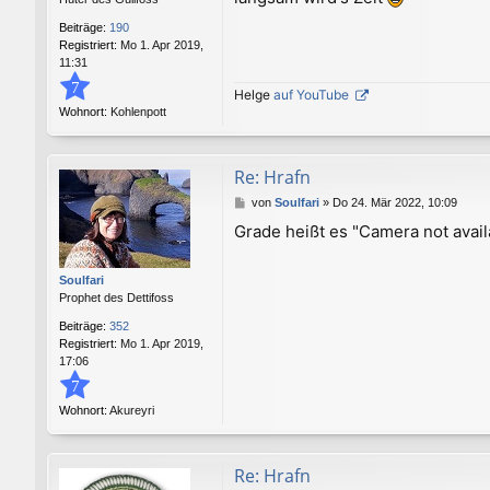
Beiträge:
190
Registriert:
Mo 1. Apr 2019,
11:31
7
Helge
auf YouTube
Wohnort:
Kohlenpott
Re: Hrafn
B
von
Soulfari
»
Do 24. Mär 2022, 10:09
e
Grade heißt es "Camera not avail
i
t
r
Soulfari
a
Prophet des Dettifoss
g
Beiträge:
352
Registriert:
Mo 1. Apr 2019,
17:06
7
Wohnort:
Akureyri
Re: Hrafn