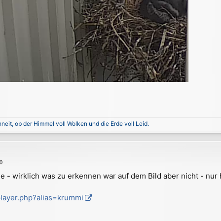
neit, ob der Himmel voll Wolken und die Erde voll Leid.
0
e - wirklich was zu erkennen war auf dem Bild aber nicht - nur 
/player.php?alias=krummi