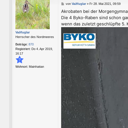
B
von
Vaðfuglar
»
Fr 28. Mai 2021, 09:59
e
Akrobaten bei der Morgengymnast
i
Die 4 Byko-Raben sind schon ganz
t
r
wenn das zuletzt geschlüpfte 5. 
a
g
Vaðfuglar
Herrscher des Nordmeeres
Beiträge:
870
Registriert:
Do 4. Apr 2019,
16:17
7
Wohnort:
Mainhattan