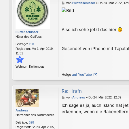
B
von
Furtenschisser
»
Do 24. Mär 2022, 12:
e
i
t
r
a
Also ich sehe jetzt das hier
g
Furtenschisser
Hüter des Gullfoss
Beiträge:
190
Gesendet von iPhone mit Tapata
Registriert:
Mo 1. Apr 2019,
11:31
7
Wohnort:
Kohlenpott
Helge
auf YouTube
Re: Hrafn
B
von
Andreas
»
Do 24. Mär 2022, 12:39
e
Ich sage es ja, auch Island hat 
i
Andreas
erkennen, wenn die Rabeneltern 
t
Herrscher des Nordmeeres
r
a
Beiträge:
528
g
Registriert:
Sa 23. Apr 2005,