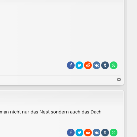
o
b
e
n
N
a
c
h
o
b
e man nicht nur das Nest sondern auch das Dach
e
n