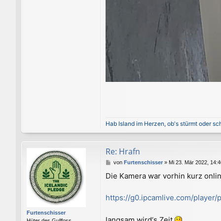
Hab Island im Herzen, ob's stürmt oder sch
Re: Hrafn
B
von
Furtenschisser
»
Mi 23. Mär 2022, 14:4
e
Die Kamera war vorhin kurz onlin
i
t
r
https://g0.ipcamlive.com/player
a
g
Furtenschisser
langsam wird‘s Zeit
Hüter des Gullfoss