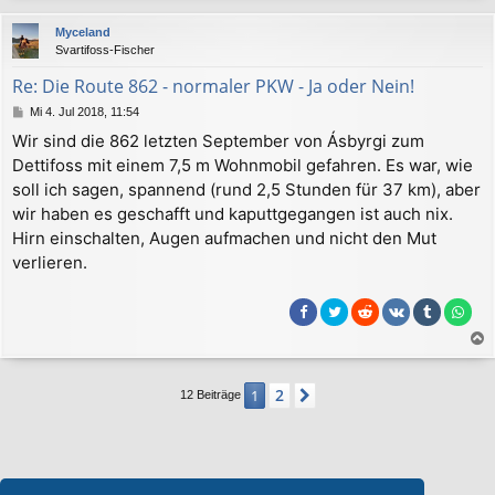
c
Myceland
h
Svartifoss-Fischer
o
b
Re: Die Route 862 - normaler PKW - Ja oder Nein!
e
B
Mi 4. Jul 2018, 11:54
n
e
Wir sind die 862 letzten September von Ásbyrgi zum
i
Dettifoss mit einem 7,5 m Wohnmobil gefahren. Es war, wie
t
r
soll ich sagen, spannend (rund 2,5 Stunden für 37 km), aber
a
wir haben es geschafft und kaputtgegangen ist auch nix.
g
Hirn einschalten, Augen aufmachen und nicht den Mut
verlieren.
a
c
2
1
Nächste
12 Beiträge
h
o
b
e
n
Wer ist online?