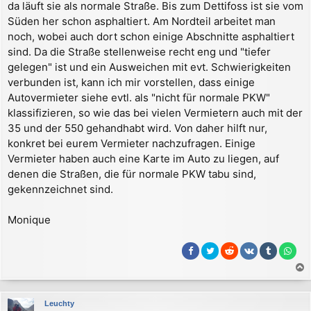
da läuft sie als normale Straße. Bis zum Dettifoss ist sie vom
t
r
Süden her schon asphaltiert. Am Nordteil arbeitet man
a
noch, wobei auch dort schon einige Abschnitte asphaltiert
g
sind. Da die Straße stellenweise recht eng und "tiefer
gelegen" ist und ein Ausweichen mit evt. Schwierigkeiten
verbunden ist, kann ich mir vorstellen, dass einige
Autovermieter siehe evtl. als "nicht für normale PKW"
klassifizieren, so wie das bei vielen Vermietern auch mit der
35 und der 550 gehandhabt wird. Von daher hilft nur,
konkret bei eurem Vermieter nachzufragen. Einige
Vermieter haben auch eine Karte im Auto zu liegen, auf
denen die Straßen, die für normale PKW tabu sind,
gekennzeichnet sind.
Monique
a
c
Leuchty
h