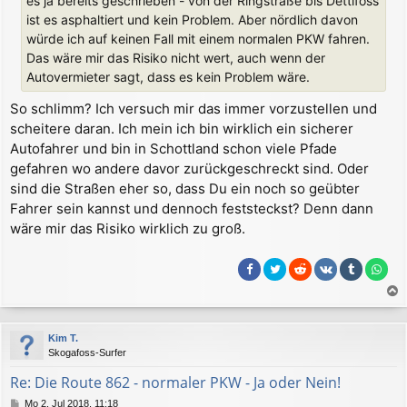
es ja bereits geschrieben - von der Ringstraße bis Dettifoss
g
ist es asphaltiert und kein Problem. Aber nördlich davon
würde ich auf keinen Fall mit einem normalen PKW fahren.
Das wäre mir das Risiko nicht wert, auch wenn der
Autovermieter sagt, dass es kein Problem wäre.
So schlimm? Ich versuch mir das immer vorzustellen und
scheitere daran. Ich mein ich bin wirklich ein sicherer
Autofahrer und bin in Schottland schon viele Pfade
gefahren wo andere davor zurückgeschreckt sind. Oder
sind die Straßen eher so, dass Du ein noch so geübter
Fahrer sein kannst und dennoch feststeckst? Denn dann
wäre mir das Risiko wirklich zu groß.
a
c
Kim T.
h
Skogafoss-Surfer
o
b
Re: Die Route 862 - normaler PKW - Ja oder Nein!
e
B
Mo 2. Jul 2018, 11:18
n