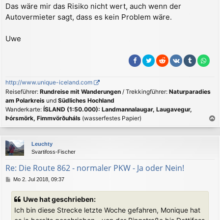
Das wäre mir das Risiko nicht wert, auch wenn der
Autovermieter sagt, dass es kein Problem wäre.
Uwe
http://www.unique-iceland.com
Reiseführer:
Rundreise mit Wanderungen
/ Trekkingführer:
Naturparadies
am Polarkreis
und
Südliches Hochland
Wanderkarte:
ÍSLAND (1:50.000): Landmannalaugar, Laugavegur,
Þórsmörk, Fimmvörðuháls
(wasserfestes Papier)
a
c
Leuchty
h
Svartifoss-Fischer
o
b
Re: Die Route 862 - normaler PKW - Ja oder Nein!
e
B
Mo 2. Jul 2018, 09:37
n
e
i
Uwe hat geschrieben:
t
Ich bin diese Strecke letzte Woche gefahren, Monique hat
r
a