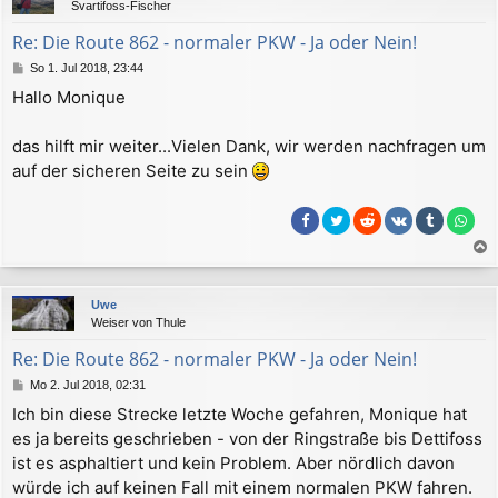
Svartifoss-Fischer
o
b
Re: Die Route 862 - normaler PKW - Ja oder Nein!
e
B
So 1. Jul 2018, 23:44
n
e
Hallo Monique
i
t
r
das hilft mir weiter...Vielen Dank, wir werden nachfragen um
a
auf der sicheren Seite zu sein
g
a
c
Uwe
h
Weiser von Thule
o
b
Re: Die Route 862 - normaler PKW - Ja oder Nein!
e
B
Mo 2. Jul 2018, 02:31
n
e
Ich bin diese Strecke letzte Woche gefahren, Monique hat
i
es ja bereits geschrieben - von der Ringstraße bis Dettifoss
t
r
ist es asphaltiert und kein Problem. Aber nördlich davon
a
würde ich auf keinen Fall mit einem normalen PKW fahren.
g