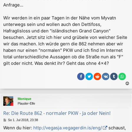
r
Anfrage...
a
g
Wir werden in ein paar Tagen in der Nähe vom Myvatn
unterwegs sein und wollen auch den Dettifoss,
Hafraglisloss und den "isländischen Grand Canyon"
besuchen. Jetzt sitz ich hier und grübele von welcher Seite
wir das machen. Ich würde gern die 862 nehmen aber wir
haben nur einen "normalen" PKW und ich find im Internet
total unterschiedliche Aussagen ob die Straße nun als "F"
gilt oder nicht. Was denkt ihr? Geht das ohne 4x4?
a
c
Monique
h
Plauder-Elfe
o
b
Re: Die Route 862 - normaler PKW - Ja oder Nein!
e
B
So 1. Jul 2018, 23:38
n
e
Wenn du hier:
http://vegasja.vegagerdin.is/eng/
schaust,
i