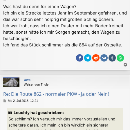
e
Was hast du denn für einen Wagen?
i
Ich bin die Strecke letztes Jahr im September gefahren, und
t
r
das war schon sehr holprig mit großen Schlaglöchern.
a
Ich war froh, dass ich einen Duster mit mehr Bodenfreiheit
g
hatte, sonst hätte ich mir Sorgen gemacht, den Wagen zu
beschädigen.
Ich fand das Stück schlimmer als die 864 auf der Ostseite.
a
c
Uwe
h
Weiser von Thule
o
b
Re: Die Route 862 - normaler PKW - Ja oder Nein!
e
B
Mo 2. Jul 2018, 12:21
n
e
i
Leuchty hat geschrieben:
t
So schlimm? Ich versuch mir das immer vorzustellen und
r
a
scheitere daran. Ich mein ich bin wirklich ein sicherer
g