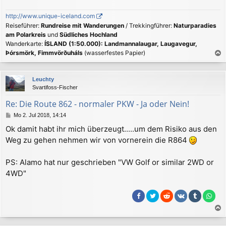
http://www.unique-iceland.com
Reiseführer:
Rundreise mit Wanderungen
/ Trekkingführer:
Naturparadies
am Polarkreis
und
Südliches Hochland
Wanderkarte:
ÍSLAND (1:50.000): Landmannalaugar, Laugavegur,
Þórsmörk, Fimmvörðuháls
(wasserfestes Papier)
a
c
Leuchty
h
Svartifoss-Fischer
o
b
Re: Die Route 862 - normaler PKW - Ja oder Nein!
e
B
Mo 2. Jul 2018, 14:14
n
e
Ok damit habt ihr mich überzeugt.....um dem Risiko aus den
i
Weg zu gehen nehmen wir von vornerein die R864
t
r
a
PS: Alamo hat nur geschrieben "VW Golf or similar 2WD or
g
4WD"
a
c