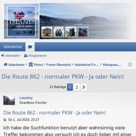
Islandreise
Abmelden
or
Registrieren
Islandreise
en
Portal
Foren-Übersicht
Islandreise Forum
Reisepraxis - Urlaub in Island
Die Route 862 - normaler PKW - Ja oder Nein!
2
1
Nächste
12 Beiträge
Leuchty
Svartifoss-Fischer
Die Route 862 - normaler PKW - Ja oder Nein!
B
So 1. Jul 2018, 23:27
e
Ich habe die Suchfunktion benutzt aber wahnsinnig viele
i
Treffer bekommen also versuch ich es doch lieber mit einer
t