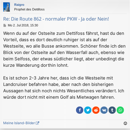
Raigro
h
Prophet des Dettifoss
o
b
Re: Die Route 862 - normaler PKW - Ja oder Nein!
e
B
Mo 2. Jul 2018, 15:30
n
e
Wenn du auf der Ostseite zum Dettifoss fährst, hast du den
i
Vorteil, dass es dort deutlich ruhiger ist als auf der
t
r
Westseite, wo alle Busse ankommen. Schöner finde ich den
a
Blick von der Ostseite auf den Wasserfall auch, ebenso wie
g
beim Selfoss, der etwas südlicher liegt, aber unbedingt die
kurze Wanderung dorthin lohnt.
Es ist schon 2-3 Jahre her, dass ich die Westseite mit
Landcruiser befahren habe, aber nach den bisherigen
Aussagen hat sich noch nichts Wesentliches verändert. Ich
würde dort nicht mit einem Golf als Mietwagen fahren.
Meine Island-Bilder
a